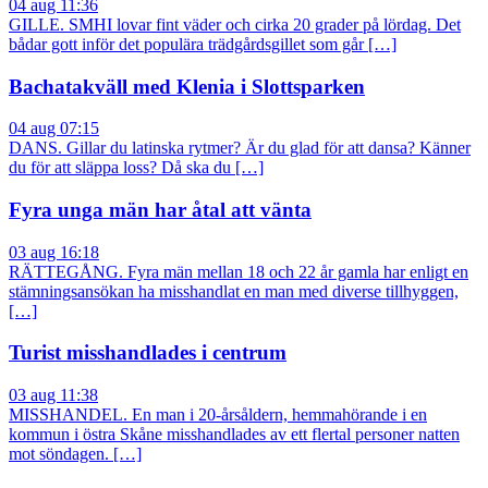
04 aug 11:36
GILLE. SMHI lovar fint väder och cirka 20 grader på lördag. Det
bådar gott inför det populära trädgårdsgillet som går […]
Bachatakväll med Klenia i Slottsparken
04 aug 07:15
DANS. Gillar du latinska rytmer? Är du glad för att dansa? Känner
du för att släppa loss? Då ska du […]
Fyra unga män har åtal att vänta
03 aug 16:18
RÄTTEGÅNG. Fyra män mellan 18 och 22 år gamla har enligt en
stämningsansökan ha misshandlat en man med diverse tillhyggen,
[…]
Turist misshandlades i centrum
03 aug 11:38
MISSHANDEL. En man i 20-årsåldern, hemmahörande i en
kommun i östra Skåne misshandlades av ett flertal personer natten
mot söndagen. […]