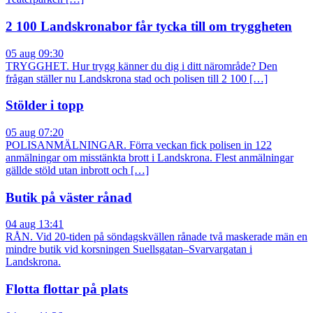
2 100 Landskronabor får tycka till om tryggheten
05 aug 09:30
TRYGGHET. Hur trygg känner du dig i ditt närområde? Den
frågan ställer nu Landskrona stad och polisen till 2 100 […]
Stölder i topp
05 aug 07:20
POLISANMÄLNINGAR. Förra veckan fick polisen in 122
anmälningar om misstänkta brott i Landskrona. Flest anmälningar
gällde stöld utan inbrott och […]
Butik på väster rånad
04 aug 13:41
RÅN. Vid 20-tiden på söndagskvällen rånade två maskerade män en
mindre butik vid korsningen Suellsgatan–Svarvargatan i
Landskrona.
Flotta flottar på plats