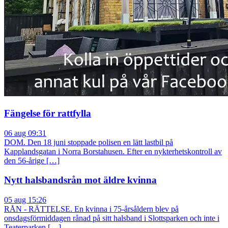
Fängelse för rattfylla
06 aug 09:31
DOM. Den 18 juni stoppade polisen en lätt lastbil på
Kapplandsgatan i Norra Borstahusen. Efter en nykterhetskontroll av
den 56-årige […]
Nytt halsbandsrån mot äldre kvinna
05 aug 15:26
RÅN - RÄTTELSE. En kvinna i 75-årsåldern blev på
onsdagsförmiddagen rånad på sitt halsband i Slottsparken och inte i
Teaterparken […]