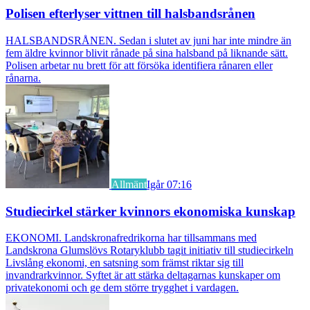
Polisen efterlyser vittnen till halsbandsrånen
HALSBANDSRÅNEN. Sedan i slutet av juni har inte mindre än
fem äldre kvinnor blivit rånade på sina halsband på liknande sätt.
Polisen arbetar nu brett för att försöka identifiera rånaren eller
rånarna.
Allmänt
Igår 07:16
Studiecirkel stärker kvinnors ekonomiska kunskap
EKONOMI. Landskronafredrikorna har tillsammans med
Landskrona Glumslövs Rotaryklubb tagit initiativ till studiecirkeln
Livslång ekonomi, en satsning som främst riktar sig till
invandrarkvinnor. Syftet är att stärka deltagarnas kunskaper om
privatekonomi och ge dem större trygghet i vardagen.