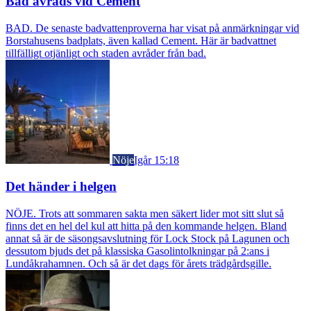
Bad avråds vid Cement
BAD. De senaste badvattenproverna har visat på anmärkningar vid
Borstahusens badplats, även kallad Cement. Här är badvattnet
tillfälligt otjänligt och staden avråder från bad.
Nöje
Igår 15:18
Det händer i helgen
NÖJE. Trots att sommaren sakta men säkert lider mot sitt slut så
finns det en hel del kul att hitta på den kommande helgen. Bland
annat så är de säsongsavslutning för Lock Stock på Lagunen och
dessutom bjuds det på klassiska Gasolintolkningar på 2:ans i
Lundåkrahamnen. Och så är det dags för årets trädgårdsgille.