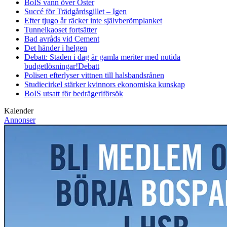
BoIS vann över Öster
Succé för Trädgårdsgillet – Igen
Efter tjugo år räcker inte självberöm
planket
Tunnelkaoset fortsätter
Bad avråds vid Cement
Det händer i helgen
Debatt: Staden i dag är gamla meriter med nutida
budgetlösningar!
Debatt
Polisen efterlyser vittnen till halsbandsrånen
Studiecirkel stärker kvinnors ekonomiska kunskap
BoIS utsatt för bedrägeriförsök
Kalender
Annonser