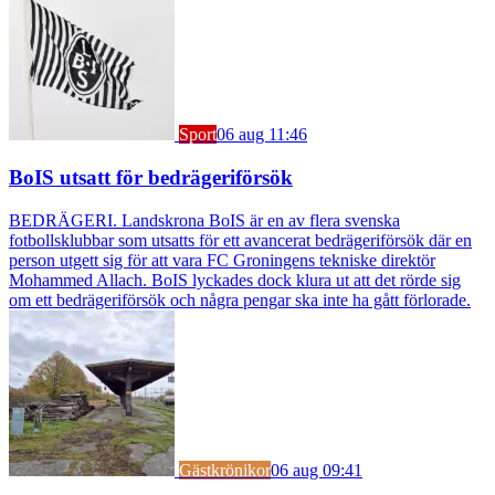
Sport
06 aug 11:46
BoIS utsatt för bedrägeriförsök
BEDRÄGERI. Landskrona BoIS är en av flera svenska
fotbollsklubbar som utsatts för ett avancerat bedrägeriförsök där en
person utgett sig för att vara FC Groningens tekniske direktör
Mohammed Allach. BoIS lyckades dock klura ut att det rörde sig
om ett bedrägeriförsök och några pengar ska inte ha gått förlorade.
Gästkrönikor
06 aug 09:41