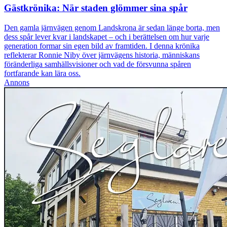
Gästkrönika: När staden glömmer sina spår
Den gamla järnvägen genom Landskrona är sedan länge borta, men
dess spår lever kvar i landskapet – och i berättelsen om hur varje
generation formar sin egen bild av framtiden. I denna krönika
reflekterar Ronnie Niby över järnvägens historia, människans
föränderliga samhällsvisioner och vad de försvunna spåren
fortfarande kan lära oss.
Annons