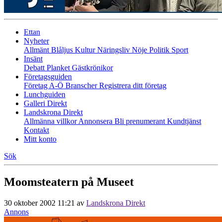
Ettan
Nyheter
Allmänt
Blåljus
Kultur
Näringsliv
Nöje
Politik
Sport
Insänt
Debatt
Planket
Gästkrönikor
Företagsguiden
Företag A-Ö
Branscher
Registrera ditt företag
Lunchguiden
Galleri Direkt
Landskrona Direkt
Allmänna villkor
Annonsera
Bli prenumerant
Kundtjänst
Kontakt
Mitt konto
Sök
Moomsteatern på Museet
30 oktober 2002 11:21
av
Landskrona Direkt
Annons