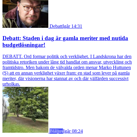
Debatt
Igår 14:31
Debatt: Staden i dag är gamla meriter med nutida
budgetlösningar!
DEBATT. Ord formar politik och verklighet. I Landskrona har den
politiska retoriken under lång tid handlat om ansvar, utveckling och
framtidstro. Men bakom de välvalda orden menar Marko Huttunen
(S) att en annan verklighet växer fram: en stad som lever på gamla
meriter, där visionerna har stannat av och där välfärden successivt
urholkas.
Blåljus
Igår 08:24