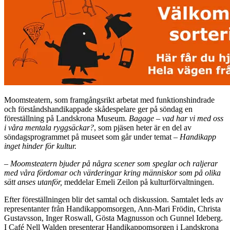
Moomsteatern, som framgångsrikt arbetat med funktionshindrade
och förståndshandikappade skådespelare ger på söndag en
föreställning på Landskrona Museum.
Bagage – vad har vi med oss
i våra mentala ryggsäckar?
, som pjäsen heter är en del av
söndagsprogrammet på museet som går under temat –
Handikapp
inget hinder för kultur.
– Moomsteatern bjuder på några scener som speglar och raljerar
med våra fördomar och värderingar kring människor som på olika
sätt anses utanför,
meddelar Emeli Zeilon på kulturförvaltningen.
Efter föreställningen blir det samtal och diskussion. Samtalet leds av
representanter från Handikappomsorgen, Ann-Mari Frödin, Christa
Gustavsson, Inger Roswall, Gösta Magnusson och Gunnel Ideberg.
I Café Nell Walden presenterar Handikappomsorgen i Landskrona