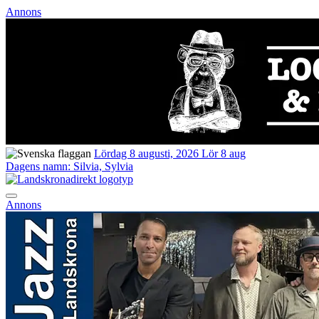
Annons
Lördag 8 augusti, 2026
Lör 8 aug
Dagens namn:
Silvia, Sylvia
Annons