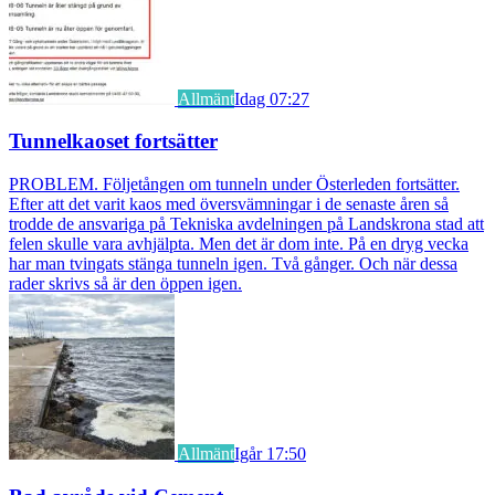
Allmänt
Idag 07:27
Tunnelkaoset fortsätter
PROBLEM. Följetången om tunneln under Österleden fortsätter.
Efter att det varit kaos med översvämningar i de senaste åren så
trodde de ansvariga på Tekniska avdelningen på Landskrona stad att
felen skulle vara avhjälpta. Men det är dom inte. På en dryg vecka
har man tvingats stänga tunneln igen. Två gånger. Och när dessa
rader skrivs så är den öppen igen.
Allmänt
Igår 17:50