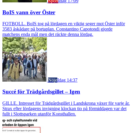
Sport
Idag 17:09
BoIS vann över Öster
FOTBOLL. BoIS tog på lördagen en viktig seger mot Öster inför
3583 åskådare på bortaplan. Constantino Capotondi gjorde
matchens enda mål men det räckte denna lördag.
Nöje
Idag 14:37
Succé för Trädgårdsgillet – Igen
GILLE. Intresset för Trädgårdsgillet i Landskrona växer för varje år.
Strax efter lördagens invigning klockan tio på förmiddagen var det
fullt i Slottsparken utanför Konsthallen.