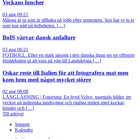
Veckans luncher
03 aug 09:21
Många är ni som är tillbaka på jobb efter semestern. Sen har vi ju er
som just gått på ledigheten. […]
BoIS värvar dansk anfallare
03 aug 06:21
FOTBOLL. Efter en stark säsong i den danska ligan ser en offensiv
förstärkning ut att vara på väg till Landskrona […]
Oskar reste till Italien för att fotografera mat men
kom hem med något mycket större
02 aug 08:08
LÅNGLÄSNING | Fotoextra: En hyrd Volvo, tusentals bilder, tre
veckor på italienska landsvägar och otaliga möten med kockar,
bönder och […]
Till arkivet
Senaste
Kalender