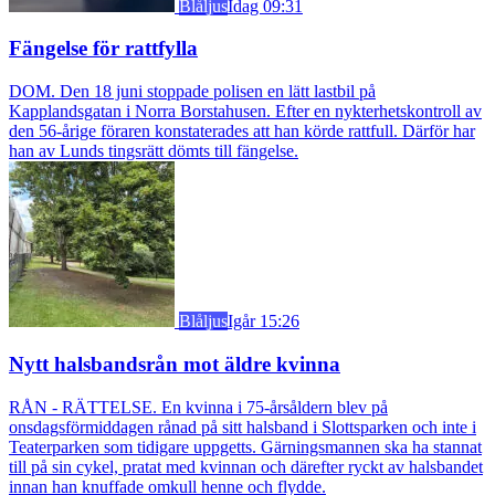
Blåljus
Idag 09:31
Fängelse för rattfylla
DOM. Den 18 juni stoppade polisen en lätt lastbil på
Kapplandsgatan i Norra Borstahusen. Efter en nykterhetskontroll av
den 56-årige föraren konstaterades att han körde rattfull. Därför har
han av Lunds tingsrätt dömts till fängelse.
Blåljus
Igår 15:26
Nytt halsbandsrån mot äldre kvinna
RÅN - RÄTTELSE. En kvinna i 75-årsåldern blev på
onsdagsförmiddagen rånad på sitt halsband i Slottsparken och inte i
Teaterparken som tidigare uppgetts. Gärningsmannen ska ha stannat
till på sin cykel, pratat med kvinnan och därefter ryckt av halsbandet
innan han knuffade omkull henne och flydde.