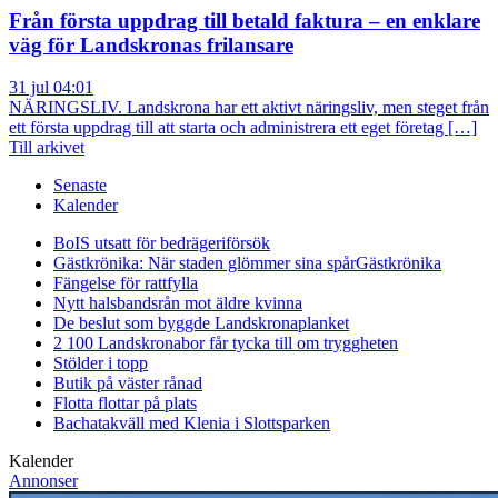
Från första uppdrag till betald faktura – en enklare
väg för Landskronas frilansare
31 jul 04:01
NÄRINGSLIV. Landskrona har ett aktivt näringsliv, men steget från
ett första uppdrag till att starta och administrera ett eget företag […]
Till arkivet
Senaste
Kalender
BoIS utsatt för bedrägeriförsök
Gästkrönika: När staden glömmer sina spår
Gästkrönika
Fängelse för rattfylla
Nytt halsbandsrån mot äldre kvinna
De beslut som byggde Landskrona
planket
2 100 Landskronabor får tycka till om tryggheten
Stölder i topp
Butik på väster rånad
Flotta flottar på plats
Bachatakväll med Klenia i Slottsparken
Kalender
Annonser