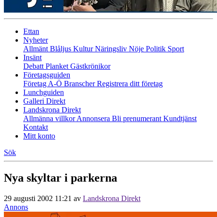
Ettan
Nyheter
Allmänt
Blåljus
Kultur
Näringsliv
Nöje
Politik
Sport
Insänt
Debatt
Planket
Gästkrönikor
Företagsguiden
Företag A-Ö
Branscher
Registrera ditt företag
Lunchguiden
Galleri Direkt
Landskrona Direkt
Allmänna villkor
Annonsera
Bli prenumerant
Kundtjänst
Kontakt
Mitt konto
Sök
Nya skyltar i parkerna
29 augusti 2002 11:21
av
Landskrona Direkt
Annons