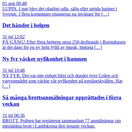
01 aug 06:48
LUPIN. I maj blev det olagligt odla, sälja eller sprida lupiner i
Sverige. I flera kommuner engageras nu invånare för […]
Det händer i helgen
31 jul 12:02
PÅ GÅNG! Efter förra helgens stora 250-årsfirande i Borstahusen
är det dags för en ny helg fylld av musik, historia […]
Ny fyr väcker nyfikenhet i hamnen
31 jul 10:48
NY FYR. Det var inte enbart blixt och dunder över Gråen och
varvsområdet som väckte vår nyfikenhet på torsdagskvällen. Har
[…]
Så många brottsanmälningar upprättades i förra
veckan
31 jul 06:36
BROTT. Polisen har registrerat sammanlagt 77 anmälningar om
misstänkta brott i Landskrona den senaste veckan.