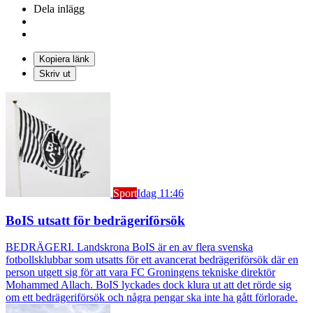
Dela inlägg
Kopiera länk
Skriv ut
Sport
Idag 11:46
BoIS utsatt för bedrägeriförsök
BEDRÄGERI. Landskrona BoIS är en av flera svenska
fotbollsklubbar som utsatts för ett avancerat bedrägeriförsök där en
person utgett sig för att vara FC Groningens tekniske direktör
Mohammed Allach. BoIS lyckades dock klura ut att det rörde sig
om ett bedrägeriförsök och några pengar ska inte ha gått förlorade.