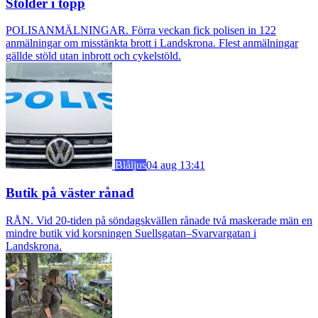
Stölder i topp
POLISANMÄLNINGAR. Förra veckan fick polisen in 122
anmälningar om misstänkta brott i Landskrona. Flest anmälningar
gällde stöld utan inbrott och cykelstöld.
Blåljus
04 aug 13:41
Butik på väster rånad
RÅN. Vid 20-tiden på söndagskvällen rånade två maskerade män en
mindre butik vid korsningen Suellsgatan–Svarvargatan i
Landskrona.