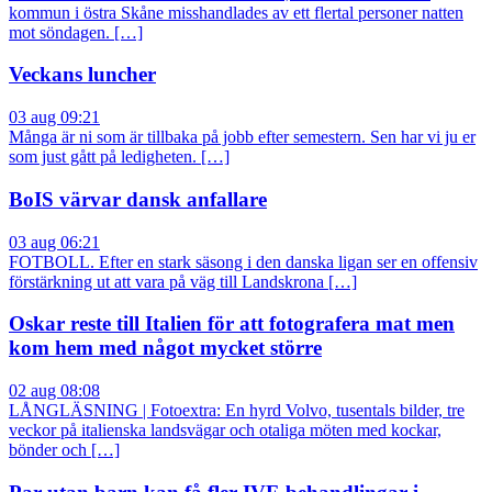
kommun i östra Skåne misshandlades av ett flertal personer natten
mot söndagen. […]
Veckans luncher
03 aug 09:21
Många är ni som är tillbaka på jobb efter semestern. Sen har vi ju er
som just gått på ledigheten. […]
BoIS värvar dansk anfallare
03 aug 06:21
FOTBOLL. Efter en stark säsong i den danska ligan ser en offensiv
förstärkning ut att vara på väg till Landskrona […]
Oskar reste till Italien för att fotografera mat men
kom hem med något mycket större
02 aug 08:08
LÅNGLÄSNING | Fotoextra: En hyrd Volvo, tusentals bilder, tre
veckor på italienska landsvägar och otaliga möten med kockar,
bönder och […]