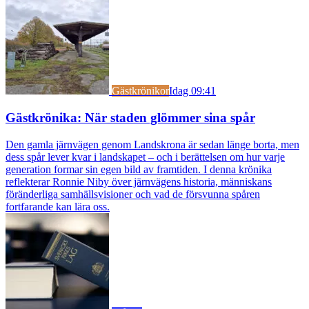
Gästkrönikor
Idag 09:41
Gästkrönika: När staden glömmer sina spår
Den gamla järnvägen genom Landskrona är sedan länge borta, men
dess spår lever kvar i landskapet – och i berättelsen om hur varje
generation formar sin egen bild av framtiden. I denna krönika
reflekterar Ronnie Niby över järnvägens historia, människans
föränderliga samhällsvisioner och vad de försvunna spåren
fortfarande kan lära oss.