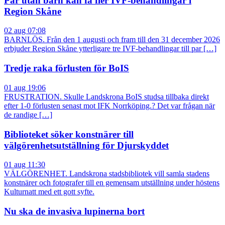
Par utan barn kan få fler IVF-behandlingar i
Region Skåne
02 aug 07:08
BARNLÖS. Från den 1 augusti och fram till den 31 december 2026
erbjuder Region Skåne ytterligare tre IVF-behandlingar till par […]
Tredje raka förlusten för BoIS
01 aug 19:06
FRUSTRATION. Skulle Landskrona BoIS studsa tillbaka direkt
efter 1-0 förlusten senast mot IFK Norrköping.? Det var frågan när
de randige […]
Biblioteket söker konstnärer till
välgörenhetsutställning för Djurskyddet
01 aug 11:30
VÄLGÖRENHET. Landskrona stadsbibliotek vill samla stadens
konstnärer och fotografer till en gemensam utställning under höstens
Kulturnatt med ett gott syfte.
Nu ska de invasiva lupinerna bort