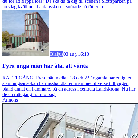
du för att släppa loss? Då ska du ta dig till scenen i Slottsparken på
torsdag kväll och ha dansskorna snörade på fötterna.
Blåljus
03 aug 16:18
Fyra unga män har åtal att vänta
RÄTTEGÅNG. Fyra män mellan 18 och 22 år gamla har enligt en
stämningsansökan ha misshandlat en man med diverse tillhyggen,
bland annat en hammare, på en adress i centrala Landskrona. Nu har
de en rättegång framför sig.
Annons