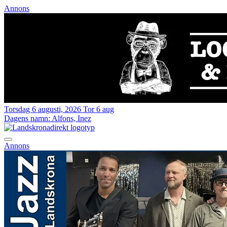
Annons
Torsdag 6 augusti, 2026
Tor 6 aug
Dagens namn:
Alfons, Inez
Annons