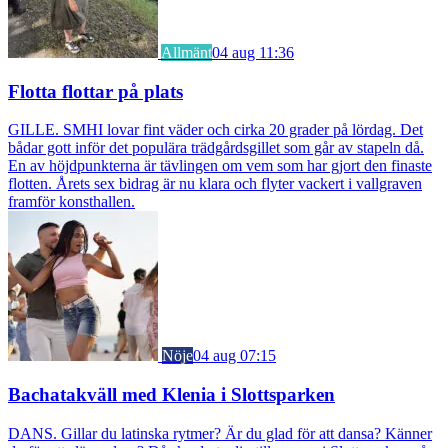
Allmänt
04 aug 11:36
Flotta flottar på plats
GILLE. SMHI lovar fint väder och cirka 20 grader på lördag. Det
bådar gott inför det populära trädgårdsgillet som går av stapeln då.
En av höjdpunkterna är tävlingen om vem som har gjort den finaste
flotten. Årets sex bidrag är nu klara och flyter vackert i vallgraven
framför konsthallen.
Nöje
04 aug 07:15
Bachatakväll med Klenia i Slottsparken
DANS. Gillar du latinska rytmer? Är du glad för att dansa? Känner