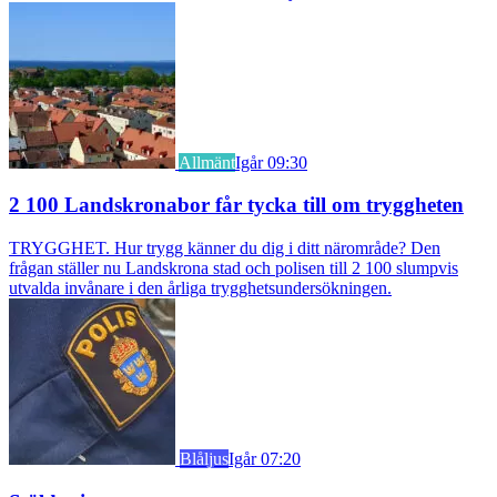
Allmänt
Igår 09:30
2 100 Landskronabor får tycka till om tryggheten
TRYGGHET. Hur trygg känner du dig i ditt närområde? Den
frågan ställer nu Landskrona stad och polisen till 2 100 slumpvis
utvalda invånare i den årliga trygghetsundersökningen.
Blåljus
Igår 07:20