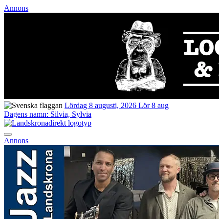
Annons
Lördag 8 augusti, 2026
Lör 8 aug
Dagens namn:
Silvia, Sylvia
Annons