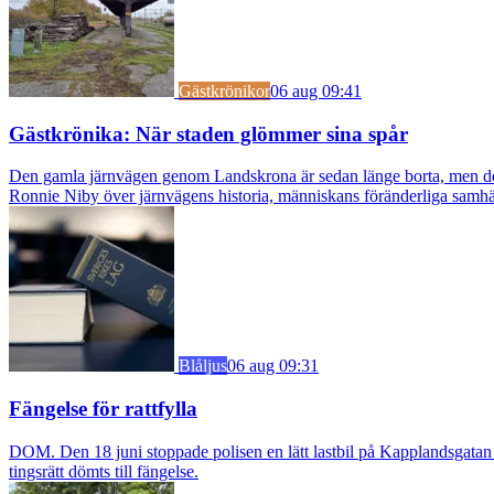
Gästkrönikor
06 aug 09:41
Gästkrönika: När staden glömmer sina spår
Den gamla järnvägen genom Landskrona är sedan länge borta, men dess s
Ronnie Niby över järnvägens historia, människans föränderliga samhäl
Blåljus
06 aug 09:31
Fängelse för rattfylla
DOM. Den 18 juni stoppade polisen en lätt lastbil på Kapplandsgatan i
tingsrätt dömts till fängelse.