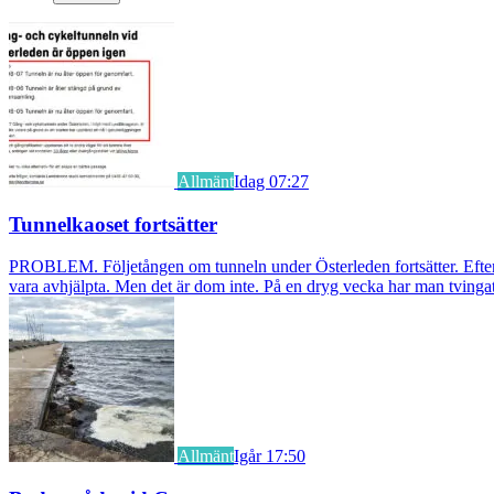
Allmänt
Idag 07:27
Tunnelkaoset fortsätter
PROBLEM. Följetången om tunneln under Österleden fortsätter. Efter a
vara avhjälpta. Men det är dom inte. På en dryg vecka har man tvingat
Allmänt
Igår 17:50