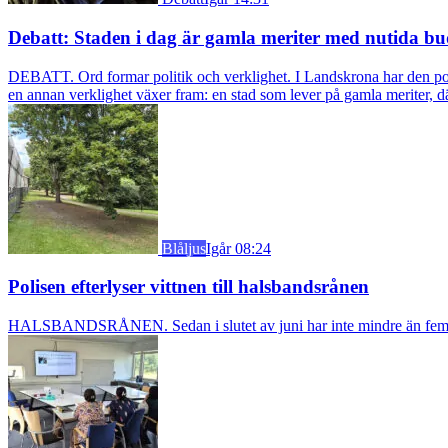
Debatt: Staden i dag är gamla meriter med nutida bu
DEBATT. Ord formar politik och verklighet. I Landskrona har den pol
en annan verklighet växer fram: en stad som lever på gamla meriter, dä
Blåljus
Igår 08:24
Polisen efterlyser vittnen till halsbandsrånen
HALSBANDSRÅNEN. Sedan i slutet av juni har inte mindre än fem äldre k