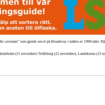
he caveman” som gjorde succé på Broadway i mitten av 1990-talet. Pjäs
dra Hässleholm (21 november) Trelleborg (22 november), Landskrona (2