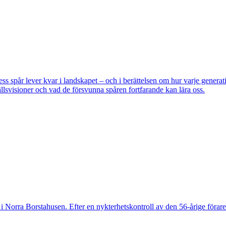
pår lever kvar i landskapet – och i berättelsen om hur varje generatio
lsvisioner och vad de försvunna spåren fortfarande kan lära oss.
 Norra Borstahusen. Efter en nykterhetskontroll av den 56-årige föraren