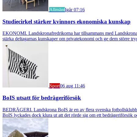
Allmänt
Igår 07:16
Studiecirkel stärker kvinnors ekonomiska kunskap
EKONOMI. Landskronafredrikorna har tillsammans med Landskrona Glumsl
stärka deltagarnas kunskaper om privatekonomi och ge dem större try
Sport
06 aug 11:46
BoIS utsatt för bedrägeriförsök
BEDRÄGERI. Landskrona BoIS är en av flera svenska fotbollsklubbar s
BoIS lyckades dock klura ut att det rörde sig om ett bedrägeriförsök o