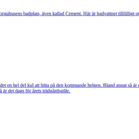
ahusens badplats, även kallad Cement. Här är badvattnet tillfälligt otj
ns det en hel del kul att hitta på den kommande helgen. Bland annat så
r det dags för årets trädgårdsgille.