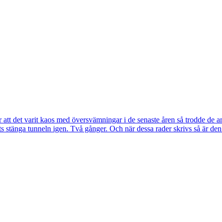
tt det varit kaos med översvämningar i de senaste åren så trodde de a
s stänga tunneln igen. Två gånger. Och när dessa rader skrivs så är de