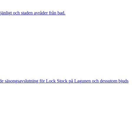
änligt och staden avråder från bad.
 är de säsongsavslutning för Lock Stock på Lagunen och dessutom bjuds