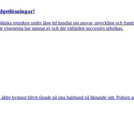
dgetlösningar!
itiska retoriken under lång tid handlat om ansvar, utveckling och fra
r visionerna har stannat av och där välfärden successivt urholkas.
vinnor blivit rånade på sina halsband på liknande sätt. Polisen arbeta