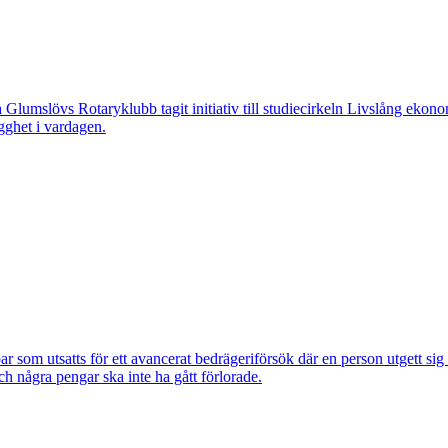
övs Rotaryklubb tagit initiativ till studiecirkeln Livslång ekonomi, e
gghet i vardagen.
om utsatts för ett avancerat bedrägeriförsök där en person utgett si
ch några pengar ska inte ha gått förlorade.