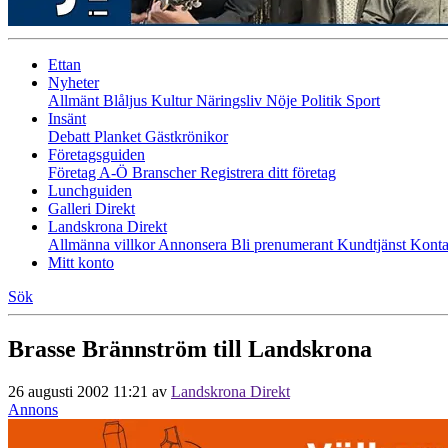
Ettan
Nyheter
Allmänt
Blåljus
Kultur
Näringsliv
Nöje
Politik
Sport
Insänt
Debatt
Planket
Gästkrönikor
Företagsguiden
Företag A-Ö
Branscher
Registrera ditt företag
Lunchguiden
Galleri Direkt
Landskrona Direkt
Allmänna villkor
Annonsera
Bli prenumerant
Kundtjänst
Konta
Mitt konto
Sök
Brasse Brännström till Landskrona
26 augusti 2002 11:21
av
Landskrona Direkt
Annons