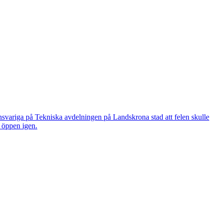
nsvariga på Tekniska avdelningen på Landskrona stad att felen skulle
n öppen igen.