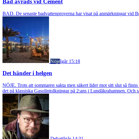
Bad avråds vid Cement
BAD. De senaste badvattenproverna har visat på anmärkningar vid Borst
Nöje
Igår 15:18
Det händer i helgen
NÖJE. Trots att sommaren sakta men säkert lider mot sitt slut så fin
det på klassiska Gasolintolkningar på 2:ans i Lundåkrahamnen. Och så ä
Debatt
Igår 14:31