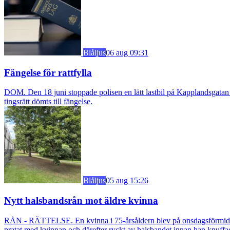
Blåljus
06 aug 09:31
Fängelse för rattfylla
DOM. Den 18 juni stoppade polisen en lätt lastbil på Kapplandsgatan i
tingsrätt dömts till fängelse.
Blåljus
05 aug 15:26
Nytt halsbandsrån mot äldre kvinna
RÅN - RÄTTELSE. En kvinna i 75-årsåldern blev på onsdagsförmiddagen
pratat med kvinnan och därefter ryckt av halsbandet innan han knuff