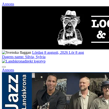
Annons
Lördag 8 augusti, 2026
Lör 8 aug
Dagens namn:
Silvia, Sylvia
Annons