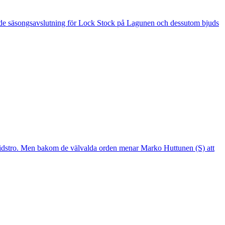
 är de säsongsavslutning för Lock Stock på Lagunen och dessutom bjuds
mtidstro. Men bakom de välvalda orden menar Marko Huttunen (S) att