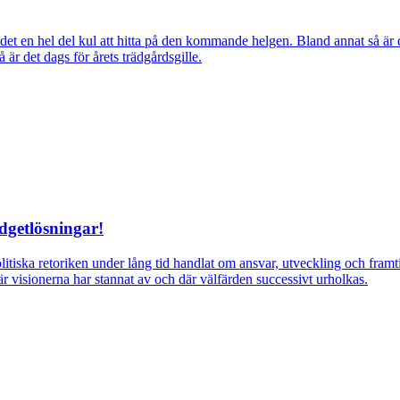
ns det en hel del kul att hitta på den kommande helgen. Bland annat så
r det dags för årets trädgårdsgille.
dgetlösningar!
itiska retoriken under lång tid handlat om ansvar, utveckling och fra
r visionerna har stannat av och där välfärden successivt urholkas.