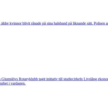
vinnor blivit rånade på sina halsband på liknande sätt. Polisen arbeta
övs Rotaryklubb tagit initiativ till studiecirkeln Livslång ekonomi, e
gghet i vardagen.