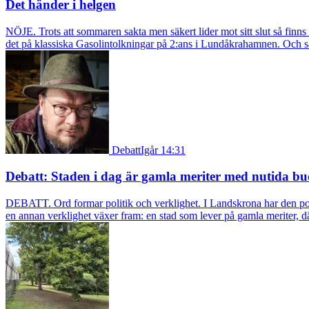
Det händer i helgen
NÖJE. Trots att sommaren sakta men säkert lider mot sitt slut så fin
det på klassiska Gasolintolkningar på 2:ans i Lundåkrahamnen. Och så ä
Debatt
Igår 14:31
Debatt: Staden i dag är gamla meriter med nutida bu
DEBATT. Ord formar politik och verklighet. I Landskrona har den pol
en annan verklighet växer fram: en stad som lever på gamla meriter, dä