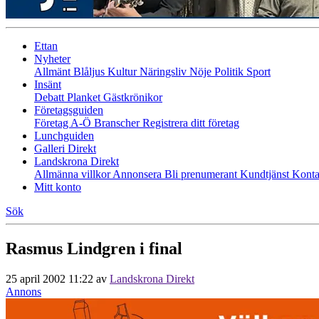
Ettan
Nyheter
Allmänt
Blåljus
Kultur
Näringsliv
Nöje
Politik
Sport
Insänt
Debatt
Planket
Gästkrönikor
Företagsguiden
Företag A-Ö
Branscher
Registrera ditt företag
Lunchguiden
Galleri Direkt
Landskrona Direkt
Allmänna villkor
Annonsera
Bli prenumerant
Kundtjänst
Konta
Mitt konto
Sök
Rasmus Lindgren i final
25 april 2002 11:22
av
Landskrona Direkt
Annons