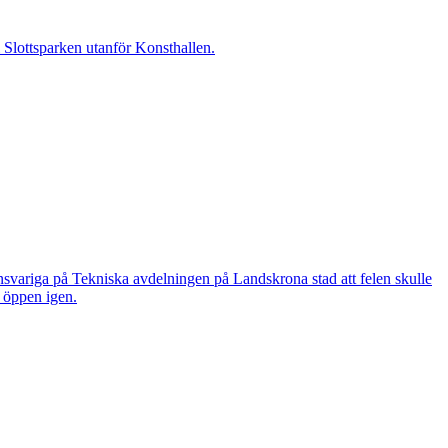
i Slottsparken utanför Konsthallen.
nsvariga på Tekniska avdelningen på Landskrona stad att felen skulle
n öppen igen.