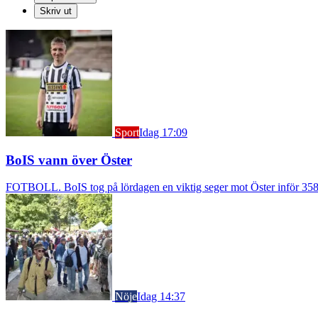
Skriv ut
Sport
Idag 17:09
BoIS vann över Öster
FOTBOLL. BoIS tog på lördagen en viktig seger mot Öster inför 3583
Nöje
Idag 14:37