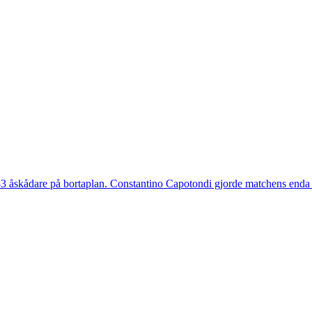
 åskådare på bortaplan. Constantino Capotondi gjorde matchens enda 