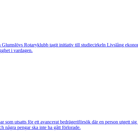
övs Rotaryklubb tagit initiativ till studiecirkeln Livslång ekonomi, e
gghet i vardagen.
om utsatts för ett avancerat bedrägeriförsök där en person utgett si
ch några pengar ska inte ha gått förlorade.