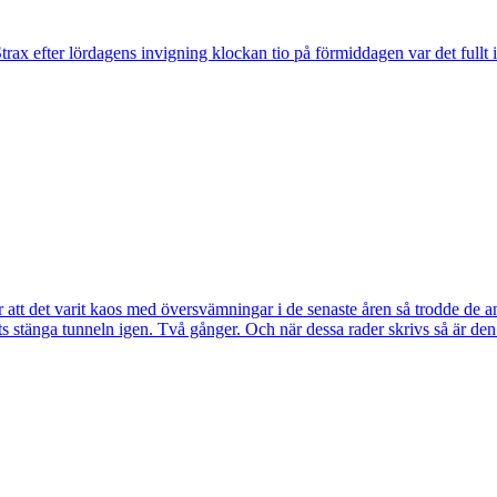
trax efter lördagens invigning klockan tio på förmiddagen var det fullt 
tt det varit kaos med översvämningar i de senaste åren så trodde de a
s stänga tunneln igen. Två gånger. Och när dessa rader skrivs så är de