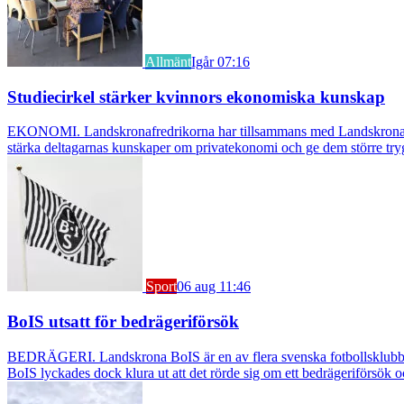
Allmänt
Igår 07:16
Studiecirkel stärker kvinnors ekonomiska kunskap
EKONOMI. Landskronafredrikorna har tillsammans med Landskrona Glumsl
stärka deltagarnas kunskaper om privatekonomi och ge dem större try
Sport
06 aug 11:46
BoIS utsatt för bedrägeriförsök
BEDRÄGERI. Landskrona BoIS är en av flera svenska fotbollsklubbar s
BoIS lyckades dock klura ut att det rörde sig om ett bedrägeriförsök o