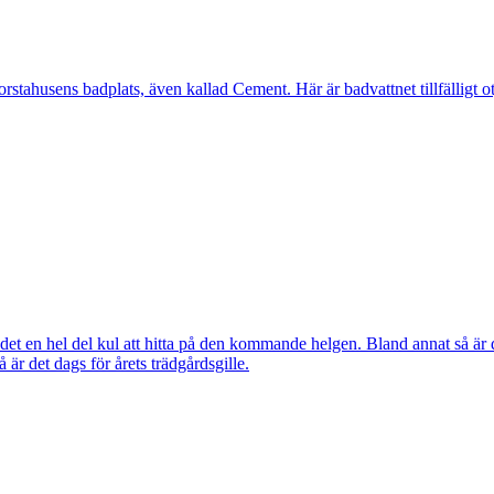
ahusens badplats, även kallad Cement. Här är badvattnet tillfälligt otj
ns det en hel del kul att hitta på den kommande helgen. Bland annat så
r det dags för årets trädgårdsgille.