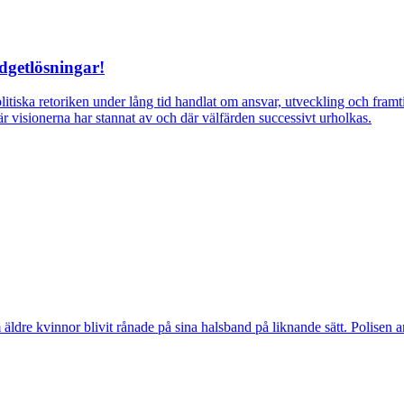
dgetlösningar!
itiska retoriken under lång tid handlat om ansvar, utveckling och fra
r visionerna har stannat av och där välfärden successivt urholkas.
vinnor blivit rånade på sina halsband på liknande sätt. Polisen arbeta