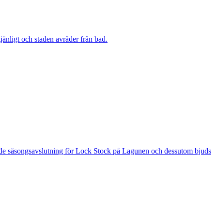
änligt och staden avråder från bad.
 är de säsongsavslutning för Lock Stock på Lagunen och dessutom bjuds