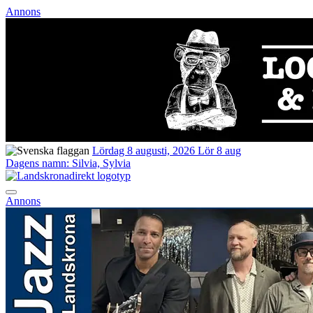
Annons
Lördag 8 augusti, 2026
Lör 8 aug
Dagens namn:
Silvia, Sylvia
Annons