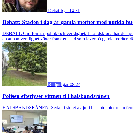
Debatt
Igår 14:31
Debatt: Staden i dag är gamla meriter med nutida bu
DEBATT. Ord formar politik och verklighet. I Landskrona har den pol
en annan verklighet växer fram: en stad som lever på gamla meriter, dä
Blåljus
Igår 08:24
Polisen efterlyser vittnen till halsbandsrånen
HALSBANDSRÅNEN. Sedan i slutet av juni har inte mindre än fem äldre k