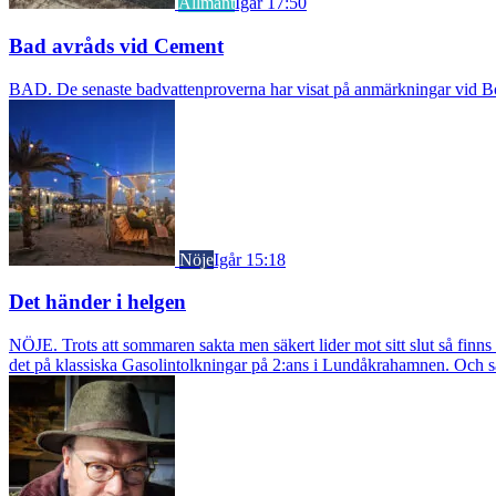
Allmänt
Igår 17:50
Bad avråds vid Cement
BAD. De senaste badvattenproverna har visat på anmärkningar vid Borst
Nöje
Igår 15:18
Det händer i helgen
NÖJE. Trots att sommaren sakta men säkert lider mot sitt slut så fin
det på klassiska Gasolintolkningar på 2:ans i Lundåkrahamnen. Och så ä