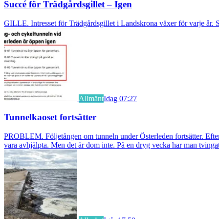
Succé för Trädgårdsgillet – Igen
GILLE. Intresset för Trädgårdsgillet i Landskrona växer för varje år. S
Allmänt
Idag 07:27
Tunnelkaoset fortsätter
PROBLEM. Följetången om tunneln under Österleden fortsätter. Efter a
vara avhjälpta. Men det är dom inte. På en dryg vecka har man tvingat