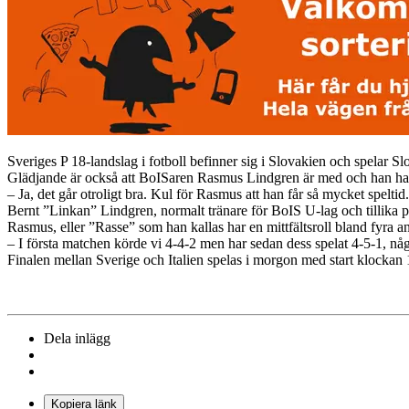
Sveriges P 18-landslag i fotboll befinner sig i Slovakien och spelar S
Glädjande är också att BoISaren Rasmus Lindgren är med och han har 
– Ja, det går otroligt bra. Kul för Rasmus att han får så mycket spel
Bernt ”Linkan” Lindgren, normalt tränare för BoIS U-lag och tillika p
Rasmus, eller ”Rasse” som han kallas har en mittfältsroll bland fyra a
– I första matchen körde vi 4-4-2 men har sedan dess spelat 4-5-1, nå
Finalen mellan Sverige och Italien spelas i morgon med start klockan 
Dela inlägg
Kopiera länk