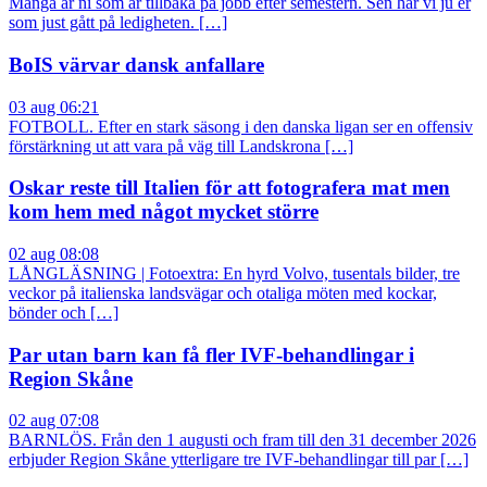
Många är ni som är tillbaka på jobb efter semestern. Sen har vi ju er
som just gått på ledigheten. […]
BoIS värvar dansk anfallare
03 aug 06:21
FOTBOLL. Efter en stark säsong i den danska ligan ser en offensiv
förstärkning ut att vara på väg till Landskrona […]
Oskar reste till Italien för att fotografera mat men
kom hem med något mycket större
02 aug 08:08
LÅNGLÄSNING | Fotoextra: En hyrd Volvo, tusentals bilder, tre
veckor på italienska landsvägar och otaliga möten med kockar,
bönder och […]
Par utan barn kan få fler IVF-behandlingar i
Region Skåne
02 aug 07:08
BARNLÖS. Från den 1 augusti och fram till den 31 december 2026
erbjuder Region Skåne ytterligare tre IVF-behandlingar till par […]