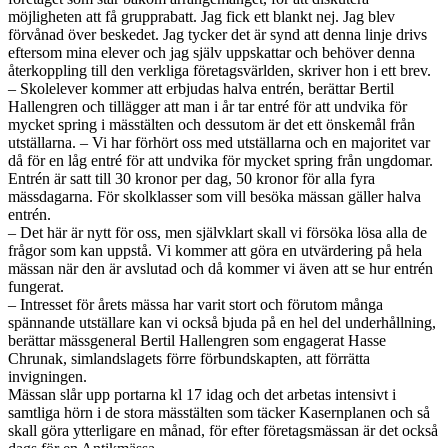
möjligheten att få grupprabatt. Jag fick ett blankt nej. Jag blev
förvånad över beskedet. Jag tycker det är synd att denna linje drivs
eftersom mina elever och jag själv uppskattar och behöver denna
återkoppling till den verkliga företagsvärlden, skriver hon i ett brev.
– Skolelever kommer att erbjudas halva entrén, berättar Bertil
Hallengren och tillägger att man i år tar entré för att undvika för
mycket spring i mässtälten och dessutom är det ett önskemål från
utställarna. – Vi har förhört oss med utställarna och en majoritet var
då för en låg entré för att undvika för mycket spring från ungdomar.
Entrén är satt till 30 kronor per dag, 50 kronor för alla fyra
mässdagarna. För skolklasser som vill besöka mässan gäller halva
entrén.
– Det här är nytt för oss, men självklart skall vi försöka lösa alla de
frågor som kan uppstå. Vi kommer att göra en utvärdering på hela
mässan när den är avslutad och då kommer vi även att se hur entrén
fungerat.
– Intresset för årets mässa har varit stort och förutom många
spännande utställare kan vi också bjuda på en hel del underhållning,
berättar mässgeneral Bertil Hallengren som engagerat Hasse
Chrunak, simlandslagets förre förbundskapten, att förrätta
invigningen.
Mässan slår upp portarna kl 17 idag och det arbetas intensivt i
samtliga hörn i de stora mässtälten som täcker Kasernplanen och så
skall göra ytterligare en månad, för efter företagsmässan är det också