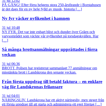
31 jul 12:02
PÅ GÅNG! Efter förra helgens stora 250-årsfirande i Borstahusen
är det dags för en ny helg fylld av musik, historia […]
Ny fyr väcker nyfikenhet i hamnen
31 jul 10:48
NY FYR. Det var inte enbart blixt och dunder över Gråen och
varvsområdet som väckte vår nyfikenhet på torsdagskvällen. Har
[…]
Så många brottsanmälningar upprättades i förra
veckan
31 jul 06:36
BROTT. Polisen har registrerat sammanlagt 77 anmälningar om
misstänkta brott i Landskrona den senaste veckan.
Från första uppdrag till betald faktura – en enklare
väg för Landskronas frilansare
31 jul 04:01
NÄRINGSLIV. Landskrona har ett aktivt näringsliv, men steget från
ett första uppdrag till att starta och administrera ett eget företag […]