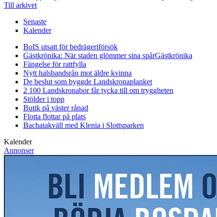
Till arkivet
Senaste
Kalender
BoIS utsatt för bedrägeriförsök
Gästkrönika: När staden glömmer sina spår
Gästkrönika
Fängelse för rattfylla
Nytt halsbandsrån mot äldre kvinna
De beslut som byggde Landskrona
planket
2 100 Landskronabor får tycka till om tryggheten
Stölder i topp
Butik på väster rånad
Flotta flottar på plats
Bachatakväll med Klenia i Slottsparken
Kalender
Annonser