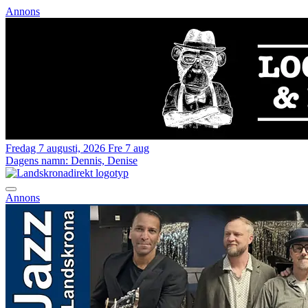
Annons
Fredag 7 augusti, 2026
Fre 7 aug
Dagens namn:
Dennis, Denise
Annons