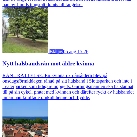
han av Lunds tingsrätt dömts till fängelse.
Blåljus
05 aug 15:26
Nytt halsbandsrån mot äldre kvinna
RÅN - RÄTTELSE. En kvinna i 75-årsåldern blev på
onsdagsförmiddagen rånad på sitt halsband i Slottsparken och inte i
Teaterparken som tidigare uppgetts. Gärningsmannen ska ha stannat
till på sin cykel, pratat med kvinnan och därefter ryckt av halsbandet
innan han knuffade omkull henne och flydde.