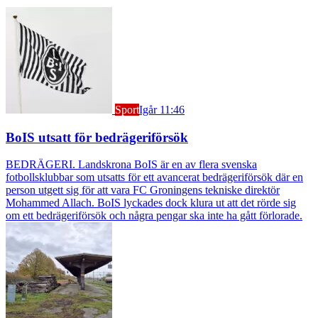
Sport
Igår 11:46
BoIS utsatt för bedrägeriförsök
BEDRÄGERI. Landskrona BoIS är en av flera svenska
fotbollsklubbar som utsatts för ett avancerat bedrägeriförsök där en
person utgett sig för att vara FC Groningens tekniske direktör
Mohammed Allach. BoIS lyckades dock klura ut att det rörde sig
om ett bedrägeriförsök och några pengar ska inte ha gått förlorade.