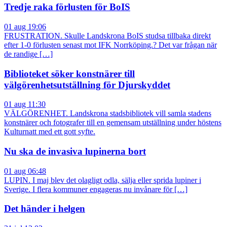
Tredje raka förlusten för BoIS
01 aug 19:06
FRUSTRATION. Skulle Landskrona BoIS studsa tillbaka direkt
efter 1-0 förlusten senast mot IFK Norrköping.? Det var frågan när
de randige […]
Biblioteket söker konstnärer till
välgörenhetsutställning för Djurskyddet
01 aug 11:30
VÄLGÖRENHET. Landskrona stadsbibliotek vill samla stadens
konstnärer och fotografer till en gemensam utställning under höstens
Kulturnatt med ett gott syfte.
Nu ska de invasiva lupinerna bort
01 aug 06:48
LUPIN. I maj blev det olagligt odla, sälja eller sprida lupiner i
Sverige. I flera kommuner engageras nu invånare för […]
Det händer i helgen