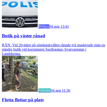
Blåljus
04 aug 13:41
Butik på väster rånad
RÅN. Vid 20-tiden på söndagskvällen rånade två maskerade män en
mindre butik vid korsningen Suellsgatan–Svarvargatan i
Landskrona.
Allmänt
04 aug 11:36
Flotta flottar på plats