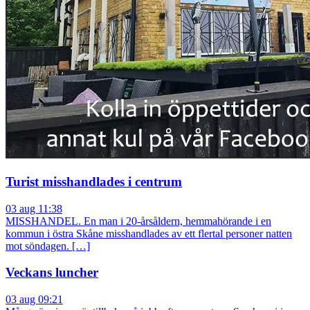
Turist misshandlades i centrum
03 aug 11:38
MISSHANDEL. En man i 20-årsåldern, hemmahörande i en
kommun i östra Skåne misshandlades av ett flertal personer natten
mot söndagen. […]
Veckans luncher
03 aug 09:21