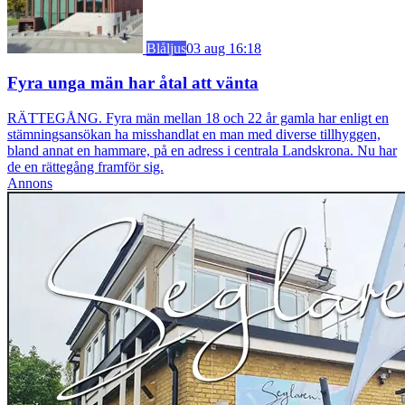
Blåljus
03 aug 16:18
Fyra unga män har åtal att vänta
RÄTTEGÅNG. Fyra män mellan 18 och 22 år gamla har enligt en
stämningsansökan ha misshandlat en man med diverse tillhyggen,
bland annat en hammare, på en adress i centrala Landskrona. Nu har
de en rättegång framför sig.
Annons