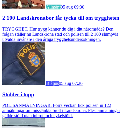
Allmänt
05 aug 09:30
2 100 Landskronabor får tycka till om tryggheten
TRYGGHET. Hur trygg känner du dig i ditt närområde? Den
frågan ställer nu Landskrona stad och polisen till 2 100 slumpvis
utvalda invånare i den årliga trygghetsundersökningen.
Blåljus
05 aug 07:20
Stölder i topp
POLISANMÄLNINGAR. Förra veckan fick polisen in 122
anmälningar om misstänkta brott i Landskrona. Flest anmälningar
gällde stöld utan inbrott och cykelstöld.