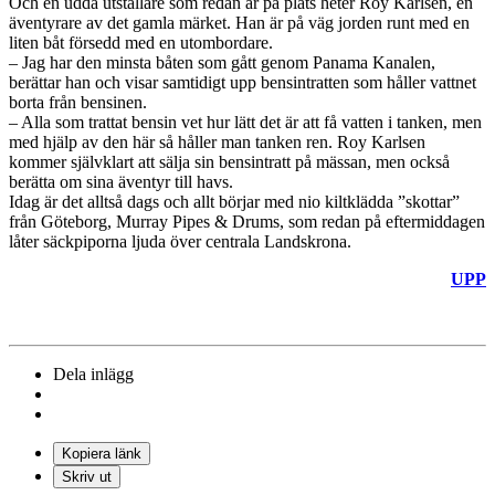
Och en udda utställare som redan är på plats heter Roy Karlsen, en
äventyrare av det gamla märket. Han är på väg jorden runt med en
liten båt försedd med en utombordare.
– Jag har den minsta båten som gått genom Panama Kanalen,
berättar han och visar samtidigt upp bensintratten som håller vattnet
borta från bensinen.
– Alla som trattat bensin vet hur lätt det är att få vatten i tanken, men
med hjälp av den här så håller man tanken ren. Roy Karlsen
kommer självklart att sälja sin bensintratt på mässan, men också
berätta om sina äventyr till havs.
Idag är det alltså dags och allt börjar med nio kiltklädda ”skottar”
från Göteborg, Murray Pipes & Drums, som redan på eftermiddagen
låter säckpiporna ljuda över centrala Landskrona.
UPP
Dela inlägg
Kopiera länk
Skriv ut