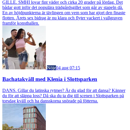
GILLE. SMHI lovar fint väder och cirka 20 grader på lördag. Det
bådar gott inför det populära trädgårdsgillet som går av stapeln då.
En av höjdpunkterna är tävlingen om vem som har gjort den finaste
flotten. Årets sex bidrag är nu klara och flyter vackert i vallgraven
framför konsthallen.
Nöje
04 aug 07:15
Bachatakväll med Klenia i Slottsparken
DANS. Gillar du latinska rytmer? Är du glad för att dansa? Känner
du för att släppa loss? Då ska du ta dig till scenen i Slottsparken på
torsdag kväll och ha dansskorna snörade på fötterna.