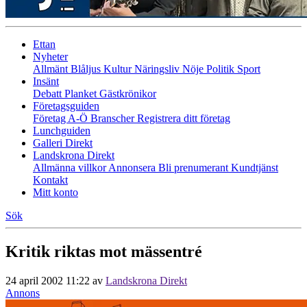
Ettan
Nyheter
Allmänt
Blåljus
Kultur
Näringsliv
Nöje
Politik
Sport
Insänt
Debatt
Planket
Gästkrönikor
Företagsguiden
Företag A-Ö
Branscher
Registrera ditt företag
Lunchguiden
Galleri Direkt
Landskrona Direkt
Allmänna villkor
Annonsera
Bli prenumerant
Kundtjänst
Kontakt
Mitt konto
Sök
Kritik riktas mot mässentré
24 april 2002 11:22
av
Landskrona Direkt
Annons