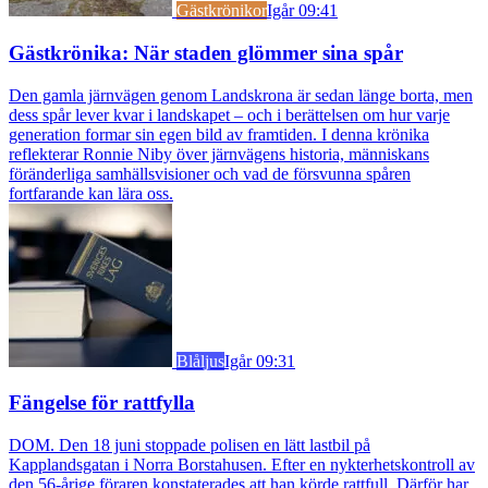
Gästkrönikor
Igår 09:41
Gästkrönika: När staden glömmer sina spår
Den gamla järnvägen genom Landskrona är sedan länge borta, men
dess spår lever kvar i landskapet – och i berättelsen om hur varje
generation formar sin egen bild av framtiden. I denna krönika
reflekterar Ronnie Niby över järnvägens historia, människans
föränderliga samhällsvisioner och vad de försvunna spåren
fortfarande kan lära oss.
Blåljus
Igår 09:31
Fängelse för rattfylla
DOM. Den 18 juni stoppade polisen en lätt lastbil på
Kapplandsgatan i Norra Borstahusen. Efter en nykterhetskontroll av
den 56-årige föraren konstaterades att han körde rattfull. Därför har