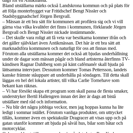
dags för en Antikmässa.
Bland utställarna märks också Landskrona kommun och på plats för
att följa monterbygget var Fritidschef Bengt Nissler och
Stadsbyggnadschef Jörgen Bergvall.
– Mässan är ett bra sätt för kommunen att profilera sig och vi vill
gärna visa vilka kvalitéer det finns i kommunen, förklarade Jörgen
Bergvall och Bengt Nissler nickade instämmande.
– Det skulle vara roligt att få veta var besökarna kommer ifrån och
det gäller självklart även Antikmässan. Det här är ett bra sätt att
marknadsföra kommunen och naturligt för oss att finnas med.
Förutom alla utställarna kommer det också att bjudas underhållning
under de dagar som mässan pågår och bland artisterna återfinns TV-
kändisen Ragnar Dahlberg som på känt cafémanér skall bjuda på
lättsamma intervjuer. Dessutom kommer Tomas Pettersson, landets
kanske främste ståuppare att underhålla på söndagen. Till detta skall
läggas en hel del lokala artister, till vilka Carlie Tornehave som
bekant kan räknas.
– Vi har försökt skapa ett program som skall passa de flesta smaker,
understryker Bertil Hallengren innan det åter är dags att bistå
utställare med råd och information.
– Nu blir det några jobbiga veckor, men jag hoppas kunna ha lite
ledigt i sommar istället. Förutom vanliga produkter, om uttrycket
tillåts, kommer även en spektakulär Dragracer att visas upp och på
gatan utanför kommer att bjuda på såväl hus, bilar som båtar och
motorcyklar.