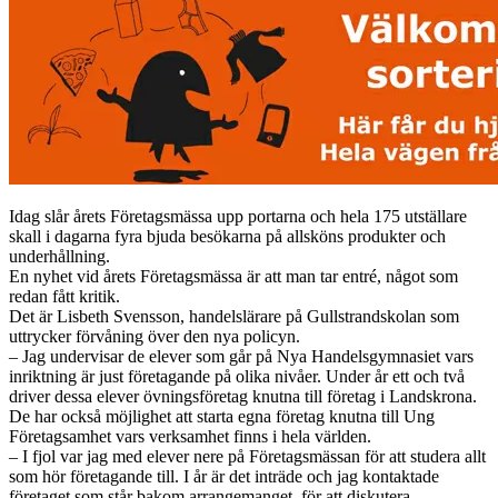
Idag slår årets Företagsmässa upp portarna och hela 175 utställare
skall i dagarna fyra bjuda besökarna på allsköns produkter och
underhållning.
En nyhet vid årets Företagsmässa är att man tar entré, något som
redan fått kritik.
Det är Lisbeth Svensson, handelslärare på Gullstrandskolan som
uttrycker förvåning över den nya policyn.
– Jag undervisar de elever som går på Nya Handelsgymnasiet vars
inriktning är just företagande på olika nivåer. Under år ett och två
driver dessa elever övningsföretag knutna till företag i Landskrona.
De har också möjlighet att starta egna företag knutna till Ung
Företagsamhet vars verksamhet finns i hela världen.
– I fjol var jag med elever nere på Företagsmässan för att studera allt
som hör företagande till. I år är det inträde och jag kontaktade
företaget som står bakom arrangemanget, för att diskutera