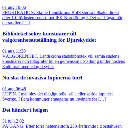
01 aug 19:06
FRUSTRATION. Skulle Landskrona BoIS studsa tillbaka direkt
efter 1-0 förlusten senast mot IFK Norrköping.? Det var frågan när
de randige […]
Biblioteket söker konstnärer till
välgörenhetsutställning för Djurskyddet
01 aug 11:30
VÄLGÖRENHET. Landskrona stadsbibliotek vill samla stadens
konstnärer och fotografer till en gemensam utställning under höstens
Kulturnatt med ett gott syfte.
Nu ska de invasiva lupinerna bort
01 aug 06:48
LUPIN. I maj blev det olagligt odla, sälja eller sprida lupiner i
Sverige. I flera kommuner engageras nu invånare för […]
Det händer i helgen
31 jul 12:02
PÅ GÅNG! Efter förra helgens stora 250-årsfirande i Borstahusen