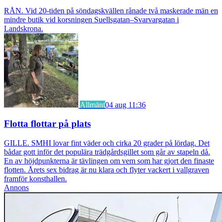
RÅN. Vid 20-tiden på söndagskvällen rånade två maskerade män en
mindre butik vid korsningen Suellsgatan–Svarvargatan i
Landskrona.
Allmänt
04 aug 11:36
Flotta flottar på plats
GILLE. SMHI lovar fint väder och cirka 20 grader på lördag. Det
bådar gott inför det populära trädgårdsgillet som går av stapeln då.
En av höjdpunkterna är tävlingen om vem som har gjort den finaste
flotten. Årets sex bidrag är nu klara och flyter vackert i vallgraven
framför konsthallen.
Annons