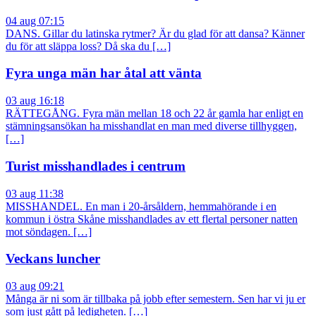
04 aug 07:15
DANS. Gillar du latinska rytmer? Är du glad för att dansa? Känner
du för att släppa loss? Då ska du […]
Fyra unga män har åtal att vänta
03 aug 16:18
RÄTTEGÅNG. Fyra män mellan 18 och 22 år gamla har enligt en
stämningsansökan ha misshandlat en man med diverse tillhyggen,
[…]
Turist misshandlades i centrum
03 aug 11:38
MISSHANDEL. En man i 20-årsåldern, hemmahörande i en
kommun i östra Skåne misshandlades av ett flertal personer natten
mot söndagen. […]
Veckans luncher
03 aug 09:21
Många är ni som är tillbaka på jobb efter semestern. Sen har vi ju er
som just gått på ledigheten. […]