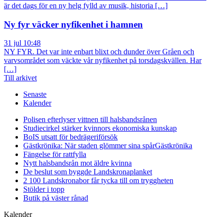
är det dags för en ny helg fylld av musik, historia […]
Ny fyr väcker nyfikenhet i hamnen
31 jul 10:48
NY FYR. Det var inte enbart blixt och dunder över Gråen och
varvsområdet som väckte vår nyfikenhet på torsdagskvällen. Har
[…]
Till arkivet
Senaste
Kalender
Polisen efterlyser vittnen till halsbandsrånen
Studiecirkel stärker kvinnors ekonomiska kunskap
BoIS utsatt för bedrägeriförsök
Gästkrönika: När staden glömmer sina spår
Gästkrönika
Fängelse för rattfylla
Nytt halsbandsrån mot äldre kvinna
De beslut som byggde Landskrona
planket
2 100 Landskronabor får tycka till om tryggheten
Stölder i topp
Butik på väster rånad
Kalender