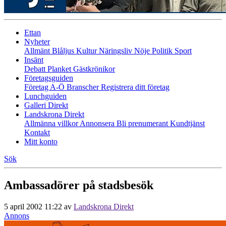
Ettan
Nyheter
Allmänt
Blåljus
Kultur
Näringsliv
Nöje
Politik
Sport
Insänt
Debatt
Planket
Gästkrönikor
Företagsguiden
Företag A-Ö
Branscher
Registrera ditt företag
Lunchguiden
Galleri Direkt
Landskrona Direkt
Allmänna villkor
Annonsera
Bli prenumerant
Kundtjänst
Kontakt
Mitt konto
Sök
Ambassadörer på stadsbesök
5 april 2002 11:22
av
Landskrona Direkt
Annons