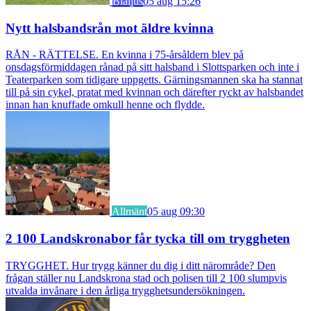
Blåljus
05 aug 15:26
Nytt halsbandsrån mot äldre kvinna
RÅN - RÄTTELSE. En kvinna i 75-årsåldern blev på
onsdagsförmiddagen rånad på sitt halsband i Slottsparken och inte i
Teaterparken som tidigare uppgetts. Gärningsmannen ska ha stannat
till på sin cykel, pratat med kvinnan och därefter ryckt av halsbandet
innan han knuffade omkull henne och flydde.
Allmänt
05 aug 09:30
2 100 Landskronabor får tycka till om tryggheten
TRYGGHET. Hur trygg känner du dig i ditt närområde? Den
frågan ställer nu Landskrona stad och polisen till 2 100 slumpvis
utvalda invånare i den årliga trygghetsundersökningen.