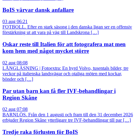
BoIS värvar dansk anfallare
03 aug 06:21
FOTBOLL. Efter en stark säsong i den danska ligan ser en offensiv
förstärkning ut att vara på väg till Landskrona […]
Oskar reste till Italien för att fotografera mat men
kom hem med något mycket större
02 aug 08:08
LÅNGLÄSNING | Fotoextra: En hyrd Volvo, tusentals bilder, tre
veckor på italienska landsvägar och otaliga möten med kockar,
bönder och […]
Par utan barn kan få fler IVF-behandlingar i
Region Skåne
02 aug 07:08
BARNLÖS. Från den 1 augusti och fram till den 31 december 2026
erbjuder Region Skåne ytterligare tre IVF-behandlingar till par […]
Tredje raka förlusten för BoIS