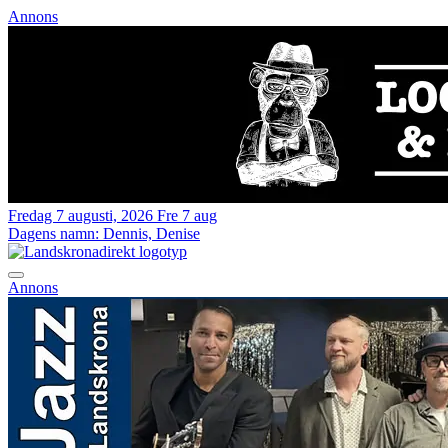
Annons
Fredag 7 augusti, 2026
Fre 7 aug
Dagens namn:
Dennis, Denise
Annons