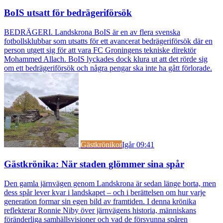
BoIS utsatt för bedrägeriförsök
BEDRÄGERI. Landskrona BoIS är en av flera svenska
fotbollsklubbar som utsatts för ett avancerat bedrägeriförsök där en
person utgett sig för att vara FC Groningens tekniske direktör
Mohammed Allach. BoIS lyckades dock klura ut att det rörde sig
om ett bedrägeriförsök och några pengar ska inte ha gått förlorade.
Gästkrönikor
Igår 09:41
Gästkrönika: När staden glömmer sina spår
Den gamla järnvägen genom Landskrona är sedan länge borta, men
dess spår lever kvar i landskapet – och i berättelsen om hur varje
generation formar sin egen bild av framtiden. I denna krönika
reflekterar Ronnie Niby över järnvägens historia, människans
föränderliga samhällsvisioner och vad de försvunna spåren