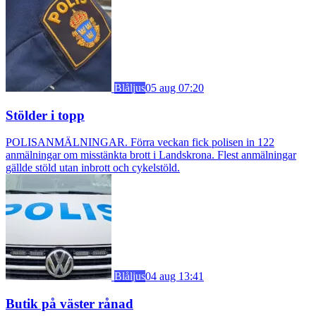
Blåljus
05 aug 07:20
Stölder i topp
POLISANMÄLNINGAR. Förra veckan fick polisen in 122
anmälningar om misstänkta brott i Landskrona. Flest anmälningar
gällde stöld utan inbrott och cykelstöld.
Blåljus
04 aug 13:41
Butik på väster rånad