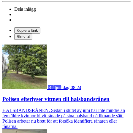
Dela inlägg
Kopiera länk
Skriv ut
Blåljus
Idag 08:24
Polisen efterlyser vittnen till halsbandsrånen
HALSBANDSRÅNEN. Sedan i slutet av juni har inte mindre än
fem äldre kvinnor blivit rånade på sina halsband på liknande sätt.
Polisen arbetar nu brett för att försöka identifiera rånaren eller
rånarna.