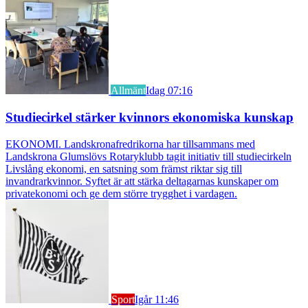
Allmänt
Idag 07:16
Studiecirkel stärker kvinnors ekonomiska kunskap
EKONOMI. Landskronafredrikorna har tillsammans med
Landskrona Glumslövs Rotaryklubb tagit initiativ till studiecirkeln
Livslång ekonomi, en satsning som främst riktar sig till
invandrarkvinnor. Syftet är att stärka deltagarnas kunskaper om
privatekonomi och ge dem större trygghet i vardagen.
Sport
Igår 11:46