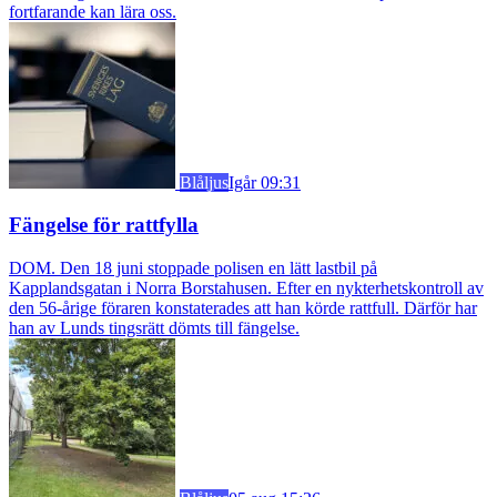
fortfarande kan lära oss.
Blåljus
Igår 09:31
Fängelse för rattfylla
DOM. Den 18 juni stoppade polisen en lätt lastbil på
Kapplandsgatan i Norra Borstahusen. Efter en nykterhetskontroll av
den 56-årige föraren konstaterades att han körde rattfull. Därför har
han av Lunds tingsrätt dömts till fängelse.