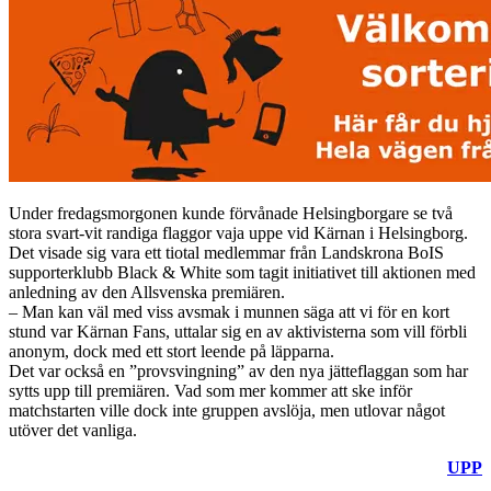
Under fredagsmorgonen kunde förvånade Helsingborgare se två
stora svart-vit randiga flaggor vaja uppe vid Kärnan i Helsingborg.
Det visade sig vara ett tiotal medlemmar från Landskrona BoIS
supporterklubb Black & White som tagit initiativet till aktionen med
anledning av den Allsvenska premiären.
– Man kan väl med viss avsmak i munnen säga att vi för en kort
stund var Kärnan Fans, uttalar sig en av aktivisterna som vill förbli
anonym, dock med ett stort leende på läpparna.
Det var också en ”provsvingning” av den nya jätteflaggan som har
sytts upp till premiären. Vad som mer kommer att ske inför
matchstarten ville dock inte gruppen avslöja, men utlovar något
utöver det vanliga.
UPP