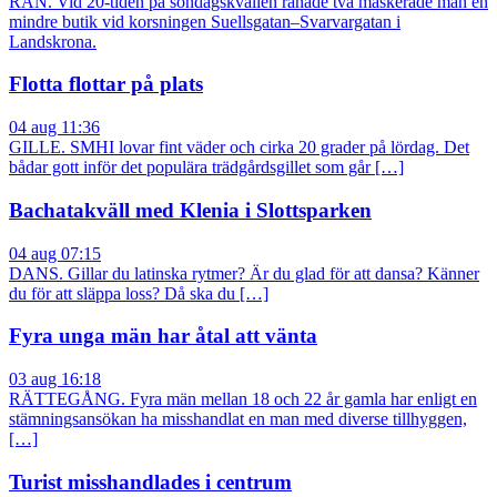
RÅN. Vid 20-tiden på söndagskvällen rånade två maskerade män en
mindre butik vid korsningen Suellsgatan–Svarvargatan i
Landskrona.
Flotta flottar på plats
04 aug 11:36
GILLE. SMHI lovar fint väder och cirka 20 grader på lördag. Det
bådar gott inför det populära trädgårdsgillet som går […]
Bachatakväll med Klenia i Slottsparken
04 aug 07:15
DANS. Gillar du latinska rytmer? Är du glad för att dansa? Känner
du för att släppa loss? Då ska du […]
Fyra unga män har åtal att vänta
03 aug 16:18
RÄTTEGÅNG. Fyra män mellan 18 och 22 år gamla har enligt en
stämningsansökan ha misshandlat en man med diverse tillhyggen,
[…]
Turist misshandlades i centrum