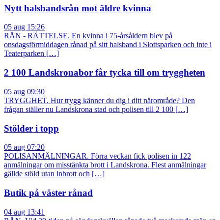
Nytt halsbandsrån mot äldre kvinna
05 aug 15:26
RÅN - RÄTTELSE. En kvinna i 75-årsåldern blev på
onsdagsförmiddagen rånad på sitt halsband i Slottsparken och inte i
Teaterparken […]
2 100 Landskronabor får tycka till om tryggheten
05 aug 09:30
TRYGGHET. Hur trygg känner du dig i ditt närområde? Den
frågan ställer nu Landskrona stad och polisen till 2 100 […]
Stölder i topp
05 aug 07:20
POLISANMÄLNINGAR. Förra veckan fick polisen in 122
anmälningar om misstänkta brott i Landskrona. Flest anmälningar
gällde stöld utan inbrott och […]
Butik på väster rånad
04 aug 13:41