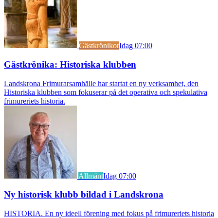
Gästkrönikor
Idag 07:00
Gästkrönika: Historiska klubben
Landskrona Frimurarsamhälle har startat en ny verksamhet, den
Historiska klubben som fokuserar på det operativa och spekulativa
frimureriets historia.
Allmänt
Idag 07:00
Ny historisk klubb bildad i Landskrona
HISTORIA. En ny ideell förening med fokus på frimureriets historia