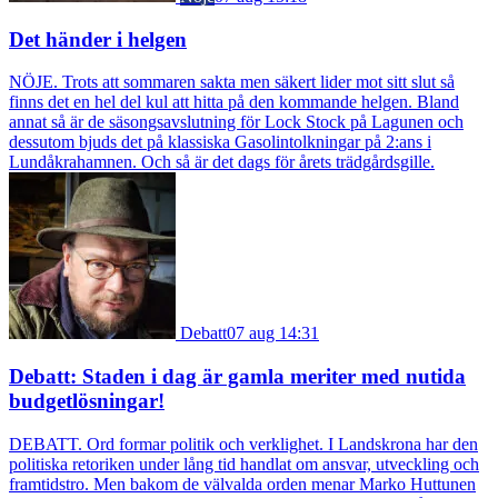
Det händer i helgen
NÖJE. Trots att sommaren sakta men säkert lider mot sitt slut så
finns det en hel del kul att hitta på den kommande helgen. Bland
annat så är de säsongsavslutning för Lock Stock på Lagunen och
dessutom bjuds det på klassiska Gasolintolkningar på 2:ans i
Lundåkrahamnen. Och så är det dags för årets trädgårdsgille.
Debatt
07 aug 14:31
Debatt: Staden i dag är gamla meriter med nutida
budgetlösningar!
DEBATT. Ord formar politik och verklighet. I Landskrona har den
politiska retoriken under lång tid handlat om ansvar, utveckling och
framtidstro. Men bakom de välvalda orden menar Marko Huttunen