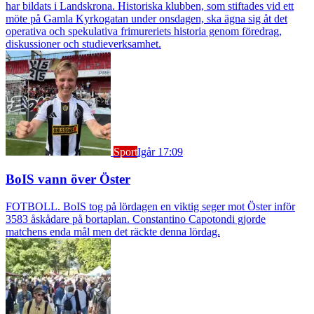
har bildats i Landskrona. Historiska klubben, som stiftades vid ett
möte på Gamla Kyrkogatan under onsdagen, ska ägna sig åt det
operativa och spekulativa frimureriets historia genom föredrag,
diskussioner och studieverksamhet.
Sport
Igår 17:09
BoIS vann över Öster
FOTBOLL. BoIS tog på lördagen en viktig seger mot Öster inför
3583 åskådare på bortaplan. Constantino Capotondi gjorde
matchens enda mål men det räckte denna lördag.