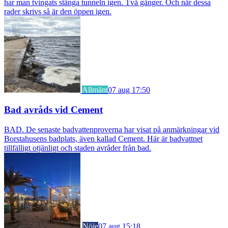
har man tvingats stänga tunneln igen. Två gånger. Och när dessa
rader skrivs så är den öppen igen.
Allmänt
07 aug 17:50
Bad avråds vid Cement
BAD. De senaste badvattenproverna har visat på anmärkningar vid
Borstahusens badplats, även kallad Cement. Här är badvattnet
tillfälligt otjänligt och staden avråder från bad.
Nöje
07 aug 15:18