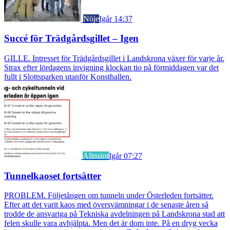
Nöje
Igår 14:37
Succé för Trädgårdsgillet – Igen
GILLE. Intresset för Trädgårdsgillet i Landskrona växer för varje år.
Strax efter lördagens invigning klockan tio på förmiddagen var det
fullt i Slottsparken utanför Konsthallen.
Allmänt
Igår 07:27
Tunnelkaoset fortsätter
PROBLEM. Följetången om tunneln under Österleden fortsätter.
Efter att det varit kaos med översvämningar i de senaste åren så
trodde de ansvariga på Tekniska avdelningen på Landskrona stad att
felen skulle vara avhjälpta. Men det är dom inte. På en dryg vecka