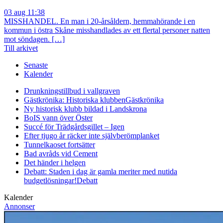
03 aug 11:38
MISSHANDEL. En man i 20-årsåldern, hemmahörande i en
kommun i östra Skåne misshandlades av ett flertal personer natten
mot söndagen. […]
Till arkivet
Senaste
Kalender
Drunkningstillbud i vallgraven
Gästkrönika: Historiska klubben
Gästkrönika
Ny historisk klubb bildad i Landskrona
BoIS vann över Öster
Succé för Trädgårdsgillet – Igen
Efter tjugo år räcker inte självberöm
planket
Tunnelkaoset fortsätter
Bad avråds vid Cement
Det händer i helgen
Debatt: Staden i dag är gamla meriter med nutida
budgetlösningar!
Debatt
Kalender
Annonser