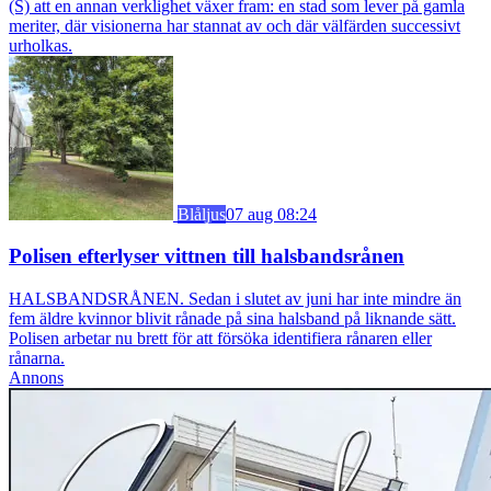
(S) att en annan verklighet växer fram: en stad som lever på gamla
meriter, där visionerna har stannat av och där välfärden successivt
urholkas.
Blåljus
07 aug 08:24
Polisen efterlyser vittnen till halsbandsrånen
HALSBANDSRÅNEN. Sedan i slutet av juni har inte mindre än
fem äldre kvinnor blivit rånade på sina halsband på liknande sätt.
Polisen arbetar nu brett för att försöka identifiera rånaren eller
rånarna.
Annons