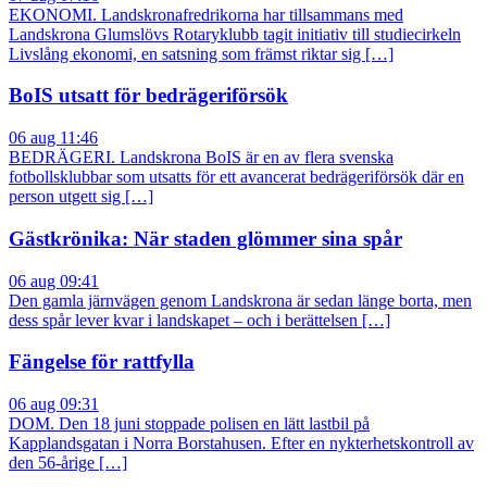
EKONOMI. Landskronafredrikorna har tillsammans med
Landskrona Glumslövs Rotaryklubb tagit initiativ till studiecirkeln
Livslång ekonomi, en satsning som främst riktar sig […]
BoIS utsatt för bedrägeriförsök
06 aug 11:46
BEDRÄGERI. Landskrona BoIS är en av flera svenska
fotbollsklubbar som utsatts för ett avancerat bedrägeriförsök där en
person utgett sig […]
Gästkrönika: När staden glömmer sina spår
06 aug 09:41
Den gamla järnvägen genom Landskrona är sedan länge borta, men
dess spår lever kvar i landskapet – och i berättelsen […]
Fängelse för rattfylla
06 aug 09:31
DOM. Den 18 juni stoppade polisen en lätt lastbil på
Kapplandsgatan i Norra Borstahusen. Efter en nykterhetskontroll av
den 56-årige […]