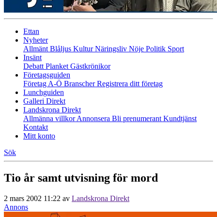
Ettan
Nyheter
Allmänt
Blåljus
Kultur
Näringsliv
Nöje
Politik
Sport
Insänt
Debatt
Planket
Gästkrönikor
Företagsguiden
Företag A-Ö
Branscher
Registrera ditt företag
Lunchguiden
Galleri Direkt
Landskrona Direkt
Allmänna villkor
Annonsera
Bli prenumerant
Kundtjänst
Kontakt
Mitt konto
Sök
Tio år samt utvisning för mord
2 mars 2002 11:22
av
Landskrona Direkt
Annons