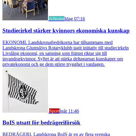
Allmänt
Idag 07:16
Studiecirkel stärker kvinnors ekonomiska kunskap
EKONOMI. Landskronafredrikorna har tillsammans med
Landskrona Glumslövs Rotaryklubb tagit initiativ till studiecirkeln
Livslång ekonomi, en satsning som främst riktar sig till
invandrarkvinnor. Syftet är att stärka deltagarnas kunskaper om
privatekonomi och ge dem större trygghet i vardagen.
Sport
Igår 11:46
BoIS utsatt för bedrägeriförsök
BEDRÄGERI. Landskrona BoIS är en av flera svenska