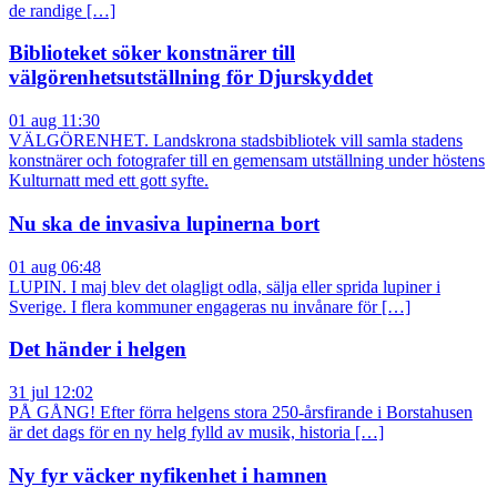
de randige […]
Biblioteket söker konstnärer till
välgörenhetsutställning för Djurskyddet
01 aug 11:30
VÄLGÖRENHET. Landskrona stadsbibliotek vill samla stadens
konstnärer och fotografer till en gemensam utställning under höstens
Kulturnatt med ett gott syfte.
Nu ska de invasiva lupinerna bort
01 aug 06:48
LUPIN. I maj blev det olagligt odla, sälja eller sprida lupiner i
Sverige. I flera kommuner engageras nu invånare för […]
Det händer i helgen
31 jul 12:02
PÅ GÅNG! Efter förra helgens stora 250-årsfirande i Borstahusen
är det dags för en ny helg fylld av musik, historia […]
Ny fyr väcker nyfikenhet i hamnen