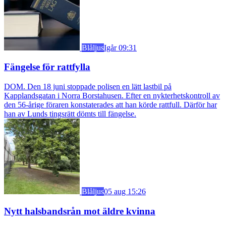
Blåljus
Igår 09:31
Fängelse för rattfylla
DOM. Den 18 juni stoppade polisen en lätt lastbil på
Kapplandsgatan i Norra Borstahusen. Efter en nykterhetskontroll av
den 56-årige föraren konstaterades att han körde rattfull. Därför har
han av Lunds tingsrätt dömts till fängelse.
Blåljus
05 aug 15:26
Nytt halsbandsrån mot äldre kvinna