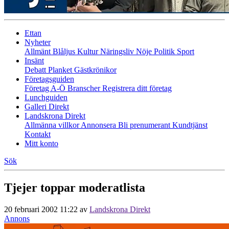
Ettan
Nyheter
Allmänt
Blåljus
Kultur
Näringsliv
Nöje
Politik
Sport
Insänt
Debatt
Planket
Gästkrönikor
Företagsguiden
Företag A-Ö
Branscher
Registrera ditt företag
Lunchguiden
Galleri Direkt
Landskrona Direkt
Allmänna villkor
Annonsera
Bli prenumerant
Kundtjänst
Kontakt
Mitt konto
Sök
Tjejer toppar moderatlista
20 februari 2002 11:22
av
Landskrona Direkt
Annons