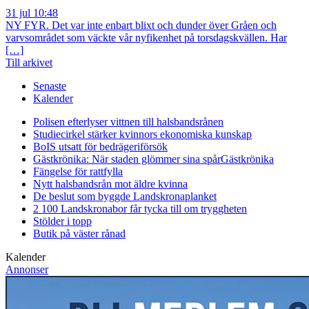
31 jul 10:48
NY FYR. Det var inte enbart blixt och dunder över Gråen och
varvsområdet som väckte vår nyfikenhet på torsdagskvällen. Har
[…]
Till arkivet
Senaste
Kalender
Polisen efterlyser vittnen till halsbandsrånen
Studiecirkel stärker kvinnors ekonomiska kunskap
BoIS utsatt för bedrägeriförsök
Gästkrönika: När staden glömmer sina spår
Gästkrönika
Fängelse för rattfylla
Nytt halsbandsrån mot äldre kvinna
De beslut som byggde Landskrona
planket
2 100 Landskronabor får tycka till om tryggheten
Stölder i topp
Butik på väster rånad
Kalender
Annonser