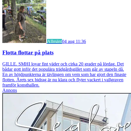
Allmänt
04 aug 11:36
Flotta flottar på plats
GILLE. SMHI lovar fint väder och cirka 20 grader på lördag. Det
bådar gott inför det populära trädgårdsgillet som går av stapeln då.
En av höjdpunkterna är tävlingen om vem som har gjort den finaste
flotten. Årets sex bidrag är nu klara och flyter vackert i vallgraven
framför konsthallen.
Annons