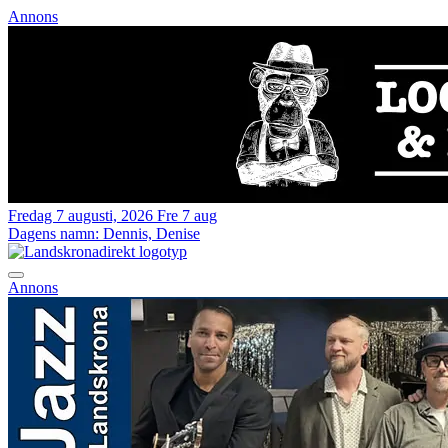
Annons
Fredag 7 augusti, 2026
Fre 7 aug
Dagens namn:
Dennis, Denise
Annons