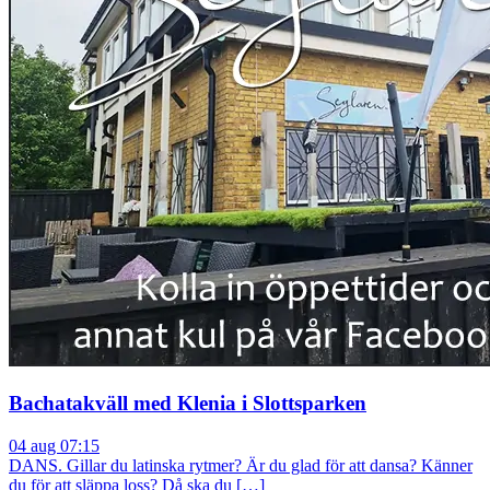
Bachatakväll med Klenia i Slottsparken
04 aug 07:15
DANS. Gillar du latinska rytmer? Är du glad för att dansa? Känner
du för att släppa loss? Då ska du […]