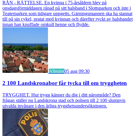
RÅN - RÄTTELSE. En kvinna i 75-årsåldern blev på
onsdagsförmiddagen rånad på sitt halsband i Slottsparken och inte i
Teaterparken som tidigare uppgetts. Gärningsmannen ska ha stannat
till på sin cykel, pratat med kvinnan och därefter ryckt av halsbandet
innan han knuffade omkull henne och flydde.
Allmänt
05 aug 09:30
2 100 Landskronabor får tycka till om tryggheten
TRYGGHET. Hur trygg känner du dig i ditt närområde? Den
frågan ställer nu Landskrona stad och polisen till 2 100 slumpvis
utvalda invånare i den årliga trygghetsundersökningen.