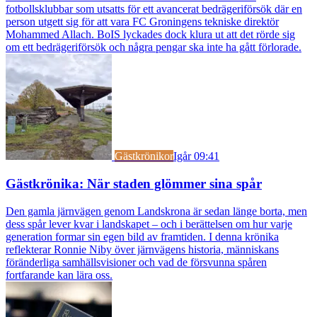
fotbollsklubbar som utsatts för ett avancerat bedrägeriförsök där en
person utgett sig för att vara FC Groningens tekniske direktör
Mohammed Allach. BoIS lyckades dock klura ut att det rörde sig
om ett bedrägeriförsök och några pengar ska inte ha gått förlorade.
Gästkrönikor
Igår 09:41
Gästkrönika: När staden glömmer sina spår
Den gamla järnvägen genom Landskrona är sedan länge borta, men
dess spår lever kvar i landskapet – och i berättelsen om hur varje
generation formar sin egen bild av framtiden. I denna krönika
reflekterar Ronnie Niby över järnvägens historia, människans
föränderliga samhällsvisioner och vad de försvunna spåren
fortfarande kan lära oss.