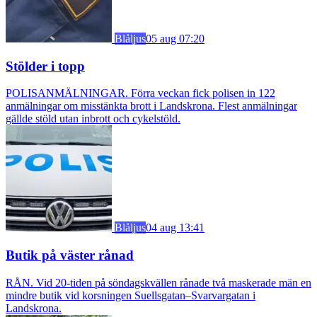
Blåljus
05 aug 07:20
Stölder i topp
POLISANMÄLNINGAR. Förra veckan fick polisen in 122
anmälningar om misstänkta brott i Landskrona. Flest anmälningar
gällde stöld utan inbrott och cykelstöld.
Blåljus
04 aug 13:41
Butik på väster rånad
RÅN. Vid 20-tiden på söndagskvällen rånade två maskerade män en
mindre butik vid korsningen Suellsgatan–Svarvargatan i
Landskrona.