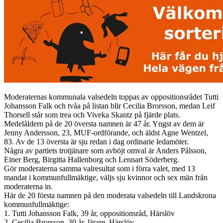
Moderaternas kommunala valsedeln toppas av oppositionsrådet Tutti
Johansson Falk och tvåa på listan blir Cecilia Brorsson, medan Leif
Thorsell står som trea och Viveka Skantz på fjärde plats.
Medelåldern på de 20 översta namnen är 47 år. Yngst av dem är
Jenny Andersson, 23, MUF-ordförande, och äldst Agne Wentzel,
83. Av de 13 översta är sju redan i dag ordinarie ledamöter.
Några av partiets trotjänare som avböjt omval är Anders Pålsson,
Einer Berg, Birgitta Hallenborg och Lennart Söderberg.
Gör moderaterna samma valresultat som i förra valet, med 13
mandat i kommunfullmäktige, väljs sju kvinnor och sex män från
moderaterna in.
Här de 20 första namnen på den moderata valsedeln till Landskrona
kommunfullmäktige:
1. Tutti Johansson Falk, 39 år, oppositionsråd, Härslöv
2. Cecilia Brorsson, 30 år, lärare, Härslöv