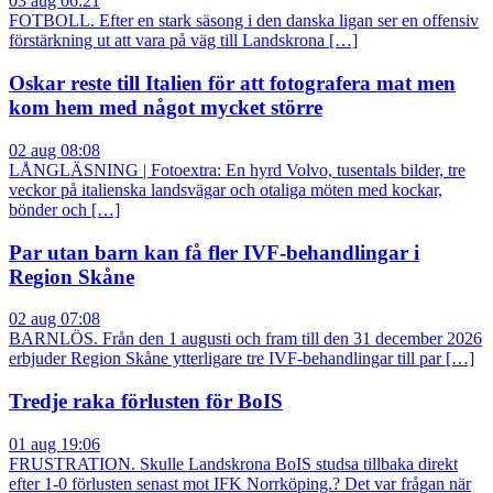
03 aug 06:21
FOTBOLL. Efter en stark säsong i den danska ligan ser en offensiv
förstärkning ut att vara på väg till Landskrona […]
Oskar reste till Italien för att fotografera mat men
kom hem med något mycket större
02 aug 08:08
LÅNGLÄSNING | Fotoextra: En hyrd Volvo, tusentals bilder, tre
veckor på italienska landsvägar och otaliga möten med kockar,
bönder och […]
Par utan barn kan få fler IVF-behandlingar i
Region Skåne
02 aug 07:08
BARNLÖS. Från den 1 augusti och fram till den 31 december 2026
erbjuder Region Skåne ytterligare tre IVF-behandlingar till par […]
Tredje raka förlusten för BoIS
01 aug 19:06
FRUSTRATION. Skulle Landskrona BoIS studsa tillbaka direkt
efter 1-0 förlusten senast mot IFK Norrköping.? Det var frågan när