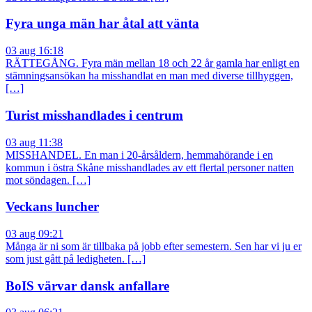
Fyra unga män har åtal att vänta
03 aug 16:18
RÄTTEGÅNG. Fyra män mellan 18 och 22 år gamla har enligt en
stämningsansökan ha misshandlat en man med diverse tillhyggen,
[…]
Turist misshandlades i centrum
03 aug 11:38
MISSHANDEL. En man i 20-årsåldern, hemmahörande i en
kommun i östra Skåne misshandlades av ett flertal personer natten
mot söndagen. […]
Veckans luncher
03 aug 09:21
Många är ni som är tillbaka på jobb efter semestern. Sen har vi ju er
som just gått på ledigheten. […]
BoIS värvar dansk anfallare