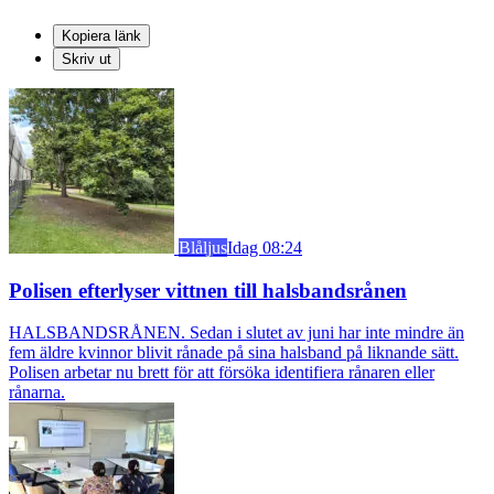
Kopiera länk
Skriv ut
Blåljus
Idag 08:24
Polisen efterlyser vittnen till halsbandsrånen
HALSBANDSRÅNEN. Sedan i slutet av juni har inte mindre än
fem äldre kvinnor blivit rånade på sina halsband på liknande sätt.
Polisen arbetar nu brett för att försöka identifiera rånaren eller
rånarna.