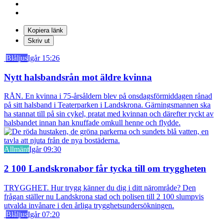
Kopiera länk
Skriv ut
Blåljus
Igår 15:26
Nytt halsbandsrån mot äldre kvinna
RÅN. En kvinna i 75-årsåldern blev på onsdagsförmiddagen rånad
på sitt halsband i Teaterparken i Landskrona. Gärningsmannen ska
ha stannat till på sin cykel, pratat med kvinnan och därefter ryckt av
halsbandet innan han knuffade omkull henne och flydde.
Allmänt
Igår 09:30
2 100 Landskronabor får tycka till om tryggheten
TRYGGHET. Hur trygg känner du dig i ditt närområde? Den
frågan ställer nu Landskrona stad och polisen till 2 100 slumpvis
utvalda invånare i den årliga trygghetsundersökningen.
Blåljus
Igår 07:20