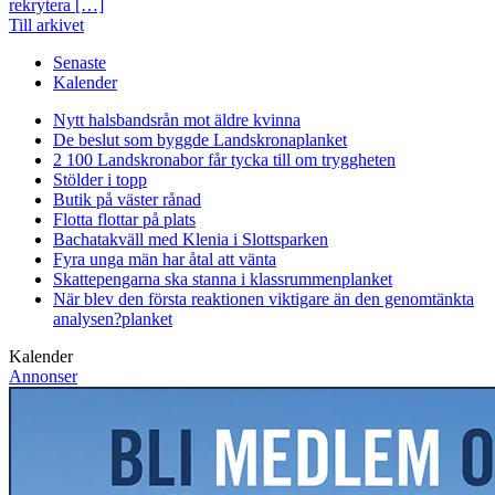
rekrytera […]
Till arkivet
Senaste
Kalender
Nytt halsbandsrån mot äldre kvinna
De beslut som byggde Landskrona
planket
2 100 Landskronabor får tycka till om tryggheten
Stölder i topp
Butik på väster rånad
Flotta flottar på plats
Bachatakväll med Klenia i Slottsparken
Fyra unga män har åtal att vänta
Skattepengarna ska stanna i klassrummen
planket
När blev den första reaktionen viktigare än den genomtänkta
analysen?
planket
Kalender
Annonser