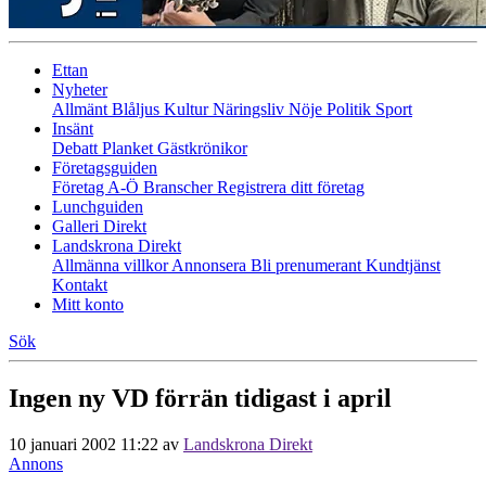
Ettan
Nyheter
Allmänt
Blåljus
Kultur
Näringsliv
Nöje
Politik
Sport
Insänt
Debatt
Planket
Gästkrönikor
Företagsguiden
Företag A-Ö
Branscher
Registrera ditt företag
Lunchguiden
Galleri Direkt
Landskrona Direkt
Allmänna villkor
Annonsera
Bli prenumerant
Kundtjänst
Kontakt
Mitt konto
Sök
Ingen ny VD förrän tidigast i april
10 januari 2002 11:22
av
Landskrona Direkt
Annons