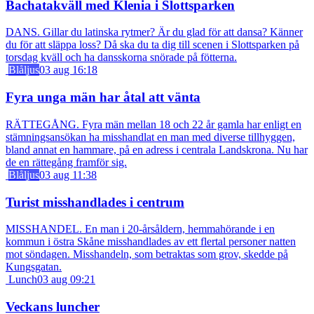
Bachatakväll med Klenia i Slottsparken
DANS. Gillar du latinska rytmer? Är du glad för att dansa? Känner
du för att släppa loss? Då ska du ta dig till scenen i Slottsparken på
torsdag kväll och ha dansskorna snörade på fötterna.
Blåljus
03 aug 16:18
Fyra unga män har åtal att vänta
RÄTTEGÅNG. Fyra män mellan 18 och 22 år gamla har enligt en
stämningsansökan ha misshandlat en man med diverse tillhyggen,
bland annat en hammare, på en adress i centrala Landskrona. Nu har
de en rättegång framför sig.
Blåljus
03 aug 11:38
Turist misshandlades i centrum
MISSHANDEL. En man i 20-årsåldern, hemmahörande i en
kommun i östra Skåne misshandlades av ett flertal personer natten
mot söndagen. Misshandeln, som betraktas som grov, skedde på
Kungsgatan.
Lunch
03 aug 09:21
Veckans luncher