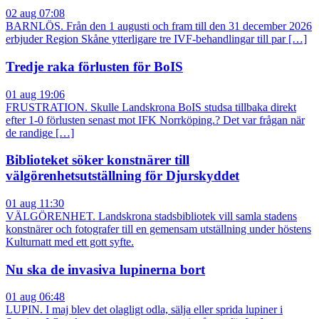
02 aug 07:08
BARNLÖS. Från den 1 augusti och fram till den 31 december 2026
erbjuder Region Skåne ytterligare tre IVF-behandlingar till par […]
Tredje raka förlusten för BoIS
01 aug 19:06
FRUSTRATION. Skulle Landskrona BoIS studsa tillbaka direkt
efter 1-0 förlusten senast mot IFK Norrköping.? Det var frågan när
de randige […]
Biblioteket söker konstnärer till
välgörenhetsutställning för Djurskyddet
01 aug 11:30
VÄLGÖRENHET. Landskrona stadsbibliotek vill samla stadens
konstnärer och fotografer till en gemensam utställning under höstens
Kulturnatt med ett gott syfte.
Nu ska de invasiva lupinerna bort
01 aug 06:48
LUPIN. I maj blev det olagligt odla, sälja eller sprida lupiner i