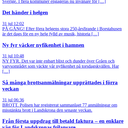
Sverige. I flera kommuner engageras nu invånare för […]
Det händer i helgen
31 jul 12:02
PÅ GÅNG! Efter förra helgens stora 250-årsfirande i Borstahusen
är det dags för en ny helg fylld av musik, historia […]
Ny fyr väcker nyfikenhet i hamnen
31 jul 10:48
NY FYR. Det var inte enbart blixt och dunder över Gråen och
varvsområdet som väckte vår nyfikenhet på torsdagskvällen. Har
[…]
Så många brottsanmälningar upprättades i förra
veckan
31 jul 06:36
BROTT. Polisen har registrerat sammanlagt 77 anmälningar om
misstänkta brott i Landskrona den senaste veckan.
Från första uppdrag till betald faktura – en enklare
väg för Landskronas frilansare