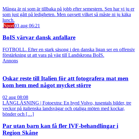
Många är ni som är tillbaka på jobb efter semestern. Sen har vi ju er
som just gått på ledigheten. Men oavsett vilket så måste ni ju käka
lunch.
Sport
03 aug 06:21
BoIS värvar dansk anfallare
FOTBOLL. Efter en stark säsong i den danska ligan ser en offensiv
förstärkning ut att vara på väg till Landskrona BoIS.
Annons
Oskar reste till Italien för att fotografera mat men
kom hem med något mycket större
02 aug 08:08
LÅNGLÄSNING | Fotoextra: En hyrd Volvo, tusentals bilder, tre
veckor på italienska landsvägar och otaliga möten med kockar,
bönder och […]
Par utan barn kan få fler IVF-behandlingar i
Region Skåne