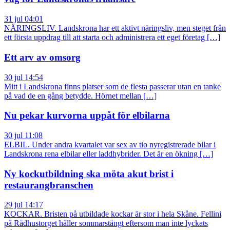
31 jul 04:01
NÄRINGSLIV. Landskrona har ett aktivt näringsliv, men steget från
ett första uppdrag till att starta och administrera ett eget företag […]
Ett arv av omsorg
30 jul 14:54
Mitt i Landskrona finns platser som de flesta passerar utan en tanke
på vad de en gång betydde. Hörnet mellan […]
Nu pekar kurvorna uppåt för elbilarna
30 jul 11:08
ELBIL. Under andra kvartalet var sex av tio nyregistrerade bilar i
Landskrona rena elbilar eller laddhybrider. Det är en ökning […]
Ny kockutbildning ska möta akut brist i
restaurangbranschen
29 jul 14:17
KOCKAR. Bristen på utbildade kockar är stor i hela Skåne. Fellini
på Rådhustorget håller sommarstängt eftersom man inte lyckats