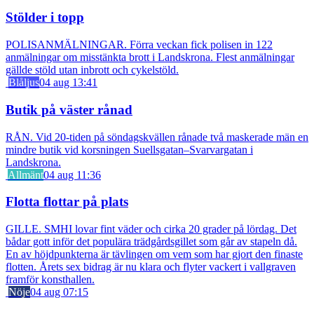
Stölder i topp
POLISANMÄLNINGAR. Förra veckan fick polisen in 122
anmälningar om misstänkta brott i Landskrona. Flest anmälningar
gällde stöld utan inbrott och cykelstöld.
Blåljus
04 aug 13:41
Butik på väster rånad
RÅN. Vid 20-tiden på söndagskvällen rånade två maskerade män en
mindre butik vid korsningen Suellsgatan–Svarvargatan i
Landskrona.
Allmänt
04 aug 11:36
Flotta flottar på plats
GILLE. SMHI lovar fint väder och cirka 20 grader på lördag. Det
bådar gott inför det populära trädgårdsgillet som går av stapeln då.
En av höjdpunkterna är tävlingen om vem som har gjort den finaste
flotten. Årets sex bidrag är nu klara och flyter vackert i vallgraven
framför konsthallen.
Nöje
04 aug 07:15