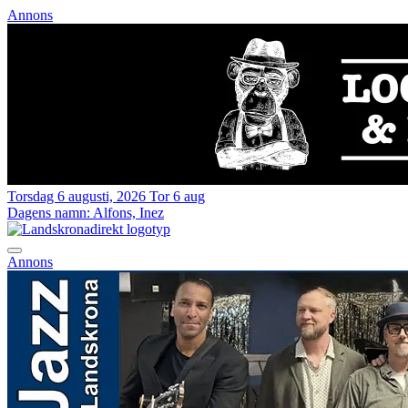
Annons
Torsdag 6 augusti, 2026
Tor 6 aug
Dagens namn:
Alfons, Inez
Annons