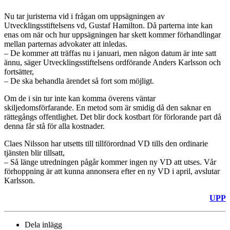
Nu tar juristerna vid i frågan om uppsägningen av
Utvecklingsstiftelsens vd, Gustaf Hamilton. Då parterna inte kan
enas om när och hur uppsägningen har skett kommer förhandlingar
mellan parternas advokater att inledas.
– De kommer att träffas nu i januari, men någon datum är inte satt
ännu, säger Utvecklingsstiftelsens ordförande Anders Karlsson och
fortsätter,
– De ska behandla ärendet så fort som möjligt.
Om de i sin tur inte kan komma överens väntar
skiljedomsförfarande. En metod som är smidig då den saknar en
rättegångs offentlighet. Det blir dock kostbart för förlorande part då
denna får stå för alla kostnader.
Claes Nilsson har utsetts till tillförordnad VD tills den ordinarie
tjänsten blir tillsatt,
– Så länge utredningen pågår kommer ingen ny VD att utses. Vår
förhoppning är att kunna annonsera efter en ny VD i april, avslutar
Karlsson.
UPP
Dela inlägg