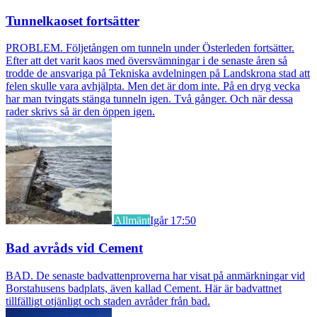
Tunnelkaoset fortsätter
PROBLEM. Följetången om tunneln under Österleden fortsätter.
Efter att det varit kaos med översvämningar i de senaste åren så
trodde de ansvariga på Tekniska avdelningen på Landskrona stad att
felen skulle vara avhjälpta. Men det är dom inte. På en dryg vecka
har man tvingats stänga tunneln igen. Två gånger. Och när dessa
rader skrivs så är den öppen igen.
Allmänt
Igår 17:50
Bad avråds vid Cement
BAD. De senaste badvattenproverna har visat på anmärkningar vid
Borstahusens badplats, även kallad Cement. Här är badvattnet
tillfälligt otjänligt och staden avråder från bad.