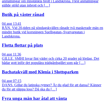
anmälningar om misstänkta brott i Landskrona. Flest anmälningar
gällde stöld utan inbrott och […]
Butik på väster rånad
04 aug 13:41
RÅN. Vid 20-tiden på söndagskvällen rånade två maskerade män en
mindre butik vid korsningen Suellsgatan–Svarvargatan i
Landskrona.
Flotta flottar på plats
04 aug 11:36
GILLE. SMHI lovar fint väder och cirka 20 grader på lördag. Det
bådar gott inför det populära trädgårdsgillet som går […]
Bachatakväll med Klenia i Slottsparken
04 aug 07:15
DANS. Gillar du latinska rytmer? Är du glad för att dansa? Känner
du för att släppa loss? Då ska du […]
Fyra unga män har åtal att vänta