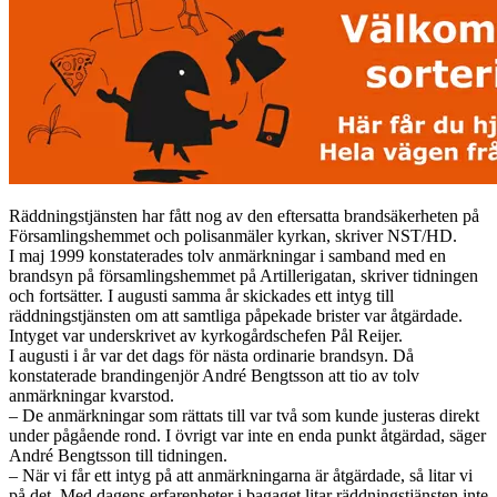
Räddningstjänsten har fått nog av den eftersatta brandsäkerheten på
Församlingshemmet och polisanmäler kyrkan, skriver NST/HD.
I maj 1999 konstaterades tolv anmärkningar i samband med en
brandsyn på församlingshemmet på Artillerigatan, skriver tidningen
och fortsätter. I augusti samma år skickades ett intyg till
räddningstjänsten om att samtliga påpekade brister var åtgärdade.
Intyget var underskrivet av kyrkogårdschefen Pål Reijer.
I augusti i år var det dags för nästa ordinarie brandsyn. Då
konstaterade brandingenjör André Bengtsson att tio av tolv
anmärkningar kvarstod.
– De anmärkningar som rättats till var två som kunde justeras direkt
under pågående rond. I övrigt var inte en enda punkt åtgärdad, säger
André Bengtsson till tidningen.
– När vi får ett intyg på att anmärkningarna är åtgärdade, så litar vi
på det. Med dagens erfarenheter i bagaget litar räddningstjänsten inte