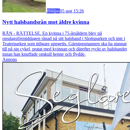
Blåljus
05 aug 15:26
Nytt halsbandsrån mot äldre kvinna
RÅN - RÄTTELSE. En kvinna i 75-årsåldern blev på
onsdagsförmiddagen rånad på sitt halsband i Slottsparken och inte i
Teaterparken som tidigare uppgetts. Gärningsmannen ska ha stannat
till på sin cykel, pratat med kvinnan och därefter ryckt av halsbandet
innan han knuffade omkull henne och flydde.
Annons