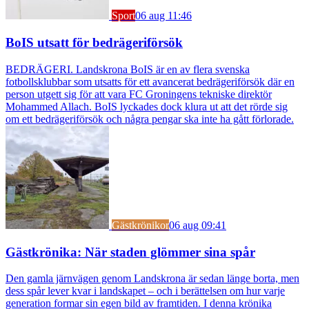
Sport
06 aug 11:46
BoIS utsatt för bedrägeriförsök
BEDRÄGERI. Landskrona BoIS är en av flera svenska
fotbollsklubbar som utsatts för ett avancerat bedrägeriförsök där en
person utgett sig för att vara FC Groningens tekniske direktör
Mohammed Allach. BoIS lyckades dock klura ut att det rörde sig
om ett bedrägeriförsök och några pengar ska inte ha gått förlorade.
Gästkrönikor
06 aug 09:41
Gästkrönika: När staden glömmer sina spår
Den gamla järnvägen genom Landskrona är sedan länge borta, men
dess spår lever kvar i landskapet – och i berättelsen om hur varje
generation formar sin egen bild av framtiden. I denna krönika