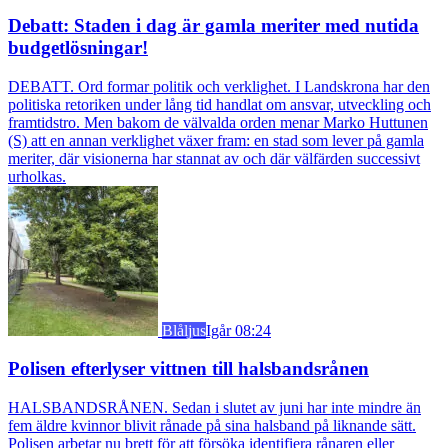
Debatt: Staden i dag är gamla meriter med nutida
budgetlösningar!
DEBATT. Ord formar politik och verklighet. I Landskrona har den
politiska retoriken under lång tid handlat om ansvar, utveckling och
framtidstro. Men bakom de välvalda orden menar Marko Huttunen
(S) att en annan verklighet växer fram: en stad som lever på gamla
meriter, där visionerna har stannat av och där välfärden successivt
urholkas.
Blåljus
Igår 08:24
Polisen efterlyser vittnen till halsbandsrånen
HALSBANDSRÅNEN. Sedan i slutet av juni har inte mindre än
fem äldre kvinnor blivit rånade på sina halsband på liknande sätt.
Polisen arbetar nu brett för att försöka identifiera rånaren eller