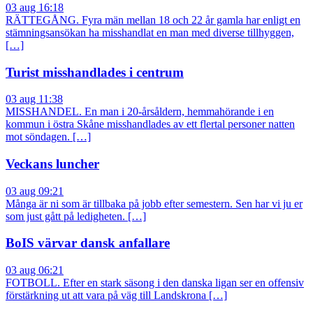
03 aug 16:18
RÄTTEGÅNG. Fyra män mellan 18 och 22 år gamla har enligt en
stämningsansökan ha misshandlat en man med diverse tillhyggen,
[…]
Turist misshandlades i centrum
03 aug 11:38
MISSHANDEL. En man i 20-årsåldern, hemmahörande i en
kommun i östra Skåne misshandlades av ett flertal personer natten
mot söndagen. […]
Veckans luncher
03 aug 09:21
Många är ni som är tillbaka på jobb efter semestern. Sen har vi ju er
som just gått på ledigheten. […]
BoIS värvar dansk anfallare
03 aug 06:21
FOTBOLL. Efter en stark säsong i den danska ligan ser en offensiv
förstärkning ut att vara på väg till Landskrona […]