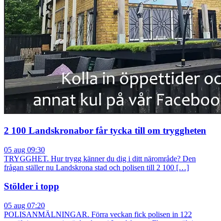
2 100 Landskronabor får tycka till om tryggheten
05 aug 09:30
TRYGGHET. Hur trygg känner du dig i ditt närområde? Den
frågan ställer nu Landskrona stad och polisen till 2 100 […]
Stölder i topp
05 aug 07:20
POLISANMÄLNINGAR. Förra veckan fick polisen in 122