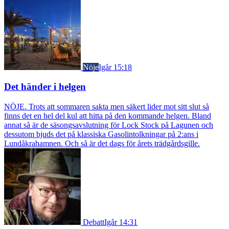
Nöje
Igår 15:18
Det händer i helgen
NÖJE. Trots att sommaren sakta men säkert lider mot sitt slut så
finns det en hel del kul att hitta på den kommande helgen. Bland
annat så är de säsongsavslutning för Lock Stock på Lagunen och
dessutom bjuds det på klassiska Gasolintolkningar på 2:ans i
Lundåkrahamnen. Och så är det dags för årets trädgårdsgille.
Debatt
Igår 14:31