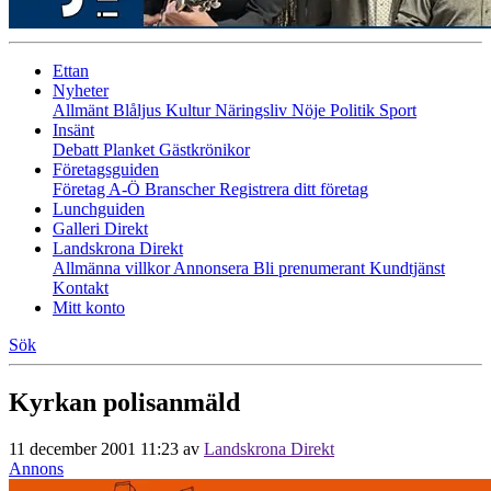
Ettan
Nyheter
Allmänt
Blåljus
Kultur
Näringsliv
Nöje
Politik
Sport
Insänt
Debatt
Planket
Gästkrönikor
Företagsguiden
Företag A-Ö
Branscher
Registrera ditt företag
Lunchguiden
Galleri Direkt
Landskrona Direkt
Allmänna villkor
Annonsera
Bli prenumerant
Kundtjänst
Kontakt
Mitt konto
Sök
Kyrkan polisanmäld
11 december 2001 11:23
av
Landskrona Direkt
Annons