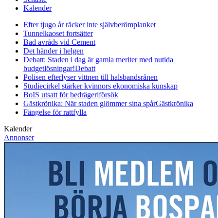
Kalender
Efter tjugo år räcker inte självberöm
planket
Tunnelkaoset fortsätter
Bad avråds vid Cement
Det händer i helgen
Debatt: Staden i dag är gamla meriter med nutida
budgetlösningar!
Debatt
Polisen efterlyser vittnen till halsbandsrånen
Studiecirkel stärker kvinnors ekonomiska kunskap
BoIS utsatt för bedrägeriförsök
Gästkrönika: När staden glömmer sina spår
Gästkrönika
Fängelse för rattfylla
Kalender
Annonser