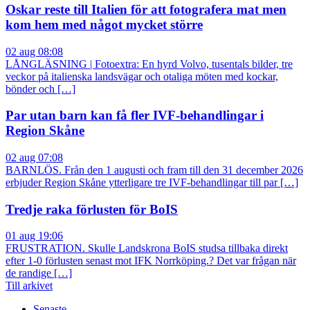
Oskar reste till Italien för att fotografera mat men
kom hem med något mycket större
02 aug 08:08
LÅNGLÄSNING | Fotoextra: En hyrd Volvo, tusentals bilder, tre
veckor på italienska landsvägar och otaliga möten med kockar,
bönder och […]
Par utan barn kan få fler IVF-behandlingar i
Region Skåne
02 aug 07:08
BARNLÖS. Från den 1 augusti och fram till den 31 december 2026
erbjuder Region Skåne ytterligare tre IVF-behandlingar till par […]
Tredje raka förlusten för BoIS
01 aug 19:06
FRUSTRATION. Skulle Landskrona BoIS studsa tillbaka direkt
efter 1-0 förlusten senast mot IFK Norrköping.? Det var frågan när
de randige […]
Till arkivet
Senaste