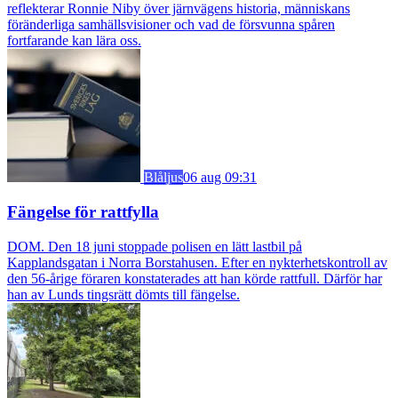
reflekterar Ronnie Niby över järnvägens historia, människans
föränderliga samhällsvisioner och vad de försvunna spåren
fortfarande kan lära oss.
Blåljus
06 aug 09:31
Fängelse för rattfylla
DOM. Den 18 juni stoppade polisen en lätt lastbil på
Kapplandsgatan i Norra Borstahusen. Efter en nykterhetskontroll av
den 56-årige föraren konstaterades att han körde rattfull. Därför har
han av Lunds tingsrätt dömts till fängelse.