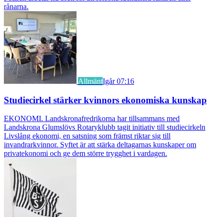
rånarna.
Allmänt
Igår 07:16
Studiecirkel stärker kvinnors ekonomiska kunskap
EKONOMI. Landskronafredrikorna har tillsammans med
Landskrona Glumslövs Rotaryklubb tagit initiativ till studiecirkeln
Livslång ekonomi, en satsning som främst riktar sig till
invandrarkvinnor. Syftet är att stärka deltagarnas kunskaper om
privatekonomi och ge dem större trygghet i vardagen.