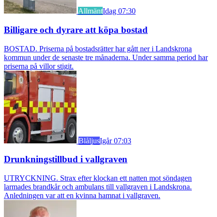
Allmänt
Idag 07:30
Billigare och dyrare att köpa bostad
BOSTAD. Priserna på bostadsrätter har gått ner i Landskrona
kommun under de senaste tre månaderna. Under samma period har
priserna på villor stigit.
Blåljus
Igår 07:03
Drunkningstillbud i vallgraven
UTRYCKNING. Strax efter klockan ett natten mot söndagen
larmades brandkår och ambulans till vallgraven i Landskrona.
Anledningen var att en kvinna hamnat i vallgraven.