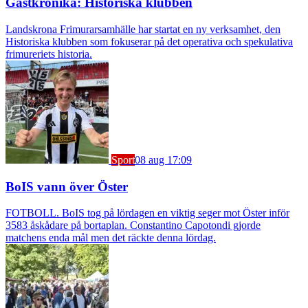
Gästkrönika: Historiska klubben
Landskrona Frimurarsamhälle har startat en ny verksamhet, den
Historiska klubben som fokuserar på det operativa och spekulativa
frimureriets historia.
Sport
08 aug 17:09
BoIS vann över Öster
FOTBOLL. BoIS tog på lördagen en viktig seger mot Öster inför
3583 åskådare på bortaplan. Constantino Capotondi gjorde
matchens enda mål men det räckte denna lördag.