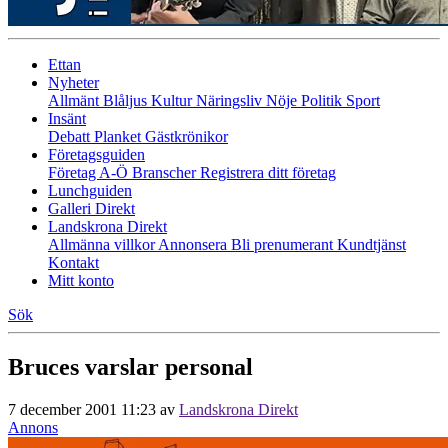
Ettan
Nyheter
Allmänt
Blåljus
Kultur
Näringsliv
Nöje
Politik
Sport
Insänt
Debatt
Planket
Gästkrönikor
Företagsguiden
Företag A-Ö
Branscher
Registrera ditt företag
Lunchguiden
Galleri Direkt
Landskrona Direkt
Allmänna villkor
Annonsera
Bli prenumerant
Kundtjänst
Kontakt
Mitt konto
Sök
Bruces varslar personal
7 december 2001 11:23
av
Landskrona Direkt
Annons