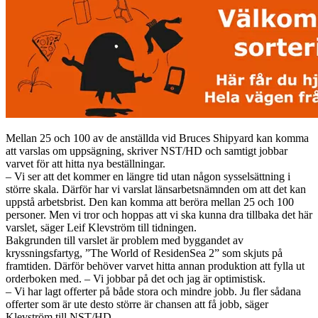
Mellan 25 och 100 av de anställda vid Bruces Shipyard kan komma
att varslas om uppsägning, skriver NST/HD och samtigt jobbar
varvet för att hitta nya beställningar.
– Vi ser att det kommer en längre tid utan någon sysselsättning i
större skala. Därför har vi varslat länsarbetsnämnden om att det kan
uppstå arbetsbrist. Den kan komma att beröra mellan 25 och 100
personer. Men vi tror och hoppas att vi ska kunna dra tillbaka det här
varslet, säger Leif Klevström till tidningen.
Bakgrunden till varslet är problem med byggandet av
kryssningsfartyg, ”The World of ResidenSea 2” som skjuts på
framtiden. Därför behöver varvet hitta annan produktion att fylla ut
orderboken med. – Vi jobbar på det och jag är optimistisk.
– Vi har lagt offerter på både stora och mindre jobb. Ju fler sådana
offerter som är ute desto större är chansen att få jobb, säger
Klevström till NST/HD.