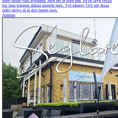
felen skulle vara avhjälpta. Men det är dom inte. På en dryg vecka
har man tvingats stänga tunneln igen. Två gånger. Och när dessa
rader skrivs så är den öppen igen.
Annons