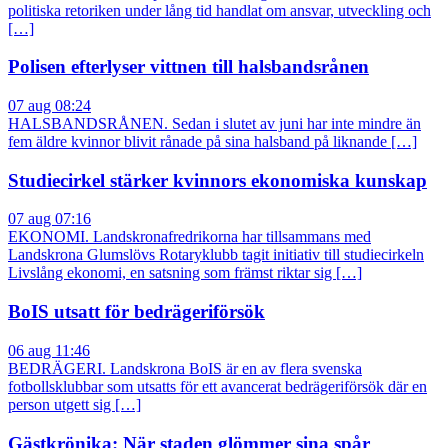
politiska retoriken under lång tid handlat om ansvar, utveckling och
[…]
Polisen efterlyser vittnen till halsbandsrånen
07 aug 08:24
HALSBANDSRÅNEN. Sedan i slutet av juni har inte mindre än
fem äldre kvinnor blivit rånade på sina halsband på liknande […]
Studiecirkel stärker kvinnors ekonomiska kunskap
07 aug 07:16
EKONOMI. Landskronafredrikorna har tillsammans med
Landskrona Glumslövs Rotaryklubb tagit initiativ till studiecirkeln
Livslång ekonomi, en satsning som främst riktar sig […]
BoIS utsatt för bedrägeriförsök
06 aug 11:46
BEDRÄGERI. Landskrona BoIS är en av flera svenska
fotbollsklubbar som utsatts för ett avancerat bedrägeriförsök där en
person utgett sig […]
Gästkrönika: När staden glömmer sina spår