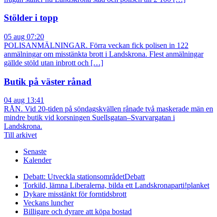
Stölder i topp
05 aug 07:20
POLISANMÄLNINGAR. Förra veckan fick polisen in 122
anmälningar om misstänkta brott i Landskrona. Flest anmälningar
gällde stöld utan inbrott och […]
Butik på väster rånad
04 aug 13:41
RÅN. Vid 20-tiden på söndagskvällen rånade två maskerade män en
mindre butik vid korsningen Suellsgatan–Svarvargatan i
Landskrona.
Till arkivet
Senaste
Kalender
Debatt: Utveckla stationsområdet
Debatt
Torkild, lämna Liberalerna, bilda ett Landskronaparti!
planket
Dykare misstänkt för forntidsbrott
Veckans luncher
Billigare och dyrare att köpa bostad