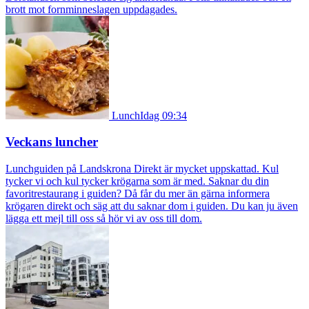
brott mot fornminneslagen uppdagades.
Lunch
Idag 09:34
Veckans luncher
Lunchguiden på Landskrona Direkt är mycket uppskattad. Kul
tycker vi och kul tycker krögarna som är med. Saknar du din
favoritrestaurang i guiden? Då får du mer än gärna informera
krögaren direkt och säg att du saknar dom i guiden. Du kan ju även
lägga ett mejl till oss så hör vi av oss till dom.