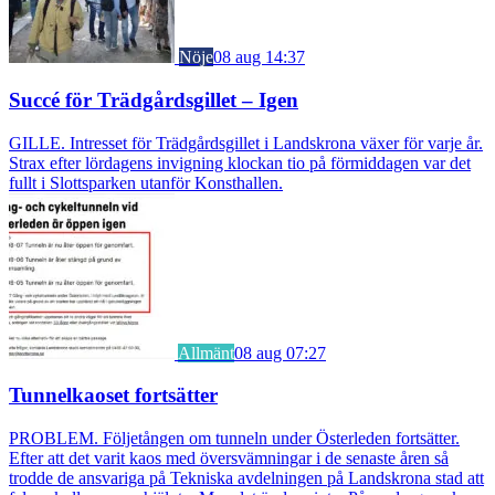
Nöje
08 aug 14:37
Succé för Trädgårdsgillet – Igen
GILLE. Intresset för Trädgårdsgillet i Landskrona växer för varje år.
Strax efter lördagens invigning klockan tio på förmiddagen var det
fullt i Slottsparken utanför Konsthallen.
Allmänt
08 aug 07:27
Tunnelkaoset fortsätter
PROBLEM. Följetången om tunneln under Österleden fortsätter.
Efter att det varit kaos med översvämningar i de senaste åren så
trodde de ansvariga på Tekniska avdelningen på Landskrona stad att