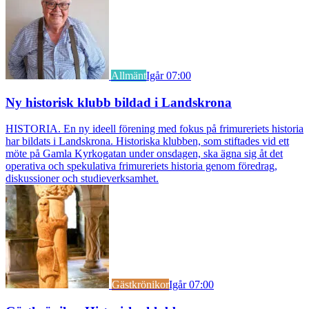
Allmänt
Igår 07:00
Ny historisk klubb bildad i Landskrona
HISTORIA. En ny ideell förening med fokus på frimureriets historia
har bildats i Landskrona. Historiska klubben, som stiftades vid ett
möte på Gamla Kyrkogatan under onsdagen, ska ägna sig åt det
operativa och spekulativa frimureriets historia genom föredrag,
diskussioner och studieverksamhet.
Gästkrönikor
Igår 07:00