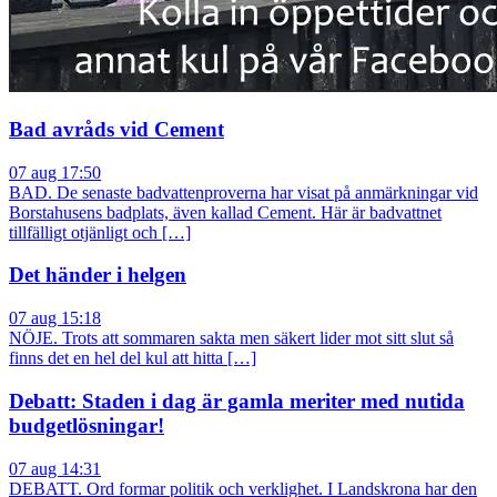
Bad avråds vid Cement
07 aug 17:50
BAD. De senaste badvattenproverna har visat på anmärkningar vid
Borstahusens badplats, även kallad Cement. Här är badvattnet
tillfälligt otjänligt och […]
Det händer i helgen
07 aug 15:18
NÖJE. Trots att sommaren sakta men säkert lider mot sitt slut så
finns det en hel del kul att hitta […]
Debatt: Staden i dag är gamla meriter med nutida
budgetlösningar!
07 aug 14:31
DEBATT. Ord formar politik och verklighet. I Landskrona har den