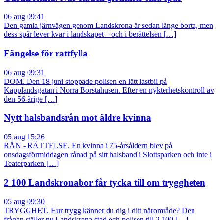
06 aug 09:41
Den gamla järnvägen genom Landskrona är sedan länge borta, men
dess spår lever kvar i landskapet – och i berättelsen […]
Fängelse för rattfylla
06 aug 09:31
DOM. Den 18 juni stoppade polisen en lätt lastbil på
Kapplandsgatan i Norra Borstahusen. Efter en nykterhetskontroll av
den 56-årige […]
Nytt halsbandsrån mot äldre kvinna
05 aug 15:26
RÅN - RÄTTELSE. En kvinna i 75-årsåldern blev på
onsdagsförmiddagen rånad på sitt halsband i Slottsparken och inte i
Teaterparken […]
2 100 Landskronabor får tycka till om tryggheten
05 aug 09:30
TRYGGHET. Hur trygg känner du dig i ditt närområde? Den
frågan ställer nu Landskrona stad och polisen till 2 100 […]