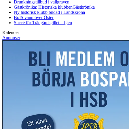
Drunkningstillbud i vallgraven
Gästkrönika: Historiska klubben
Gästkrönika
Ny historisk klubb bildad i Landskrona
BoIS vann över Öster
Succé för Trädgårdsgillet – Igen
Kalender
Annonser