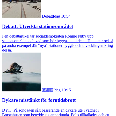
Debatt
Idag 10:54
Debatt: Utveckla stationsområdet
I en debattartikel tar socialdemokraten Ronnie Niby upp
stationsområdet och vad som bör byggas intill detta. Han tittar också
på andra exempel där "nya" stationer byggts och utvecklingen kring
dessa.
Blåljus
Idag 10:15
Dykare misstänkt för forntidsbrott
DYK. På söndagen såg passerande en dykare ute i vattnet i
Borstahusen som betedde sig annorlunda. Polis tillkallades och ett