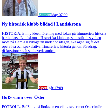
Allmänt
Idag 07:00
Ny historisk klubb bildad i Landskrona
HISTORIA. En ny ideell förening med fokus på frimureriets historia
har bildats i Landskrona. Historiska klubben, som stiftades vid ett
möte på Gamla Kyrkogatan under onsdagen, ska ägna sig åt det
operativa och spekulativa frimureriets historia genom föredrag,
diskussioner och studieverksamhet.
Sport
Igår 17:09
BoIS vann över Öster
FOTBOLL. BoIS tog på lördagen en viktig seger mot Öster inför