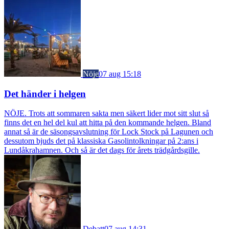
Nöje
07 aug 15:18
Det händer i helgen
NÖJE. Trots att sommaren sakta men säkert lider mot sitt slut så
finns det en hel del kul att hitta på den kommande helgen. Bland
annat så är de säsongsavslutning för Lock Stock på Lagunen och
dessutom bjuds det på klassiska Gasolintolkningar på 2:ans i
Lundåkrahamnen. Och så är det dags för årets trädgårdsgille.
Debatt
07 aug 14:31