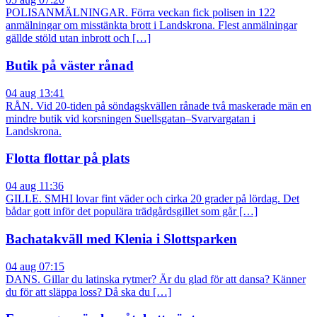
POLISANMÄLNINGAR. Förra veckan fick polisen in 122
anmälningar om misstänkta brott i Landskrona. Flest anmälningar
gällde stöld utan inbrott och […]
Butik på väster rånad
04 aug 13:41
RÅN. Vid 20-tiden på söndagskvällen rånade två maskerade män en
mindre butik vid korsningen Suellsgatan–Svarvargatan i
Landskrona.
Flotta flottar på plats
04 aug 11:36
GILLE. SMHI lovar fint väder och cirka 20 grader på lördag. Det
bådar gott inför det populära trädgårdsgillet som går […]
Bachatakväll med Klenia i Slottsparken
04 aug 07:15
DANS. Gillar du latinska rytmer? Är du glad för att dansa? Känner
du för att släppa loss? Då ska du […]