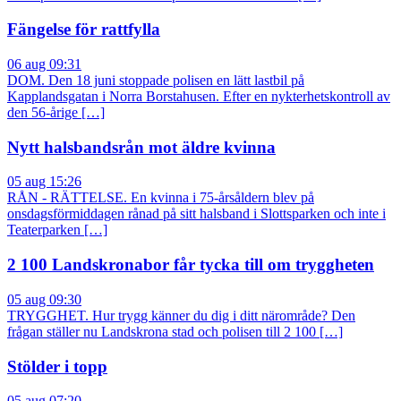
Fängelse för rattfylla
06 aug 09:31
DOM. Den 18 juni stoppade polisen en lätt lastbil på
Kapplandsgatan i Norra Borstahusen. Efter en nykterhetskontroll av
den 56-årige […]
Nytt halsbandsrån mot äldre kvinna
05 aug 15:26
RÅN - RÄTTELSE. En kvinna i 75-årsåldern blev på
onsdagsförmiddagen rånad på sitt halsband i Slottsparken och inte i
Teaterparken […]
2 100 Landskronabor får tycka till om tryggheten
05 aug 09:30
TRYGGHET. Hur trygg känner du dig i ditt närområde? Den
frågan ställer nu Landskrona stad och polisen till 2 100 […]
Stölder i topp
05 aug 07:20