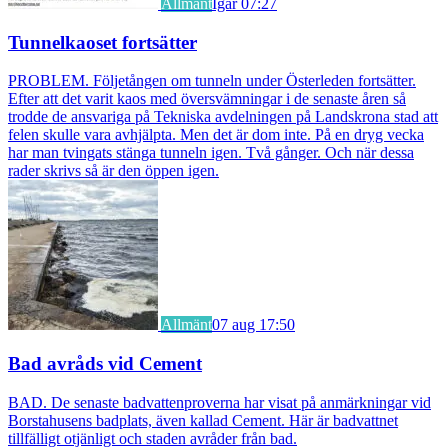
Allmänt
Igår 07:27
Tunnelkaoset fortsätter
PROBLEM. Följetången om tunneln under Österleden fortsätter.
Efter att det varit kaos med översvämningar i de senaste åren så
trodde de ansvariga på Tekniska avdelningen på Landskrona stad att
felen skulle vara avhjälpta. Men det är dom inte. På en dryg vecka
har man tvingats stänga tunneln igen. Två gånger. Och när dessa
rader skrivs så är den öppen igen.
Allmänt
07 aug 17:50
Bad avråds vid Cement
BAD. De senaste badvattenproverna har visat på anmärkningar vid
Borstahusens badplats, även kallad Cement. Här är badvattnet
tillfälligt otjänligt och staden avråder från bad.