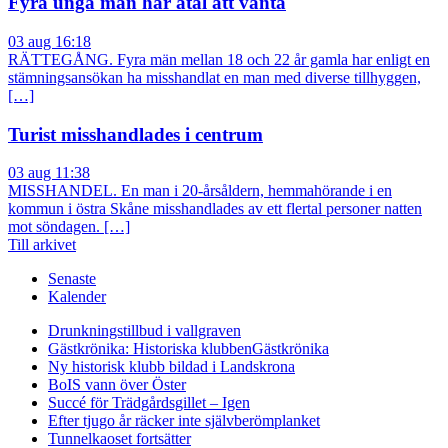
Fyra unga män har åtal att vänta
03 aug 16:18
RÄTTEGÅNG. Fyra män mellan 18 och 22 år gamla har enligt en
stämningsansökan ha misshandlat en man med diverse tillhyggen,
[…]
Turist misshandlades i centrum
03 aug 11:38
MISSHANDEL. En man i 20-årsåldern, hemmahörande i en
kommun i östra Skåne misshandlades av ett flertal personer natten
mot söndagen. […]
Till arkivet
Senaste
Kalender
Drunkningstillbud i vallgraven
Gästkrönika: Historiska klubben
Gästkrönika
Ny historisk klubb bildad i Landskrona
BoIS vann över Öster
Succé för Trädgårdsgillet – Igen
Efter tjugo år räcker inte självberöm
planket
Tunnelkaoset fortsätter