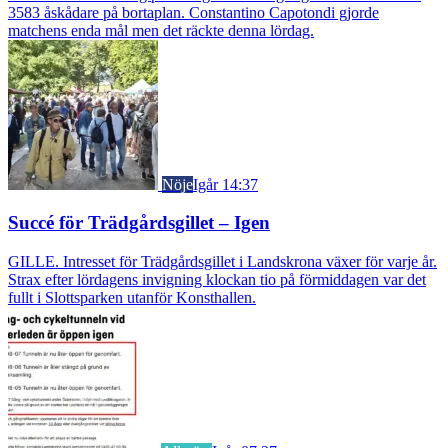
3583 åskådare på bortaplan. Constantino Capotondi gjorde
matchens enda mål men det räckte denna lördag.
Nöje
Igår 14:37
Succé för Trädgårdsgillet – Igen
GILLE. Intresset för Trädgårdsgillet i Landskrona växer för varje år.
Strax efter lördagens invigning klockan tio på förmiddagen var det
fullt i Slottsparken utanför Konsthallen.