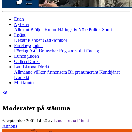
Ettan
Nyheter
Allmänt
Blåljus
Kultur
Näringsliv
Nöje
Politik
Sport
Insänt
Debatt
Planket
Gästkrönikor
Företagsguiden
Företag A-Ö
Branscher
Registrera ditt företag
Lunchguiden
Galleri Direkt
Landskrona Direkt
Allmänna villkor
Annonsera
Bli prenumerant
Kundtjänst
Kontakt
Mitt konto
Sök
Moderater på stämma
6 september 2001 14:30
av
Landskrona Direkt
Annons