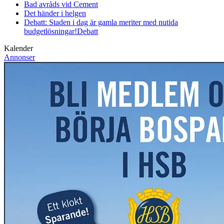
Bad avråds vid Cement
Det händer i helgen
Debatt: Staden i dag är gamla meriter med nutida
budgetlösningar!
Debatt
Kalender
Annonser