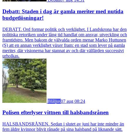
Debatt: Staden i dag är gamla meriter med nutida
budgetlösningar!
DEBATT. Ord formar politik och verklighet. I Landskrona har den
politiska retoriken under lång tid handlat om ansvar, utveckling och
framtidstro. Men bakom de välvalda orden menar Marko Huttunen
(S) att en annan verklighet växer fram: en stad som lever på gamla
meriter, där visionerna har stannat av och där välfärden successivt
urholkas.
Blåljus
07 aug 08:24
Polisen efterlyser vittnen till halsbandsrånen
HALSBANDSRÅNEN. Sedan i slutet av juni har inte mindre än
fem äldre kvinnor blivit rånade på sina halsband på liknande sätt.