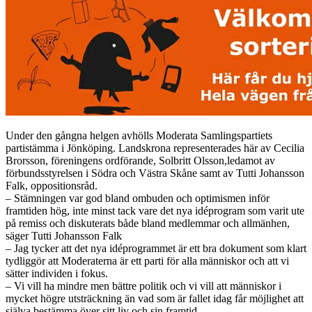
Under den gångna helgen avhölls Moderata Samlingspartiets
partistämma i Jönköping. Landskrona representerades här av Cecilia
Brorsson, föreningens ordförande, Solbritt Olsson,ledamot av
förbundsstyrelsen i Södra och Västra Skåne samt av Tutti Johansson
Falk, oppositionsråd.
– Stämningen var god bland ombuden och optimismen inför
framtiden hög, inte minst tack vare det nya idéprogram som varit ute
på remiss och diskuterats både bland medlemmar och allmänhen,
säger Tutti Johansson Falk
– Jag tycker att det nya idéprogrammet är ett bra dokument som klart
tydliggör att Moderaterna är ett parti för alla människor och att vi
sätter individen i fokus.
– Vi vill ha mindre men bättre politik och vi vill att människor i
mycket högre utsträckning än vad som är fallet idag får möjlighet att
själva bestämma över sitt liv och sin framtid.