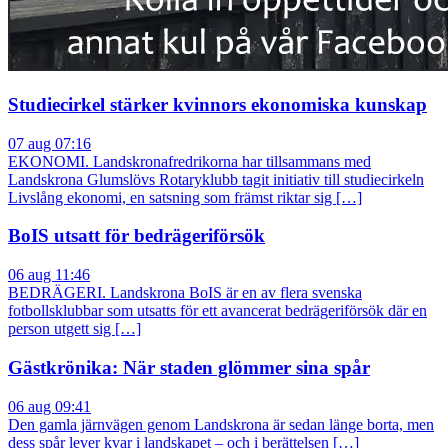
Studiecirkel stärker kvinnors ekonomiska kunskap
07 aug 07:16
EKONOMI. Landskronafredrikorna har tillsammans med
Landskrona Glumslövs Rotaryklubb tagit initiativ till studiecirkeln
Livslång ekonomi, en satsning som främst riktar sig […]
BoIS utsatt för bedrägeriförsök
06 aug 11:46
BEDRÄGERI. Landskrona BoIS är en av flera svenska
fotbollsklubbar som utsatts för ett avancerat bedrägeriförsök där en
person utgett sig […]
Gästkrönika: När staden glömmer sina spår
06 aug 09:41
Den gamla järnvägen genom Landskrona är sedan länge borta, men
dess spår lever kvar i landskapet – och i berättelsen […]