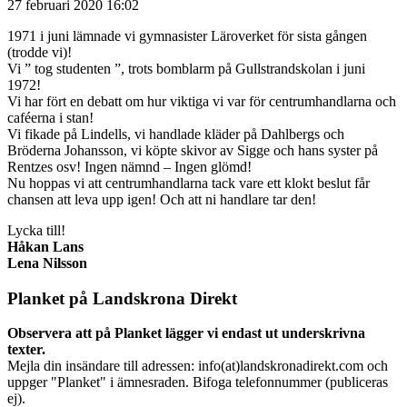
27 februari 2020 16:02
1971 i juni lämnade vi gymnasister Läroverket för sista gången
(trodde vi)!
Vi ” tog studenten ”, trots bomblarm på Gullstrandskolan i juni
1972!
Vi har fört en debatt om hur viktiga vi var för centrumhandlarna och
caféerna i stan!
Vi fikade på Lindells, vi handlade kläder på Dahlbergs och
Bröderna Johansson, vi köpte skivor av Sigge och hans syster på
Rentzes osv! Ingen nämnd – Ingen glömd!
Nu hoppas vi att centrumhandlarna tack vare ett klokt beslut får
chansen att leva upp igen! Och att ni handlare tar den!
Lycka till!
Håkan Lans
Lena Nilsson
Planket på Landskrona Direkt
Observera att på Planket lägger vi endast ut underskrivna
texter.
Mejla din insändare till adressen: info(at)landskronadirekt.com och
uppger "Planket" i ämnesraden. Bifoga telefonnummer (publiceras
ej).