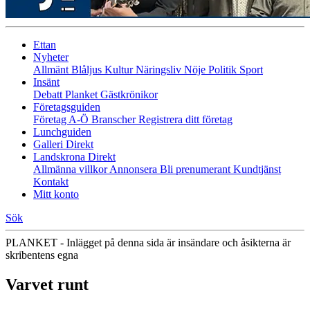
Ettan
Nyheter
Allmänt
Blåljus
Kultur
Näringsliv
Nöje
Politik
Sport
Insänt
Debatt
Planket
Gästkrönikor
Företagsguiden
Företag A-Ö
Branscher
Registrera ditt företag
Lunchguiden
Galleri Direkt
Landskrona Direkt
Allmänna villkor
Annonsera
Bli prenumerant
Kundtjänst
Kontakt
Mitt konto
Sök
PLANKET - Inlägget på denna sida är insändare och åsikterna är
skribentens egna
Varvet runt