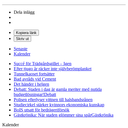
Dela inlägg
Kopiera länk
Skriv ut
Senaste
Kalender
Succé för Trädgårdsgillet – Igen
Efter tjugo år räcker inte självberöm
planket
Tunnelkaoset fortsätter
Bad avråds vid Cement
Det händer i helgen
Debatt: Staden i dag är gamla meriter med nutida
budgetlösningar!
Debatt
Polisen efterlyser vittnen till halsbandsrånen
Studiecirkel stärker kvinnors ekonomiska kunskap
BoIS utsatt för bedrägeriförsök
Gästkrönika: När staden glömmer sina spår
Gästkrönika
Kalender