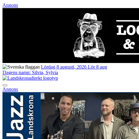
Annons
Lördag 8 augusti, 2026
Lör 8 aug
Dagens namn:
Silvia, Sylvia
Annons