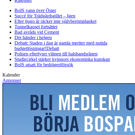
Kalender
BoIS vann över Öster
Succé för Trädgårdsgillet – Igen
Efter tjugo år räcker inte självberöm
planket
Tunnelkaoset fortsätter
Bad avråds vid Cement
Det händer i helgen
Debatt: Staden i dag är gamla meriter med nutida
budgetlösningar!
Debatt
Polisen efterlyser vittnen till halsbandsrånen
Studiecirkel stärker kvinnors ekonomiska kunskap
BoIS utsatt för bedrägeriförsök
Kalender
Annonser