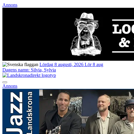
Annons
Lördag 8 augusti, 2026
Lör 8 aug
Dagens namn:
Silvia, Sylvia
Annons