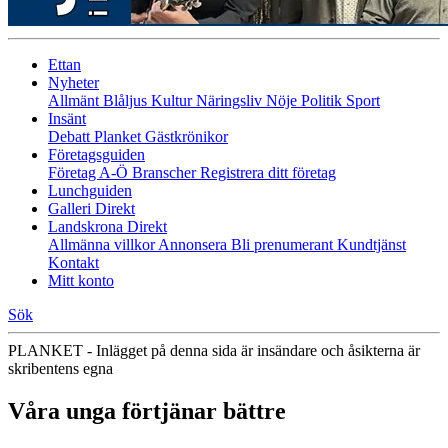
Ettan
Nyheter
Allmänt
Blåljus
Kultur
Näringsliv
Nöje
Politik
Sport
Insänt
Debatt
Planket
Gästkrönikor
Företagsguiden
Företag A-Ö
Branscher
Registrera ditt företag
Lunchguiden
Galleri Direkt
Landskrona Direkt
Allmänna villkor
Annonsera
Bli prenumerant
Kundtjänst
Kontakt
Mitt konto
Sök
PLANKET - Inlägget på denna sida är insändare och åsikterna är
skribentens egna
Våra unga förtjänar bättre