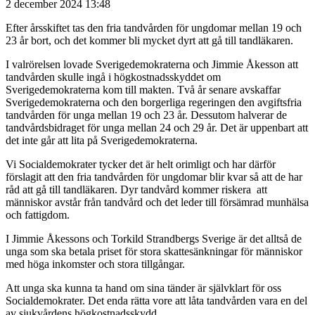
2 december 2024 13:48
Efter årsskiftet tas den fria tandvården för ungdomar mellan 19 och
23 år bort, och det kommer bli mycket dyrt att gå till tandläkaren.
I valrörelsen lovade Sverigedemokraterna och Jimmie Åkesson att
tandvården skulle ingå i högkostnadsskyddet om
Sverigedemokraterna kom till makten. Två år senare avskaffar
Sverigedemokraterna och den borgerliga regeringen den avgiftsfria
tandvården för unga mellan 19 och 23 år. Dessutom halverar de
tandvårdsbidraget för unga mellan 24 och 29 år. Det är uppenbart att
det inte går att lita på Sverigedemokraterna.
Vi Socialdemokrater tycker det är helt orimligt och har därför
förslagit att den fria tandvården för ungdomar blir kvar så att de har
råd att gå till tandläkaren. Dyr tandvård kommer riskera att
människor avstår från tandvård och det leder till försämrad munhälsa
och fattigdom.
I Jimmie Åkessons och Torkild Strandbergs Sverige är det alltså de
unga som ska betala priset för stora skattesänkningar för människor
med höga inkomster och stora tillgångar.
Att unga ska kunna ta hand om sina tänder är självklart för oss
Socialdemokrater. Det enda rätta vore att låta tandvården vara en del
av sjukvårdens högkostnadsskydd.