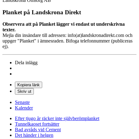
Landskrona Omsorg AB
Planket på Landskrona Direkt
Observera att på Planket lägger vi endast ut underskrivna
texter.
Mejla din insändare till adressen: info(at)landskronadirekt.com och
uppger "Planket" i ämnesraden. Bifoga telefonnummer (publiceras
ej).
Dela inlägg
Kopiera länk
Skriv ut
Senaste
Kalender
Efter tjugo år räcker inte självberöm
planket
Tunnelkaoset fortsätter
Bad avråds vid Cement
Det händer i helgen