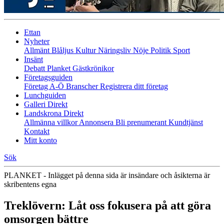
Ettan
Nyheter
Allmänt
Blåljus
Kultur
Näringsliv
Nöje
Politik
Sport
Insänt
Debatt
Planket
Gästkrönikor
Företagsguiden
Företag A-Ö
Branscher
Registrera ditt företag
Lunchguiden
Galleri Direkt
Landskrona Direkt
Allmänna villkor
Annonsera
Bli prenumerant
Kundtjänst
Kontakt
Mitt konto
Sök
PLANKET - Inlägget på denna sida är insändare och åsikterna är
skribentens egna
Treklövern: Låt oss fokusera på att göra
omsorgen bättre