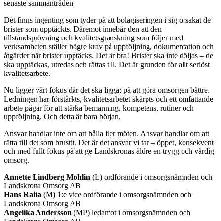
senaste sammanträden.
Det finns ingenting som tyder på att bolagiseringen i sig orsakat de
brister som upptäckts. Däremot innebär den att den
tillståndsprövning och kvalitetsgranskning som följer med
verksamheten ställer högre krav på uppföljning, dokumentation och
åtgärder när brister upptäcks. Det är bra! Brister ska inte döljas – de
ska upptäckas, utredas och rättas till. Det är grunden för allt seriöst
kvalitetsarbete.
Nu ligger vårt fokus där det ska ligga: på att göra omsorgen bättre.
Ledningen har förstärkts, kvalitetsarbetet skärpts och ett omfattande
arbete pågår för att stärka bemanning, kompetens, rutiner och
uppföljning. Och detta är bara början.
Ansvar handlar inte om att hålla fler möten. Ansvar handlar om att
rätta till det som brustit. Det är det ansvar vi tar – öppet, konsekvent
och med fullt fokus på att ge Landskronas äldre en trygg och värdig
omsorg.
Annette Lindberg Mohlin
(L) ordförande i omsorgsnämnden och
Landskrona Omsorg AB
Hans Raita
(M) 1:e vice ordförande i omsorgsnämnden och
Landskrona Omsorg AB
Angelika Andersson
(MP) ledamot i omsorgsnämnden och