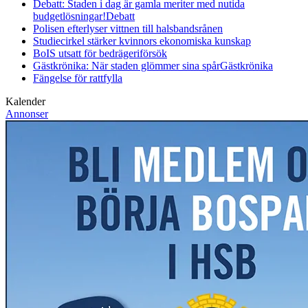
Debatt: Staden i dag är gamla meriter med nutida
budgetlösningar!
Debatt
Polisen efterlyser vittnen till halsbandsrånen
Studiecirkel stärker kvinnors ekonomiska kunskap
BoIS utsatt för bedrägeriförsök
Gästkrönika: När staden glömmer sina spår
Gästkrönika
Fängelse för rattfylla
Kalender
Annonser