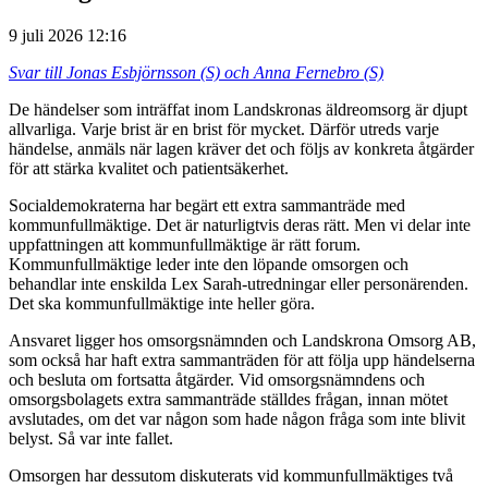
9 juli 2026 12:16
Svar till Jonas Esbjörnsson (S) och Anna Fernebro (S)
De händelser som inträffat inom Landskronas äldreomsorg är djupt
allvarliga. Varje brist är en brist för mycket. Därför utreds varje
händelse, anmäls när lagen kräver det och följs av konkreta åtgärder
för att stärka kvalitet och patientsäkerhet.
Socialdemokraterna har begärt ett extra sammanträde med
kommunfullmäktige. Det är naturligtvis deras rätt. Men vi delar inte
uppfattningen att kommunfullmäktige är rätt forum.
Kommunfullmäktige leder inte den löpande omsorgen och
behandlar inte enskilda Lex Sarah-utredningar eller personärenden.
Det ska kommunfullmäktige inte heller göra.
Ansvaret ligger hos omsorgsnämnden och Landskrona Omsorg AB,
som också har haft extra sammanträden för att följa upp händelserna
och besluta om fortsatta åtgärder. Vid omsorgsnämndens och
omsorgsbolagets extra sammanträde ställdes frågan, innan mötet
avslutades, om det var någon som hade någon fråga som inte blivit
belyst. Så var inte fallet.
Omsorgen har dessutom diskuterats vid kommunfullmäktiges två