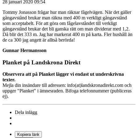
28 januari 2020 09:54
Tommy Jonasson frågar hur man räknar fågelvägen. När det gäller
gångavstånd brukar man räkna med 400 m verkligt gångavstånd
som acceptabelt. För att göra om fågelavståndet till verkligt
gångavstånd brukar det bli ganska rätt om man dividerar med 1,2.
Då blir det 333 m. Jag har markerat 400 m på karta. Fler hushåll än
de ca 300 jag angett är alltså berörda!
Gunnar Hermansson
Planket på Landskrona Direkt
Observera att på Planket lägger vi endast ut underskrivna
texter.
Mejla din insändare till adressen: info(at)landskronadirekt.com och
uppger "Planket" i ämnesraden. Bifoga telefonnummer (publiceras
ej).
Dela inlägg
Kopiera länk