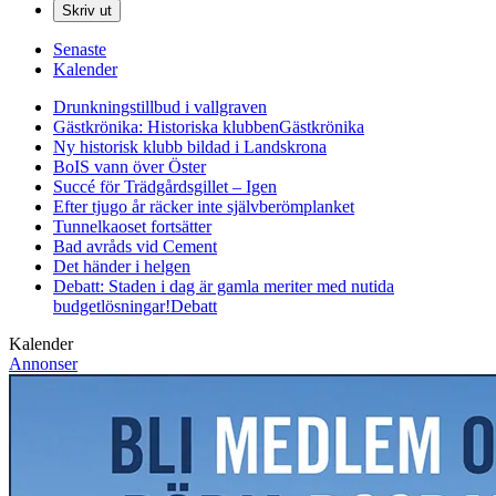
Skriv ut
Senaste
Kalender
Drunkningstillbud i vallgraven
Gästkrönika: Historiska klubben
Gästkrönika
Ny historisk klubb bildad i Landskrona
BoIS vann över Öster
Succé för Trädgårdsgillet – Igen
Efter tjugo år räcker inte självberöm
planket
Tunnelkaoset fortsätter
Bad avråds vid Cement
Det händer i helgen
Debatt: Staden i dag är gamla meriter med nutida
budgetlösningar!
Debatt
Kalender
Annonser