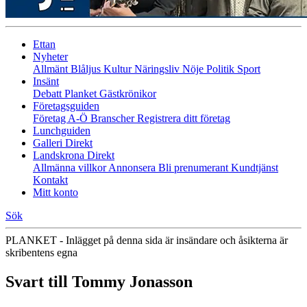
Ettan
Nyheter
Allmänt
Blåljus
Kultur
Näringsliv
Nöje
Politik
Sport
Insänt
Debatt
Planket
Gästkrönikor
Företagsguiden
Företag A-Ö
Branscher
Registrera ditt företag
Lunchguiden
Galleri Direkt
Landskrona Direkt
Allmänna villkor
Annonsera
Bli prenumerant
Kundtjänst
Kontakt
Mitt konto
Sök
PLANKET - Inlägget på denna sida är insändare och åsikterna är
skribentens egna
Svart till Tommy Jonasson