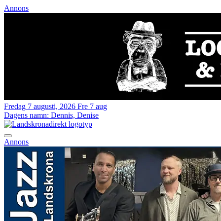
Annons
Fredag 7 augusti, 2026
Fre 7 aug
Dagens namn:
Dennis, Denise
Annons