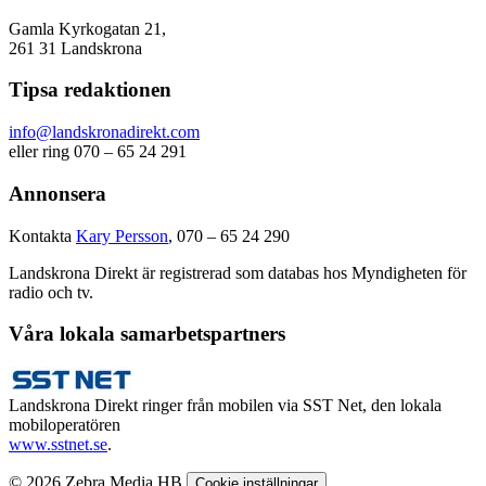
Gamla Kyrkogatan 21,
261 31 Landskrona
Tipsa redaktionen
info@landskronadirekt.com
eller ring 070 – 65 24 291
Annonsera
Kontakta
Kary Persson
, 070 – 65 24 290
Landskrona Direkt är registrerad som databas hos Myndigheten för
radio och tv.
Våra lokala samarbetspartners
Landskrona Direkt ringer från mobilen via SST Net, den lokala
mobiloperatören
www.sstnet.se
.
© 2026 Zebra Media HB
Cookie inställningar