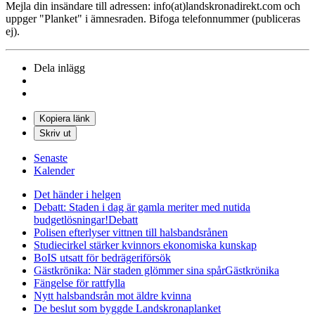
Mejla din insändare till adressen: info(at)landskronadirekt.com och
uppger "Planket" i ämnesraden. Bifoga telefonnummer (publiceras
ej).
Dela inlägg
Kopiera länk
Skriv ut
Senaste
Kalender
Det händer i helgen
Debatt: Staden i dag är gamla meriter med nutida
budgetlösningar!
Debatt
Polisen efterlyser vittnen till halsbandsrånen
Studiecirkel stärker kvinnors ekonomiska kunskap
BoIS utsatt för bedrägeriförsök
Gästkrönika: När staden glömmer sina spår
Gästkrönika
Fängelse för rattfylla
Nytt halsbandsrån mot äldre kvinna
De beslut som byggde Landskrona
planket