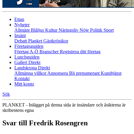
Ettan
Nyheter
Allmänt
Blåljus
Kultur
Näringsliv
Nöje
Politik
Sport
Insänt
Debatt
Planket
Gästkrönikor
Företagsguiden
Företag A-Ö
Branscher
Registrera ditt företag
Lunchguiden
Galleri Direkt
Landskrona Direkt
Allmänna villkor
Annonsera
Bli prenumerant
Kundtjänst
Kontakt
Mitt konto
Sök
PLANKET - Inlägget på denna sida är insändare och åsikterna är
skribentens egna
Svar till Fredrik Rosengren