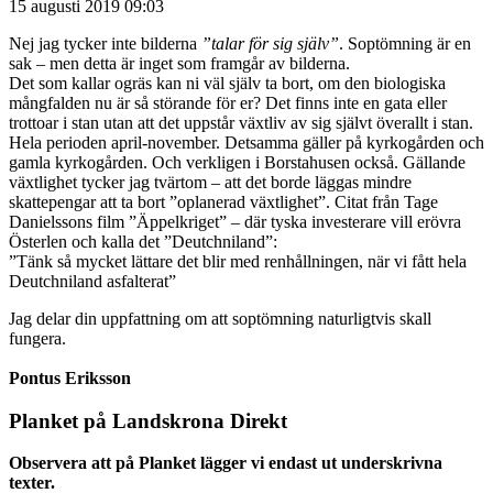
15 augusti 2019 09:03
Nej jag tycker inte bilderna
”talar för sig själv”
. Soptömning är en
sak – men detta är inget som framgår av bilderna.
Det som kallar ogräs kan ni väl själv ta bort, om den biologiska
mångfalden nu är så störande för er? Det finns inte en gata eller
trottoar i stan utan att det uppstår växtliv av sig självt överallt i stan.
Hela perioden april-november. Detsamma gäller på kyrkogården och
gamla kyrkogården. Och verkligen i Borstahusen också. Gällande
växtlighet tycker jag tvärtom – att det borde läggas mindre
skattepengar att ta bort ”oplanerad växtlighet”. Citat från Tage
Danielssons film ”Äppelkriget” – där tyska investerare vill erövra
Österlen och kalla det ”Deutchniland”:
”Tänk så mycket lättare det blir med renhållningen, när vi fått hela
Deutchniland asfalterat”
Jag delar din uppfattning om att soptömning naturligtvis skall
fungera.
Pontus Eriksson
Planket på Landskrona Direkt
Observera att på Planket lägger vi endast ut underskrivna
texter.