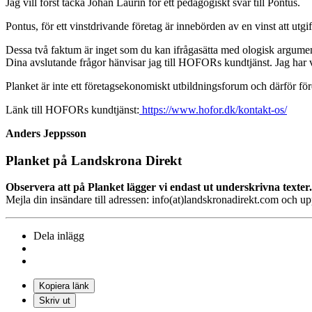
Jag vill först tacka Johan Laurin för ett pedagogiskt svar till Pontus.
Pontus, för ett vinstdrivande företag är innebörden av en vinst att utg
Dessa två faktum är inget som du kan ifrågasätta med ologisk argumen
Dina avslutande frågor hänvisar jag till HOFORs kundtjänst. Jag har vark
Planket är inte ett företagsekonomiskt utbildningsforum och därför föres
Länk till HOFORs kundtjänst:
https://www.hofor.dk/kontakt-os/
Anders Jeppsson
Planket på Landskrona Direkt
Observera att på Planket lägger vi endast ut underskrivna texter.
Mejla din insändare till adressen: info(at)landskronadirekt.com och u
Dela inlägg
Kopiera länk
Skriv ut