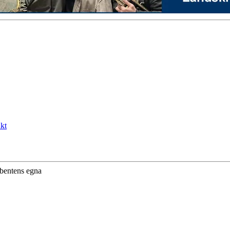
kt
ibentens egna