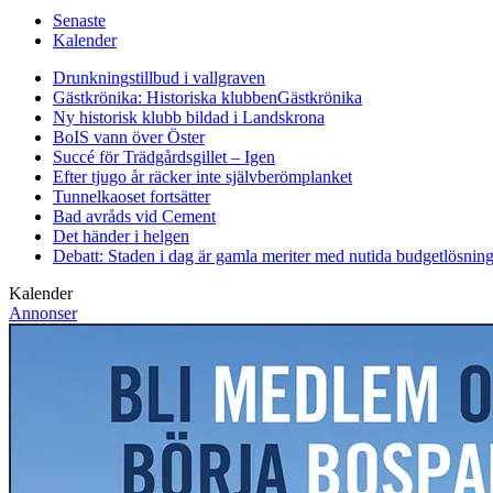
Senaste
Kalender
Drunkningstillbud i vallgraven
Gästkrönika: Historiska klubben
Gästkrönika
Ny historisk klubb bildad i Landskrona
BoIS vann över Öster
Succé för Trädgårdsgillet – Igen
Efter tjugo år räcker inte självberöm
planket
Tunnelkaoset fortsätter
Bad avråds vid Cement
Det händer i helgen
Debatt: Staden i dag är gamla meriter med nutida budgetlösning
Kalender
Annonser