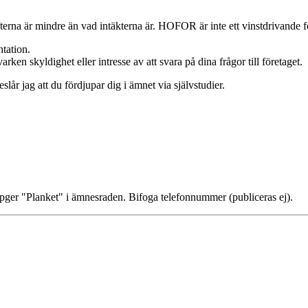
ifterna är mindre än vad intäkterna är. HOFOR är inte ett vinstdrivande f
tation.
en skyldighet eller intresse av att svara på dina frågor till företaget.
lår jag att du fördjupar dig i ämnet via självstudier.
ppger "Planket" i ämnesraden. Bifoga telefonnummer (publiceras ej).