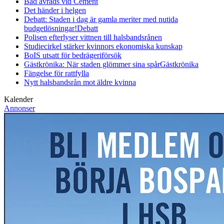
Bad avråds vid Cement
Det händer i helgen
Debatt: Staden i dag är gamla meriter med nutida
budgetlösningar!
Debatt
Polisen efterlyser vittnen till halsbandsrånen
Studiecirkel stärker kvinnors ekonomiska kunskap
BoIS utsatt för bedrägeriförsök
Gästkrönika: När staden glömmer sina spår
Gästkrönika
Fängelse för rattfylla
Nytt halsbandsrån mot äldre kvinna
Kalender
Annonser