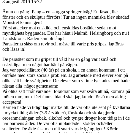
8 augusti 2019 15:32
Ännu en gång! Pang – en skugga springer iväg! En fasad, lite
fönster och en skulptur förstörs! Tur att ingen människa blev skadad!
Mönstret känns igen!
Först attacker mot enskilda och enskildas bostäder sedan mot
myndighets byggnader. Det har hänt i Malmö, Helsingborg och nu i
Landskrona. Raden kan bli lång!
Parasiterna slåss om revir och måste till varje pris gripas, lagföras
och låsas in!
De parasiter som nu griper till våld har en gång varit små och
oskyldiga men något har hänt på vägen.
Jag var speciallärare (40 år) på en skola, i en annan kommun, i ett
område med stora sociala problem. Jag arbetade med elever som på
olika sätt hade svårigheter. De elever som vi inte lyckades med hade
nästan alla något gemensamt:
På olika sätt ”frånvarande” föräldrar som var svåra att nå, komma på
möten mm, mm. Det fanns ibland skäl jag kunde förstå men aldrig
acceptera!
Barnen hade vi tidigt lagt märke till: de var ofta ute sent på kvällarna
i mycket tidig ålder (7-9 års ålder), förskola och skola gjorde
orosanmälningar, tobak, alkohol och tyngre droger kom tidigt in i de
här barnens ålder. De var ofta inblandade i stölder och/eller
snatterier. De åkte fast men rätt snart var de igång igen! Körde