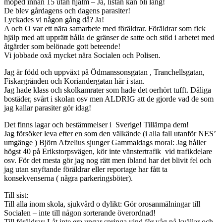
moped innan 15 utan hjälm – Ja, listan kan bli lång!
De blev gårdagens och dagens parasiter!
Lyckades vi någon gång då? Ja!
A och O var ett nära samarbete med föräldrar. Föräldrar som fick
hjälp med att upprätt hålla de gränser de satte och stöd i arbetet med
åtgärder som belönade gott beteende!
Vi jobbade oxå mycket nära Socialen och Polisen.
Jag är född och uppväxt på Ödmanssonsgatan , Tranchellsgatan,
Fiskargränden och Koriandergatan här i stan.
Jag hade klass och skolkamrater som hade det oerhört tufft. Dåliga
bostäder, svårt i skolan osv men ALDRIG att de gjorde vad de som
jag kallar parasiter gör idag!
Det finns lagar och bestämmelser i Sverige! Tillämpa dem!
Jag försöker leva efter en som den välkände (i alla fall utanför NES’
umgänge ) Björn Afzelius sjunger Gammaldags moral: Jag håller
högst 40 på Erikstorpsvägen, kör inte vänstertrafik vid trafikdelare
osv. För det mesta gör jag nog rätt men ibland har det blivit fel och
jag utan snyftande föräldrar eller reportage har fått ta
konsekvenserna ( några parkeringsböter).
Till sist:
Till alla inom skola, sjukvård o dylikt: Gör orosanmälningar till
Socialen – inte till någon sorterande överordnad!
Till föräldrar: Låt inte era ungar springa vind för våg på kvällar och