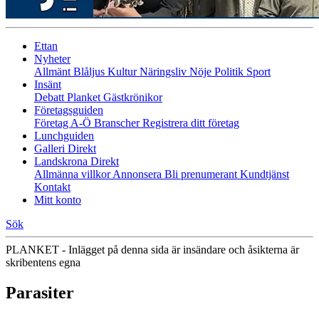
Ettan
Nyheter
Allmänt
Blåljus
Kultur
Näringsliv
Nöje
Politik
Sport
Insänt
Debatt
Planket
Gästkrönikor
Företagsguiden
Företag A-Ö
Branscher
Registrera ditt företag
Lunchguiden
Galleri Direkt
Landskrona Direkt
Allmänna villkor
Annonsera
Bli prenumerant
Kundtjänst
Kontakt
Mitt konto
Sök
PLANKET - Inlägget på denna sida är insändare och åsikterna är
skribentens egna
Parasiter