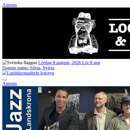
Annons
Lördag 8 augusti, 2026
Lör 8 aug
Dagens namn:
Silvia, Sylvia
Annons