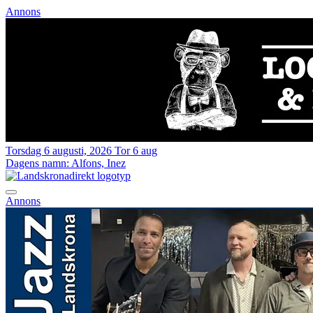
Annons
Torsdag 6 augusti, 2026
Tor 6 aug
Dagens namn:
Alfons, Inez
Annons