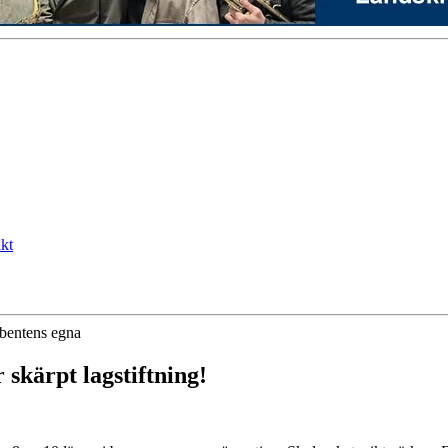
kt
ibentens egna
 skärpt lagstiftning!