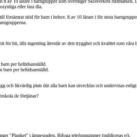
tan 8 av 10 lärare i barngrupper som överstiger Skolverkets riktmärken.
osynliga eller fara illa.
till försämrat stöd för barn i behov. 8 av 10 lärare i för stora barngrupper
 barngrupperna.
 för bit, tills ingenting återstår av den trygghet och kvalitet som våra b
barn per heltidsanställd.
 barn per heltidsanställd.
g och likvärdig plats där alla barn kan utvecklas och undervisas enligt
örskola de förtjänar?
ppger "Planket" i ämnesraden. Bifoga telefonnummer (publiceras ej).