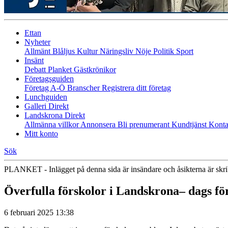
Ettan
Nyheter
Allmänt
Blåljus
Kultur
Näringsliv
Nöje
Politik
Sport
Insänt
Debatt
Planket
Gästkrönikor
Företagsguiden
Företag A-Ö
Branscher
Registrera ditt företag
Lunchguiden
Galleri Direkt
Landskrona Direkt
Allmänna villkor
Annonsera
Bli prenumerant
Kundtjänst
Konta
Mitt konto
Sök
PLANKET - Inlägget på denna sida är insändare och åsikterna är skr
Överfulla förskolor i Landskrona– dags för
6 februari 2025 13:38