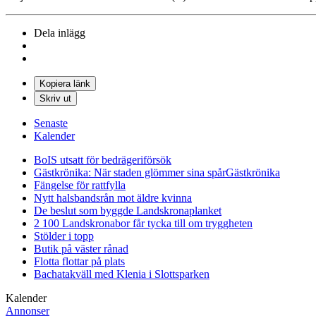
Dela inlägg
Kopiera länk
Skriv ut
Senaste
Kalender
BoIS utsatt för bedrägeriförsök
Gästkrönika: När staden glömmer sina spår
Gästkrönika
Fängelse för rattfylla
Nytt halsbandsrån mot äldre kvinna
De beslut som byggde Landskrona
planket
2 100 Landskronabor får tycka till om tryggheten
Stölder i topp
Butik på väster rånad
Flotta flottar på plats
Bachatakväll med Klenia i Slottsparken
Kalender
Annonser