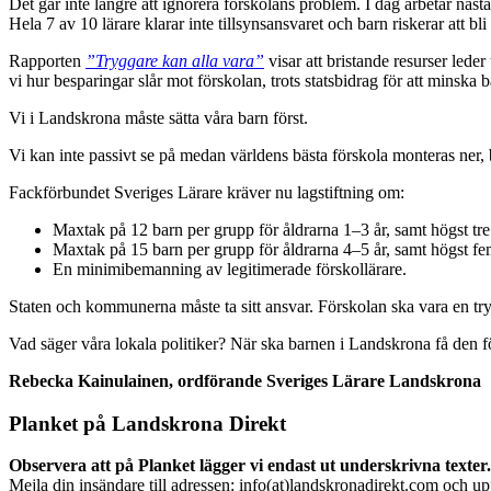
Det går inte längre att ignorera förskolans problem. I dag arbetar näs
Hela 7 av 10 lärare klarar inte tillsynsansvaret och barn riskerar att bli 
Rapporten
”Tryggare kan alla vara”
visar att bristande resurser leder 
vi hur besparingar slår mot förskolan, trots statsbidrag för att minska
Vi i Landskrona måste sätta våra barn först.
Vi kan inte passivt se på medan världens bästa förskola monteras ner, bit
Fackförbundet Sveriges Lärare kräver nu lagstiftning om:
Maxtak på 12 barn per grupp för åldrarna 1–3 år, samt högst tre 
Maxtak på 15 barn per grupp för åldrarna 4–5 år, samt högst fem
En minimibemanning av legitimerade förskollärare.
Staten och kommunerna måste ta sitt ansvar. Förskolan ska vara en tryg
Vad säger våra lokala politiker? När ska barnen i Landskrona få den f
Rebecka Kainulainen
, ordförande Sveriges Lärare Landskrona
Planket på Landskrona Direkt
Observera att på Planket lägger vi endast ut underskrivna texter.
Mejla din insändare till adressen: info(at)landskronadirekt.com och u