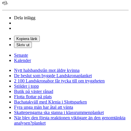
ej).
Dela inlägg
Kopiera länk
Skriv ut
Senaste
Kalender
Nytt halsbandsrån mot äldre kvinna
De beslut som byggde Landskrona
planket
2 100 Landskronabor får tycka till om tryggheten
Stölder i topp
Butik på väster rånad
Flotta flottar på plats
Bachatakväll med Klenia i Slottsparken
Fyra unga män har åtal att vänta
Skattepengarna ska stanna i klassrummen
planket
När blev den första reaktionen viktigare än den genomtänkta
analysen?
planket