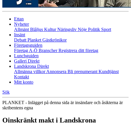
Ettan
Nyheter
Allmänt
Blåljus
Kultur
Näringsliv
Nöje
Politik
Sport
Insänt
Debatt
Planket
Gästkrönikor
Företagsguiden
Företag A-Ö
Branscher
Registrera ditt företag
Lunchguiden
Galleri Direkt
Landskrona Direkt
Allmänna villkor
Annonsera
Bli prenumerant
Kundtjänst
Kontakt
Mitt konto
Sök
PLANKET - Inlägget på denna sida är insändare och åsikterna är
skribentens egna
Oinskränkt makt i Landskrona