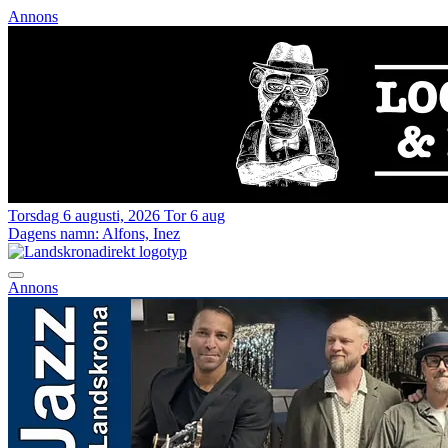
Annons
Torsdag 6 augusti, 2026
Tor 6 aug
Dagens namn:
Alfons, Inez
Annons