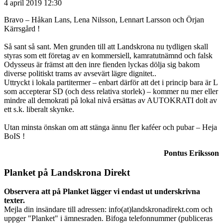
4 april 2019 12:30
Bravo – Håkan Lans, Lena Nilsson, Lennart Larsson och Örjan
Kärrsgård !
Så sant så sant. Men grunden till att Landskrona nu tydligen skall
styras som ett företag av en kommersiell, kamratutnämnd och falsk
Odysseus är främst att den inre fienden lyckas dölja sig bakom
diverse politiskt trams av avsevärt lägre dignitet..
Uttryckt i lokala partitermer – enbart därför att det i princip bara är L
som accepterar SD (och dess relativa storlek) – kommer nu mer eller
mindre all demokrati på lokal nivå ersättas av AUTOKRATI dolt av
ett s.k. liberalt skynke.
Utan minsta önskan om att stänga ännu fler kaféer och pubar – Heja
BoIS !
Pontus Eriksson
Planket på Landskrona Direkt
Observera att på Planket lägger vi endast ut underskrivna
texter.
Mejla din insändare till adressen: info(at)landskronadirekt.com och
uppger "Planket" i ämnesraden. Bifoga telefonnummer (publiceras