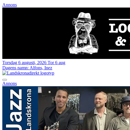
Annons
Torsdag 6 augusti, 2026
Tor 6 aug
Dagens namn:
Alfons, Inez
Annons