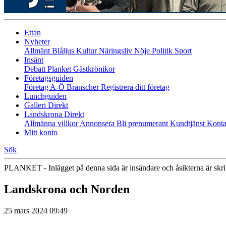
Ettan
Nyheter
Allmänt
Blåljus
Kultur
Näringsliv
Nöje
Politik
Sport
Insänt
Debatt
Planket
Gästkrönikor
Företagsguiden
Företag A-Ö
Branscher
Registrera ditt företag
Lunchguiden
Galleri Direkt
Landskrona Direkt
Allmänna villkor
Annonsera
Bli prenumerant
Kundtjänst
Konta
Mitt konto
Sök
PLANKET - Inlägget på denna sida är insändare och åsikterna är skr
Landskrona och Norden
25 mars 2024 09:49