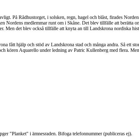
ligt. På Rådhustorget, i solsken, regn, hagel och blåst, firades Nordens 
en Nordens medlemmar runt om i Skåne. Det blev tillfälle att berätta 
er. Men det blev också tillfälle att knyta an till Landskrona nordiska hi
ona fått hjälp och stöd av Landskrona stad och många andra. Så ett stor
h kören Aquarello under ledning av Patric Kullenberg med flera. Men 
ppger "Planket" i ämnesraden. Bifoga telefonnummer (publiceras ej).