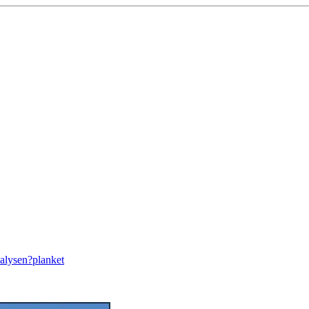
nalysen?
planket