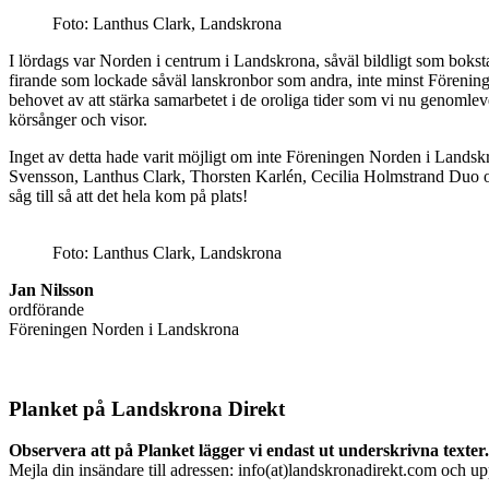
Foto: Lanthus Clark, Landskrona
I lördags var Norden i centrum i Landskrona, såväl bildligt som bokstav
firande som lockade såväl lanskronbor som andra, inte minst Förening
behovet av att stärka samarbetet i de oroliga tider som vi nu genomlev
körsånger och visor.
Inget av detta hade varit möjligt om inte Föreningen Norden i Landskr
Svensson, Lanthus Clark, Thorsten Karlén, Cecilia Holmstrand Duo oc
såg till så att det hela kom på plats!
Foto: Lanthus Clark, Landskrona
Jan Nilsson
ordförande
Föreningen Norden i Landskrona
Planket på Landskrona Direkt
Observera att på Planket lägger vi endast ut underskrivna texter.
Mejla din insändare till adressen: info(at)landskronadirekt.com och u