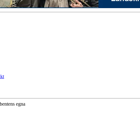
kt
ibentens egna