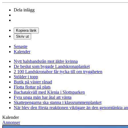
Dela inlägg
Kopiera länk
Skriv ut
Senaste
Kalender
Nytt halsbandsrån mot äldre kvinna
De beslut som byggde Landskrona
planket
2 100 Landskronabor får tycka till om tryggheten
Stölder i topp
Butik på väster rånad
Flotta flottar på plats
Bachatakväll med Klenia i Slottsparken
Fyra unga män har åtal att vänta
Skattepengarna ska stanna i klassrummen
planket
När blev den första reaktionen viktigare än den genomtänkta a
Kalender
Annonser