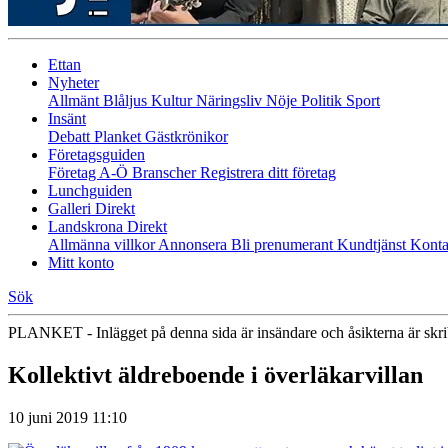
Ettan
Nyheter
Allmänt
Blåljus
Kultur
Näringsliv
Nöje
Politik
Sport
Insänt
Debatt
Planket
Gästkrönikor
Företagsguiden
Företag A-Ö
Branscher
Registrera ditt företag
Lunchguiden
Galleri Direkt
Landskrona Direkt
Allmänna villkor
Annonsera
Bli prenumerant
Kundtjänst
Konta
Mitt konto
Sök
PLANKET - Inlägget på denna sida är insändare och åsikterna är skr
Kollektivt äldreboende i överläkarvillan
10 juni 2019 11:10