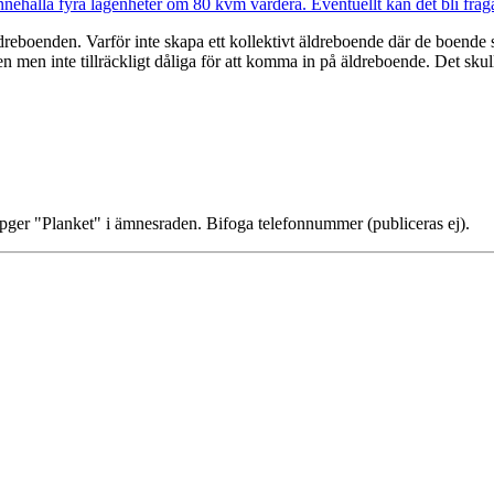
eboenden. Varför inte skapa ett kollektivt äldreboende där de boende sj
en men inte tillräckligt dåliga för att komma in på äldreboende. Det sku
ppger "Planket" i ämnesraden. Bifoga telefonnummer (publiceras ej).