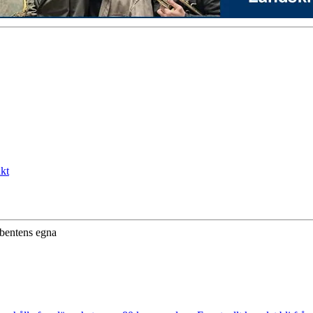
kt
ibentens egna