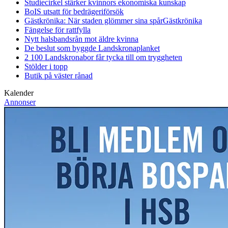
Studiecirkel stärker kvinnors ekonomiska kunskap
BoIS utsatt för bedrägeriförsök
Gästkrönika: När staden glömmer sina spår
Gästkrönika
Fängelse för rattfylla
Nytt halsbandsrån mot äldre kvinna
De beslut som byggde Landskrona
planket
2 100 Landskronabor får tycka till om tryggheten
Stölder i topp
Butik på väster rånad
Kalender
Annonser