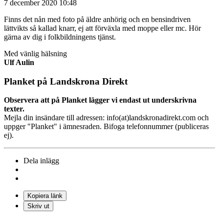
7 december 2020 10:48
Finns det nån med foto på äldre anhörig och en bensindriven
lättvikts så kallad knarr, ej att förväxla med moppe eller mc. Hör
gärna av dig i folkbildningens tjänst.
Med vänlig hälsning
Ulf Aulin
Planket på Landskrona Direkt
Observera att på Planket lägger vi endast ut underskrivna
texter.
Mejla din insändare till adressen: info(at)landskronadirekt.com och
uppger "Planket" i ämnesraden. Bifoga telefonnummer (publiceras
ej).
Dela inlägg
Kopiera länk
Skriv ut