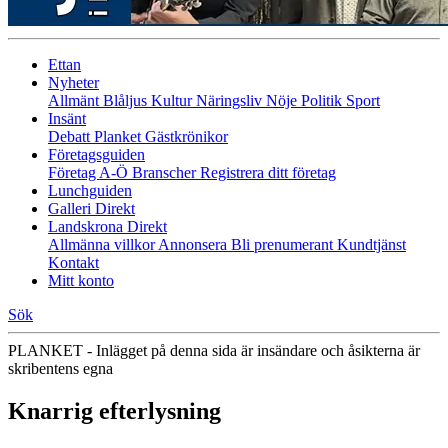
Ettan
Nyheter
Allmänt
Blåljus
Kultur
Näringsliv
Nöje
Politik
Sport
Insänt
Debatt
Planket
Gästkrönikor
Företagsguiden
Företag A-Ö
Branscher
Registrera ditt företag
Lunchguiden
Galleri Direkt
Landskrona Direkt
Allmänna villkor
Annonsera
Bli prenumerant
Kundtjänst
Kontakt
Mitt konto
Sök
PLANKET - Inlägget på denna sida är insändare och åsikterna är
skribentens egna
Knarrig efterlysning