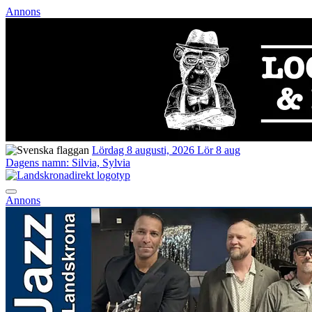
Annons
Lördag 8 augusti, 2026
Lör 8 aug
Dagens namn:
Silvia, Sylvia
Annons