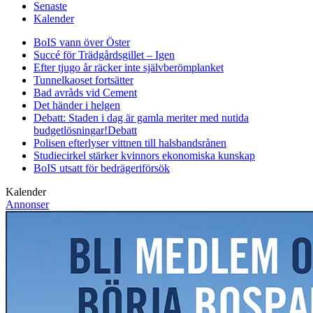
Senaste
Kalender
BoIS vann över Öster
Succé för Trädgårdsgillet – Igen
Efter tjugo år räcker inte självberöm
planket
Tunnelkaoset fortsätter
Bad avråds vid Cement
Det händer i helgen
Debatt: Staden i dag är gamla meriter med nutida
budgetlösningar!
Debatt
Polisen efterlyser vittnen till halsbandsrånen
Studiecirkel stärker kvinnors ekonomiska kunskap
BoIS utsatt för bedrägeriförsök
Kalender
Annonser