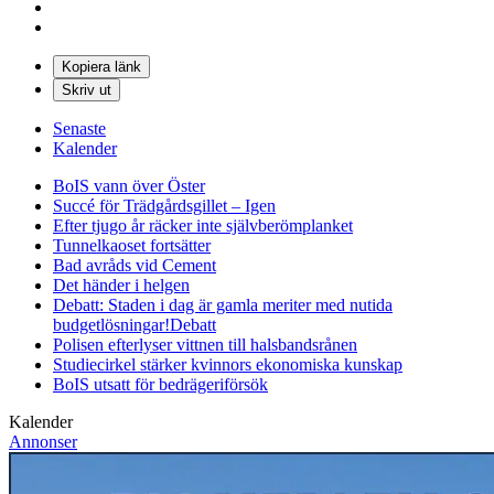
Kopiera länk
Skriv ut
Senaste
Kalender
BoIS vann över Öster
Succé för Trädgårdsgillet – Igen
Efter tjugo år räcker inte självberöm
planket
Tunnelkaoset fortsätter
Bad avråds vid Cement
Det händer i helgen
Debatt: Staden i dag är gamla meriter med nutida
budgetlösningar!
Debatt
Polisen efterlyser vittnen till halsbandsrånen
Studiecirkel stärker kvinnors ekonomiska kunskap
BoIS utsatt för bedrägeriförsök
Kalender
Annonser