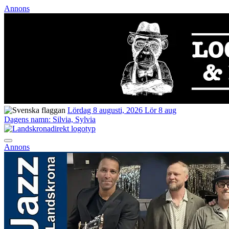
Annons
Lördag 8 augusti, 2026
Lör 8 aug
Dagens namn:
Silvia, Sylvia
Annons