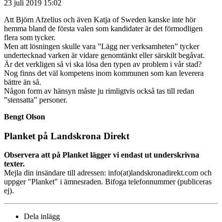
23 juli 2019 15:02
Att Björn Afzelius och även Katja of Sweden kanske inte hör
hemma bland de första valen som kandidater är det förmodligen
flera som tycker.
Men att lösningen skulle vara ”Lägg ner verksamheten” tycker
undertecknad varken är vidare genomtänkt eller särskilt begåvat.
Är det verkligen så vi ska lösa den typen av problem i vår stad?
Nog finns det väl kompetens inom kommunen som kan leverera
bättre än så.
Någon form av hänsyn måste ju rimligtvis också tas till redan
”stensatta” personer.
Bengt Olson
Planket på Landskrona Direkt
Observera att på Planket lägger vi endast ut underskrivna
texter.
Mejla din insändare till adressen: info(at)landskronadirekt.com och
uppger "Planket" i ämnesraden. Bifoga telefonnummer (publiceras
ej).
Dela inlägg