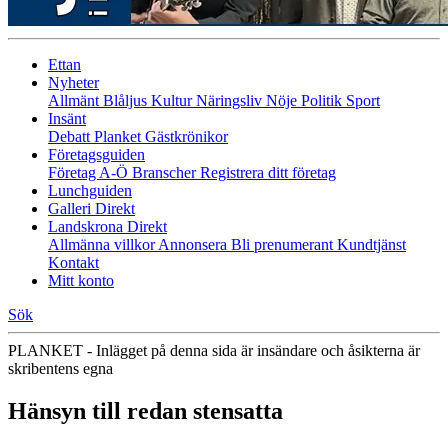
Ettan
Nyheter
Allmänt
Blåljus
Kultur
Näringsliv
Nöje
Politik
Sport
Insänt
Debatt
Planket
Gästkrönikor
Företagsguiden
Företag A-Ö
Branscher
Registrera ditt företag
Lunchguiden
Galleri Direkt
Landskrona Direkt
Allmänna villkor
Annonsera
Bli prenumerant
Kundtjänst
Kontakt
Mitt konto
Sök
PLANKET - Inlägget på denna sida är insändare och åsikterna är
skribentens egna
Hänsyn till redan stensatta