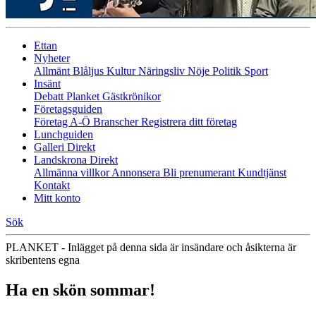
Ettan
Nyheter
Allmänt
Blåljus
Kultur
Näringsliv
Nöje
Politik
Sport
Insänt
Debatt
Planket
Gästkrönikor
Företagsguiden
Företag A-Ö
Branscher
Registrera ditt företag
Lunchguiden
Galleri Direkt
Landskrona Direkt
Allmänna villkor
Annonsera
Bli prenumerant
Kundtjänst
Kontakt
Mitt konto
Sök
PLANKET - Inlägget på denna sida är insändare och åsikterna är
skribentens egna
Ha en skön sommar!