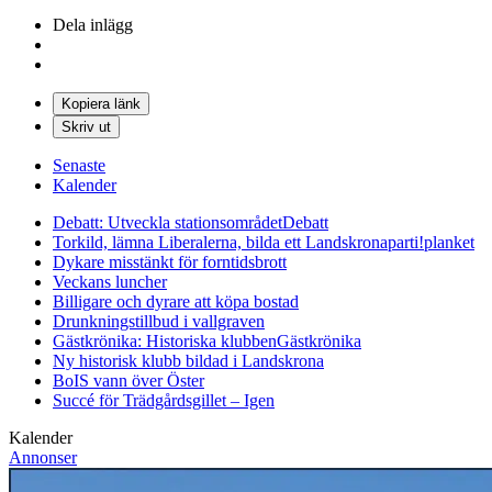
Dela inlägg
Kopiera länk
Skriv ut
Senaste
Kalender
Debatt: Utveckla stationsområdet
Debatt
Torkild, lämna Liberalerna, bilda ett Landskronaparti!
planket
Dykare misstänkt för forntidsbrott
Veckans luncher
Billigare och dyrare att köpa bostad
Drunkningstillbud i vallgraven
Gästkrönika: Historiska klubben
Gästkrönika
Ny historisk klubb bildad i Landskrona
BoIS vann över Öster
Succé för Trädgårdsgillet – Igen
Kalender
Annonser