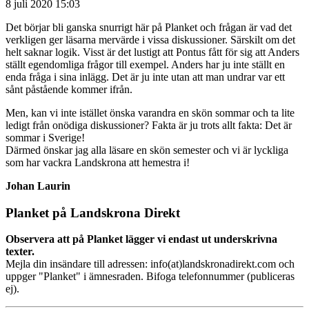
8 juli 2020 15:03
Det börjar bli ganska snurrigt här på Planket och frågan är vad det
verkligen ger läsarna mervärde i vissa diskussioner. Särskilt om det
helt saknar logik. Visst är det lustigt att Pontus fått för sig att Anders
ställt egendomliga frågor till exempel. Anders har ju inte ställt en
enda fråga i sina inlägg. Det är ju inte utan att man undrar var ett
sånt påstående kommer ifrån.
Men, kan vi inte istället önska varandra en skön sommar och ta lite
ledigt från onödiga diskussioner? Fakta är ju trots allt fakta: Det är
sommar i Sverige!
Därmed önskar jag alla läsare en skön semester och vi är lyckliga
som har vackra Landskrona att hemestra i!
Johan Laurin
Planket på Landskrona Direkt
Observera att på Planket lägger vi endast ut underskrivna
texter.
Mejla din insändare till adressen: info(at)landskronadirekt.com och
uppger "Planket" i ämnesraden. Bifoga telefonnummer (publiceras
ej).