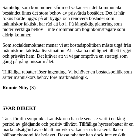
Samtidigt som kommunen står med vakanser i det kommunala
beståndet finns det stora behov av prisvärda bostäder. Det är här
fokus borde ligga: på att bygga och renovera bostäder som
människor faktiskt har råd att bo i. På långsiktig planering som
möter verkliga behov – inte drömmar om höginkomsttagare som
aldrig kommer.
Som socialdemokrater menar vi att bostadspolitiken måste utgå från
människors faktiska livssituation. Alla ska ha möjlighet till ett tryggt
och prisvärt hem. Det kräver att vi vågar ompröva en strategi som
gång på gång missar målet.
Tillfälliga rabatter löser ingenting. Vi behöver en bostadspolitik som
sätter människors behov före marknadslogik.
Ronnie Niby
(S)
SVAR DIREKT
Tack för din synpunkt. Landskrona har de senaste varit i en lång
period av glädjande och positiv tillväxt. Tillfälliga hyresrabatter är en
marknadsåtgärd avsedd att undvika vakanser och säkerställa en
hållbar ekonomi för bolaget. Dessa rabatter kan dock inte enskilt