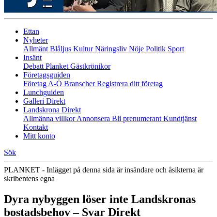
Ettan
Nyheter
Allmänt
Blåljus
Kultur
Näringsliv
Nöje
Politik
Sport
Insänt
Debatt
Planket
Gästkrönikor
Företagsguiden
Företag A-Ö
Branscher
Registrera ditt företag
Lunchguiden
Galleri Direkt
Landskrona Direkt
Allmänna villkor
Annonsera
Bli prenumerant
Kundtjänst
Kontakt
Mitt konto
Sök
PLANKET - Inlägget på denna sida är insändare och åsikterna är
skribentens egna
Dyra nybyggen löser inte Landskronas
bostadsbehov – Svar Direkt