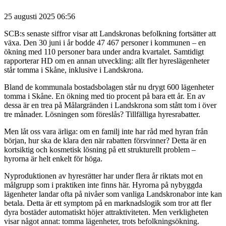
25 augusti 2025 06:56
SCB:s senaste siffror visar att Landskronas befolkning fortsätter att
växa. Den 30 juni i år bodde 47 467 personer i kommunen – en
ökning med 110 personer bara under andra kvartalet. Samtidigt
rapporterar HD om en annan utveckling: allt fler hyreslägenheter
står tomma i Skåne, inklusive i Landskrona.
Bland de kommunala bostadsbolagen står nu drygt 600 lägenheter
tomma i Skåne. En ökning med tio procent på bara ett år. En av
dessa är en trea på Målargränden i Landskrona som stått tom i över
tre månader. Lösningen som föreslås? Tillfälliga hyresrabatter.
Men låt oss vara ärliga: om en familj inte har råd med hyran från
början, hur ska de klara den när rabatten försvinner? Detta är en
kortsiktig och kosmetisk lösning på ett strukturellt problem –
hyrorna är helt enkelt för höga.
Nyproduktionen av hyresrätter har under flera år riktats mot en
målgrupp som i praktiken inte finns här. Hyrorna på nybyggda
lägenheter landar ofta på nivåer som vanliga Landskronabor inte kan
betala. Detta är ett symptom på en marknadslogik som tror att fler
dyra bostäder automatiskt höjer attraktiviteten. Men verkligheten
visar något annat: tomma lägenheter, trots befolkningsökning.