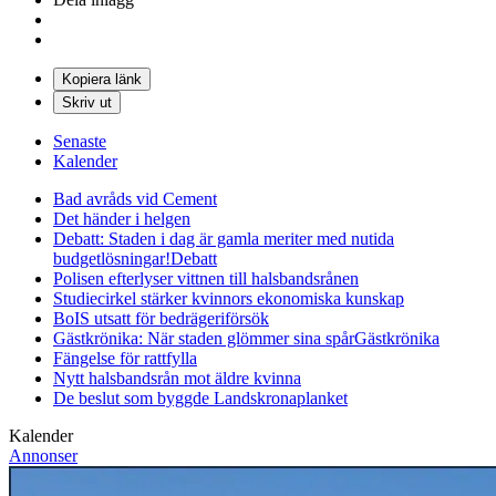
Kopiera länk
Skriv ut
Senaste
Kalender
Bad avråds vid Cement
Det händer i helgen
Debatt: Staden i dag är gamla meriter med nutida
budgetlösningar!
Debatt
Polisen efterlyser vittnen till halsbandsrånen
Studiecirkel stärker kvinnors ekonomiska kunskap
BoIS utsatt för bedrägeriförsök
Gästkrönika: När staden glömmer sina spår
Gästkrönika
Fängelse för rattfylla
Nytt halsbandsrån mot äldre kvinna
De beslut som byggde Landskrona
planket
Kalender
Annonser