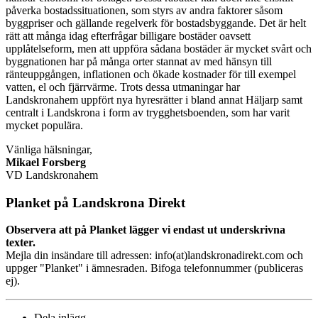
påverka bostadssituationen, som styrs av andra faktorer såsom
byggpriser och gällande regelverk för bostadsbyggande. Det är helt
rätt att många idag efterfrågar billigare bostäder oavsett
upplåtelseform, men att uppföra sådana bostäder är mycket svårt och
byggnationen har på många orter stannat av med hänsyn till
ränteuppgången, inflationen och ökade kostnader för till exempel
vatten, el och fjärrvärme. Trots dessa utmaningar har
Landskronahem uppfört nya hyresrätter i bland annat Häljarp samt
centralt i Landskrona i form av trygghetsboenden, som har varit
mycket populära.
Vänliga hälsningar,
Mikael Forsberg
VD Landskronahem
Planket på Landskrona Direkt
Observera att på Planket lägger vi endast ut underskrivna
texter.
Mejla din insändare till adressen: info(at)landskronadirekt.com och
uppger "Planket" i ämnesraden. Bifoga telefonnummer (publiceras
ej).
Dela inlägg