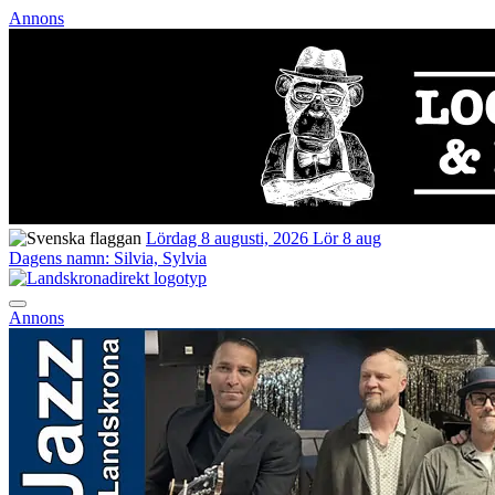
Annons
Lördag 8 augusti, 2026
Lör 8 aug
Dagens namn:
Silvia, Sylvia
Annons