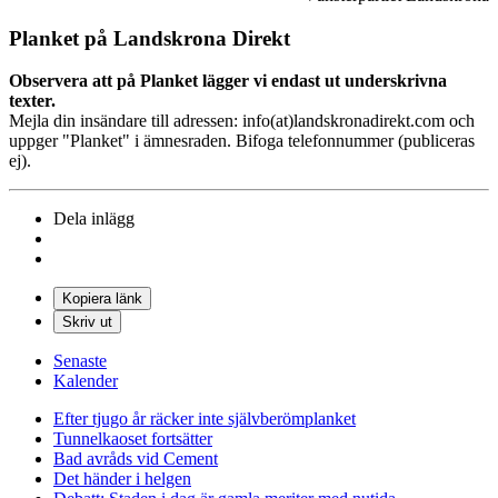
Planket på Landskrona Direkt
Observera att på Planket lägger vi endast ut underskrivna
texter.
Mejla din insändare till adressen: info(at)landskronadirekt.com och
uppger "Planket" i ämnesraden. Bifoga telefonnummer (publiceras
ej).
Dela inlägg
Kopiera länk
Skriv ut
Senaste
Kalender
Efter tjugo år räcker inte självberöm
planket
Tunnelkaoset fortsätter
Bad avråds vid Cement
Det händer i helgen