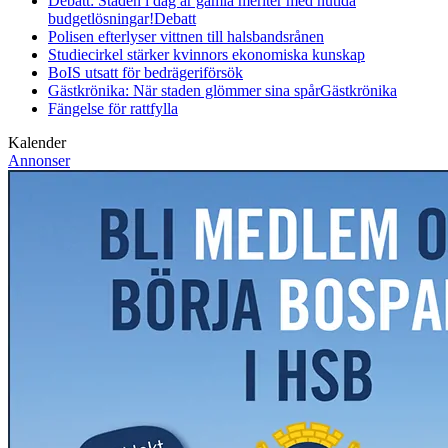
Debatt: Staden i dag är gamla meriter med nutida
budgetlösningar!
Debatt
Polisen efterlyser vittnen till halsbandsrånen
Studiecirkel stärker kvinnors ekonomiska kunskap
BoIS utsatt för bedrägeriförsök
Gästkrönika: När staden glömmer sina spår
Gästkrönika
Fängelse för rattfylla
Kalender
Annonser