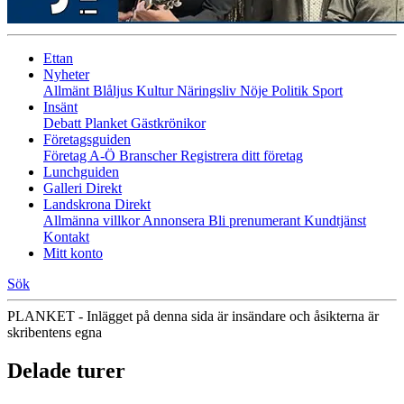
Ettan
Nyheter
Allmänt
Blåljus
Kultur
Näringsliv
Nöje
Politik
Sport
Insänt
Debatt
Planket
Gästkrönikor
Företagsguiden
Företag A-Ö
Branscher
Registrera ditt företag
Lunchguiden
Galleri Direkt
Landskrona Direkt
Allmänna villkor
Annonsera
Bli prenumerant
Kundtjänst
Kontakt
Mitt konto
Sök
PLANKET - Inlägget på denna sida är insändare och åsikterna är
skribentens egna
Delade turer