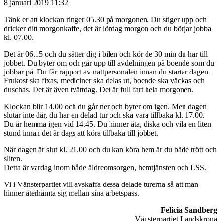
8 januari 2019 11:32
Tänk er att klockan ringer 05.30 på morgonen. Du stiger upp och
dricker ditt morgonkaffe, det är lördag morgon och du börjar jobba
kl. 07.00.
Det är 06.15 och du sätter dig i bilen och kör de 30 min du har till
jobbet. Du byter om och går upp till avdelningen på boende som du
jobbar på. Du får rapport av nattpersonalen innan du startar dagen.
Frukost ska fixas, mediciner ska delas ut, boende ska väckas och
duschas. Det är även tvättdag. Det är full fart hela morgonen.
Klockan blir 14.00 och du går ner och byter om igen. Men dagen
slutar inte där, du har en delad tur och ska vara tillbaka kl. 17.00.
Du är hemma igen vid 14.45. Du hinner äta, diska och vila en liten
stund innan det är dags att köra tillbaka till jobbet.
När dagen är slut kl. 21.00 och du kan köra hem är du både trött och
sliten.
Detta är vardag inom både äldreomsorgen, hemtjänsten och LSS.
Vi i Vänsterpartiet vill avskaffa dessa delade turerna så att man
hinner återhämta sig mellan sina arbetspass.
Felicia Sandberg
Vänsterpartiet Landskrona