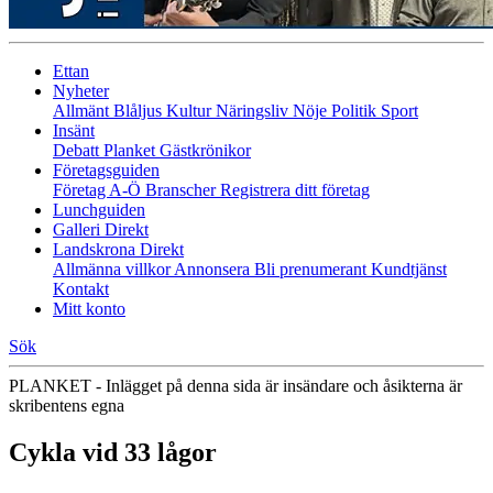
Ettan
Nyheter
Allmänt
Blåljus
Kultur
Näringsliv
Nöje
Politik
Sport
Insänt
Debatt
Planket
Gästkrönikor
Företagsguiden
Företag A-Ö
Branscher
Registrera ditt företag
Lunchguiden
Galleri Direkt
Landskrona Direkt
Allmänna villkor
Annonsera
Bli prenumerant
Kundtjänst
Kontakt
Mitt konto
Sök
PLANKET - Inlägget på denna sida är insändare och åsikterna är
skribentens egna
Cykla vid 33 lågor