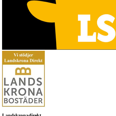
Landskronadirekt