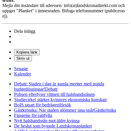
texter.
Mejla din insändare till adressen: info(at)landskronadirekt.com och
uppger "Planket" i ämnesraden. Bifoga telefonnummer (publiceras
ej).
Dela inlägg
Kopiera länk
Skriv ut
Senaste
Kalender
Debatt: Staden i dag är gamla meriter med nutida
budgetlösningar!
Debatt
Polisen efterlyser vittnen till halsbandsrånen
Studiecirkel stärker kvinnors ekonomiska kunskap
BoIS utsatt för bedrägeriförsök
Gästkrönika: När staden glömmer sina spår
Gästkrönika
Fängelse för rattfylla
Nytt halsbandsrån mot äldre kvinna
De beslut som byggde Landskrona
planket