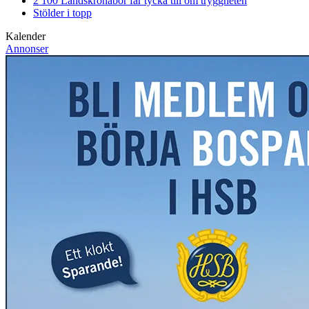
2 100 Landskronabor får tycka till om tryggheten
Stölder i topp
Kalender
Annonser