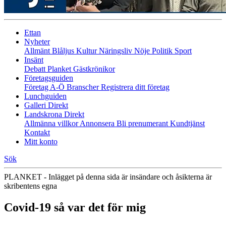
Ettan
Nyheter
Allmänt
Blåljus
Kultur
Näringsliv
Nöje
Politik
Sport
Insänt
Debatt
Planket
Gästkrönikor
Företagsguiden
Företag A-Ö
Branscher
Registrera ditt företag
Lunchguiden
Galleri Direkt
Landskrona Direkt
Allmänna villkor
Annonsera
Bli prenumerant
Kundtjänst
Kontakt
Mitt konto
Sök
PLANKET - Inlägget på denna sida är insändare och åsikterna är
skribentens egna
Covid-19 så var det för mig