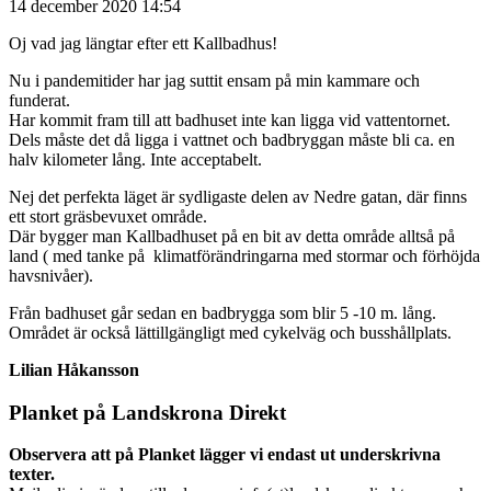
14 december 2020 14:54
Oj vad jag längtar efter ett Kallbadhus!
Nu i pandemitider har jag suttit ensam på min kammare och
funderat.
Har kommit fram till att badhuset inte kan ligga vid vattentornet.
Dels måste det då ligga i vattnet och badbryggan måste bli ca. en
halv kilometer lång. Inte acceptabelt.
Nej det perfekta läget är sydligaste delen av Nedre gatan, där finns
ett stort gräsbevuxet område.
Där bygger man Kallbadhuset på en bit av detta område alltså på
land ( med tanke på klimatförändringarna med stormar och förhöjda
havsnivåer).
Från badhuset går sedan en badbrygga som blir 5 -10 m. lång.
Området är också lättillgängligt med cykelväg och busshållplats.
Lilian Håkansson
Planket på Landskrona Direkt
Observera att på Planket lägger vi endast ut underskrivna
texter.