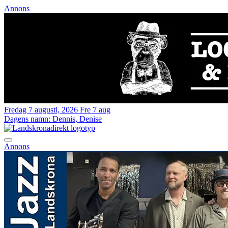
Annons
Fredag 7 augusti, 2026
Fre 7 aug
Dagens namn:
Dennis, Denise
Annons