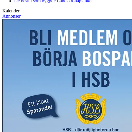
De beslut som byggde Landskrona
planket
Kalender
Annonser