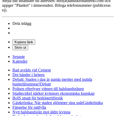
Mejla din insändare till adressen: info(at)landskronadirekt.com och
uppger "Planket" i ämnesraden. Bifoga telefonnummer (publiceras
ej).
Dela inlägg
Kopiera länk
Skriv ut
Senaste
Kalender
Bad avråds vid Cement
Det händer i helgen
Debatt: Staden i dag är gamla meriter med nutida
budgetlösningar!
Debatt
Polisen efterlyser vittnen till halsbandsrånen
Studiecirkel stärker kvinnors ekonomiska kunskap
BoIS utsatt för bedrägeriförsök
Gästkrönika: När staden glömmer sina spår
Gästkrönika
Fängelse för rattfylla
Nytt halsbandsrån mot äldre kvinna