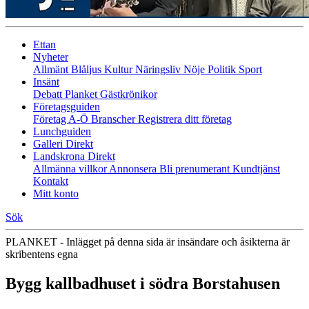
Ettan
Nyheter
Allmänt
Blåljus
Kultur
Näringsliv
Nöje
Politik
Sport
Insänt
Debatt
Planket
Gästkrönikor
Företagsguiden
Företag A-Ö
Branscher
Registrera ditt företag
Lunchguiden
Galleri Direkt
Landskrona Direkt
Allmänna villkor
Annonsera
Bli prenumerant
Kundtjänst
Kontakt
Mitt konto
Sök
PLANKET - Inlägget på denna sida är insändare och åsikterna är
skribentens egna
Bygg kallbadhuset i södra Borstahusen