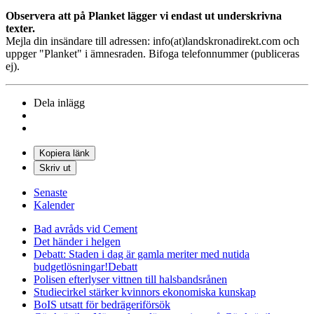
Observera att på Planket lägger vi endast ut underskrivna
texter.
Mejla din insändare till adressen: info(at)landskronadirekt.com och
uppger "Planket" i ämnesraden. Bifoga telefonnummer (publiceras
ej).
Dela inlägg
Kopiera länk
Skriv ut
Senaste
Kalender
Bad avråds vid Cement
Det händer i helgen
Debatt: Staden i dag är gamla meriter med nutida
budgetlösningar!
Debatt
Polisen efterlyser vittnen till halsbandsrånen
Studiecirkel stärker kvinnors ekonomiska kunskap
BoIS utsatt för bedrägeriförsök