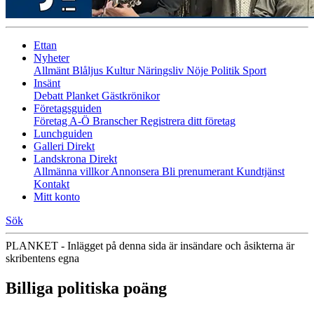
Ettan
Nyheter
Allmänt
Blåljus
Kultur
Näringsliv
Nöje
Politik
Sport
Insänt
Debatt
Planket
Gästkrönikor
Företagsguiden
Företag A-Ö
Branscher
Registrera ditt företag
Lunchguiden
Galleri Direkt
Landskrona Direkt
Allmänna villkor
Annonsera
Bli prenumerant
Kundtjänst
Kontakt
Mitt konto
Sök
PLANKET - Inlägget på denna sida är insändare och åsikterna är
skribentens egna
Billiga politiska poäng