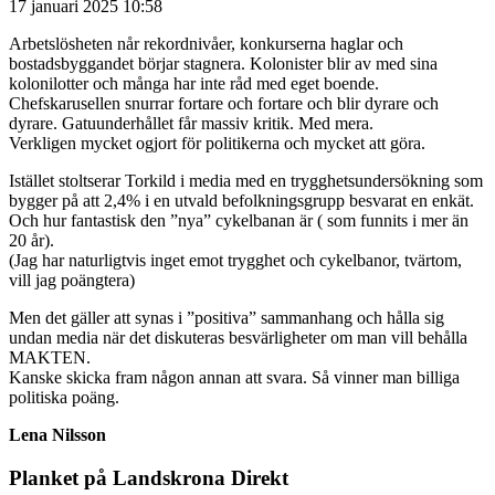
17 januari 2025 10:58
Arbetslösheten når rekordnivåer, konkurserna haglar och
bostadsbyggandet börjar stagnera. Kolonister blir av med sina
kolonilotter och många har inte råd med eget boende.
Chefskarusellen snurrar fortare och fortare och blir dyrare och
dyrare. Gatuunderhållet får massiv kritik. Med mera.
Verkligen mycket ogjort för politikerna och mycket att göra.
Istället stoltserar Torkild i media med en trygghetsundersökning som
bygger på att 2,4% i en utvald befolkningsgrupp besvarat en enkät.
Och hur fantastisk den ”nya” cykelbanan är ( som funnits i mer än
20 år).
(Jag har naturligtvis inget emot trygghet och cykelbanor, tvärtom,
vill jag poängtera)
Men det gäller att synas i ”positiva” sammanhang och hålla sig
undan media när det diskuteras besvärligheter om man vill behålla
MAKTEN.
Kanske skicka fram någon annan att svara. Så vinner man billiga
politiska poäng.
Lena Nilsson
Planket på Landskrona Direkt