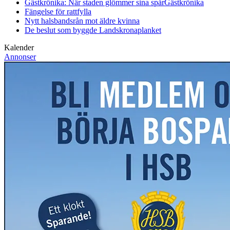
Gästkrönika: När staden glömmer sina spår
Gästkrönika
Fängelse för rattfylla
Nytt halsbandsrån mot äldre kvinna
De beslut som byggde Landskrona
planket
Kalender
Annonser