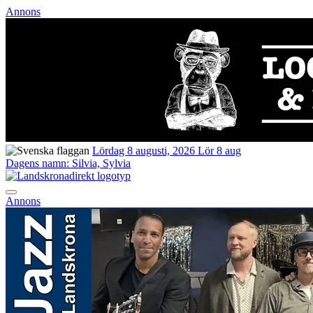
Annons
Lördag 8 augusti, 2026
Lör 8 aug
Dagens namn:
Silvia, Sylvia
Annons