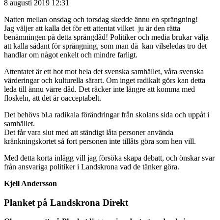
8 augusti 2019 12:31
Natten mellan onsdag och torsdag skedde ännu en sprängning!
Jag väljer att kalla det för ett attentat vilket ju är den rätta
benämningen på detta sprängdåd! Politiker och media brukar välja
att kalla sådant för sprängning, som man då kan vilseledas tro det
handlar om något enkelt och mindre farligt.
Attentatet är ett hot mot hela det svenska samhället, våra svenska
värderingar och kulturella särart. Om inget radikalt görs kan detta
leda till ännu värre dåd. Det räcker inte längre att komma med
floskeln, att det är oacceptabelt.
Det behövs bl.a radikala förändringar från skolans sida och uppåt i
samhället.
Det får vara slut med att ständigt låta personer använda
kränkningskortet så fort personen inte tillåts göra som hen vill.
Med detta korta inlägg vill jag försöka skapa debatt, och önskar svar
från ansvariga politiker i Landskrona vad de tänker göra.
Kjell Andersson
Planket på Landskrona Direkt