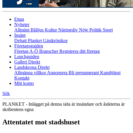
Ettan
Nyheter
Allmänt
Blåljus
Kultur
Näringsliv
Nöje
Politik
Sport
Insänt
Debatt
Planket
Gästkrönikor
Företagsguiden
Företag A-Ö
Branscher
Registrera ditt företag
Lunchguiden
Galleri Direkt
Landskrona Direkt
Allmänna villkor
Annonsera
Bli prenumerant
Kundtjänst
Kontakt
Mitt konto
Sök
PLANKET - Inlägget på denna sida är insändare och åsikterna är
skribentens egna
Attentatet mot stadshuset