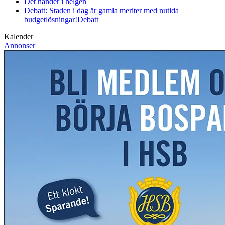
Det händer i helgen
Debatt: Staden i dag är gamla meriter med nutida
budgetlösningar!
Debatt
Kalender
Annonser