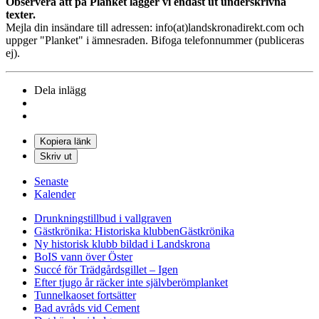
Observera att på Planket lägger vi endast ut underskrivna
texter.
Mejla din insändare till adressen: info(at)landskronadirekt.com och
uppger "Planket" i ämnesraden. Bifoga telefonnummer (publiceras
ej).
Dela inlägg
Kopiera länk
Skriv ut
Senaste
Kalender
Drunkningstillbud i vallgraven
Gästkrönika: Historiska klubben
Gästkrönika
Ny historisk klubb bildad i Landskrona
BoIS vann över Öster
Succé för Trädgårdsgillet – Igen
Efter tjugo år räcker inte självberöm
planket
Tunnelkaoset fortsätter
Bad avråds vid Cement