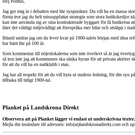
Hej Pontus,
Jag ger mig in i debatten med lite synpunkter. Du vill ha en massa stor
första tror jag du helt missuppfattat strategin som stora butikskedjor id
kan inte använda sig av sina kontrakterade byggare för få butikerna at
låter det väldigt miljövådligt att förespråka mer bilar och utsläpp i sta
Ibland undrar jag om du lever kvar på 1900-talets början med dina refe
har hänt lite på 100 år.
Som kommentar till nöjeslokalerna som inte överlevt så är jag överty
så tror inte jag att kommunen ska sänka hyran för att privata aktörer 
för att du vill ha en nattklubb i stan.
Jag har all respekt för att du vill byta ut stadens ledning, för din sy
tillbaka till tidigt 1900-tal.
Planket på Landskrona Direkt
Observera att på Planket lägger vi endast ut underskrivna texter.
Mejla din insändare till adressen: info(at)landskronadirekt.com och u