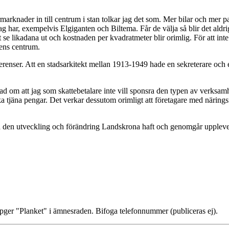
marknader in till centrum i stan tolkar jag det som. Mer bilar och mer p
ag har, exempelvis Elgiganten och Biltema. Får de välja så blir det aldrig 
t se likadana ut och kostnaden per kvadratmeter blir orimlig. För att int
dens centrum.
renser. Att en stadsarkitekt mellan 1913-1949 hade en sekreterare och en
gad om att jag som skattebetalare inte vill sponsra den typen av verks
ska tjäna pengar. Det verkar dessutom orimligt att företagare med näring
n på den utveckling och förändring Landskrona haft och genomgår upplever 
ppger "Planket" i ämnesraden. Bifoga telefonnummer (publiceras ej).