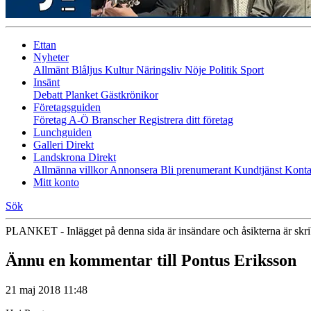
Ettan
Nyheter
Allmänt
Blåljus
Kultur
Näringsliv
Nöje
Politik
Sport
Insänt
Debatt
Planket
Gästkrönikor
Företagsguiden
Företag A-Ö
Branscher
Registrera ditt företag
Lunchguiden
Galleri Direkt
Landskrona Direkt
Allmänna villkor
Annonsera
Bli prenumerant
Kundtjänst
Konta
Mitt konto
Sök
PLANKET - Inlägget på denna sida är insändare och åsikterna är skr
Ännu en kommentar till Pontus Eriksson
21 maj 2018 11:48