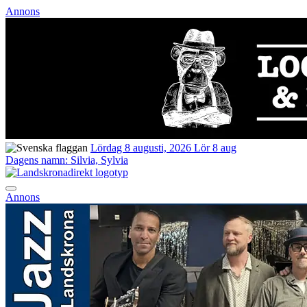
Annons
Lördag 8 augusti, 2026
Lör 8 aug
Dagens namn:
Silvia, Sylvia
Annons