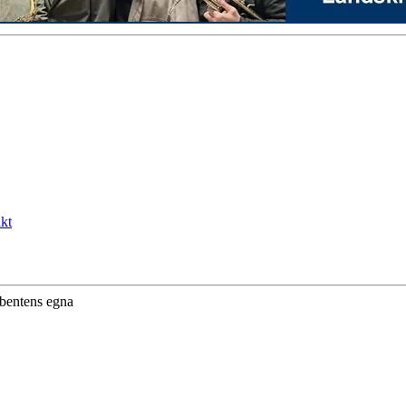
kt
ibentens egna