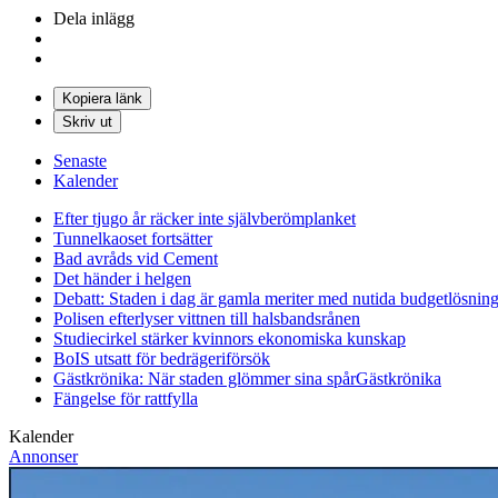
Dela inlägg
Kopiera länk
Skriv ut
Senaste
Kalender
Efter tjugo år räcker inte självberöm
planket
Tunnelkaoset fortsätter
Bad avråds vid Cement
Det händer i helgen
Debatt: Staden i dag är gamla meriter med nutida budgetlösning
Polisen efterlyser vittnen till halsbandsrånen
Studiecirkel stärker kvinnors ekonomiska kunskap
BoIS utsatt för bedrägeriförsök
Gästkrönika: När staden glömmer sina spår
Gästkrönika
Fängelse för rattfylla
Kalender
Annonser