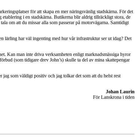
arkeringsplatser för att skapa en mer näringsvänlig stadskärna. För det
etablering i en stadskärna. Butikerna blir aldrig tillräckligt stora, de
e tala om att du missar alla som passerar på motorvägarna. Samtidigt
 lärling har väl ingenting med hur vår infrastruktur ser ut idag? Det
amhet. Kan man inte driva verksamheten enligt marknadsmässiga hyror
sförbud (som tidigare drev John’s) skulle ta del av mina skattepengar
jag som väldigt positiv och jag tolkar det som att du helst rest
Johan Laurin
För Lanskrona i tiden