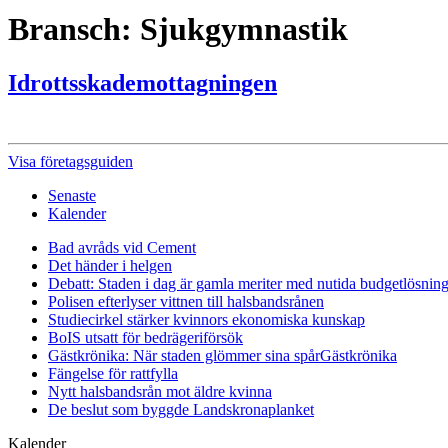
Bransch:
Sjukgymnastik
Idrottsskademottagningen
Visa företagsguiden
Senaste
Kalender
Bad avråds vid Cement
Det händer i helgen
Debatt: Staden i dag är gamla meriter med nutida budgetlösning
Polisen efterlyser vittnen till halsbandsrånen
Studiecirkel stärker kvinnors ekonomiska kunskap
BoIS utsatt för bedrägeriförsök
Gästkrönika: När staden glömmer sina spår
Gästkrönika
Fängelse för rattfylla
Nytt halsbandsrån mot äldre kvinna
De beslut som byggde Landskrona
planket
Kalender