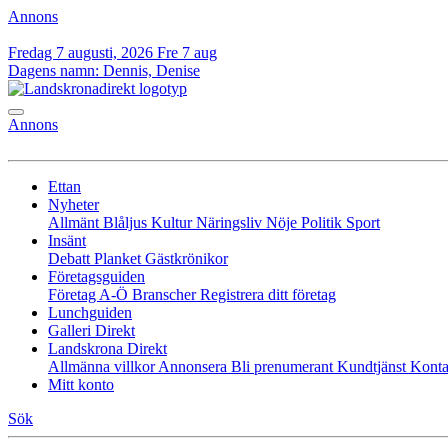
Annons
Fredag 7 augusti, 2026
Fre 7 aug
Dagens namn:
Dennis, Denise
Annons
Ettan
Nyheter
Allmänt
Blåljus
Kultur
Näringsliv
Nöje
Politik
Sport
Insänt
Debatt
Planket
Gästkrönikor
Företagsguiden
Företag A-Ö
Branscher
Registrera ditt företag
Lunchguiden
Galleri Direkt
Landskrona Direkt
Allmänna villkor
Annonsera
Bli prenumerant
Kundtjänst
Konta
Mitt konto
Sök