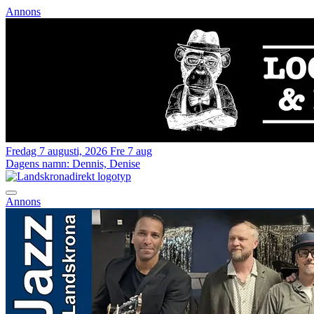
Annons
Fredag 7 augusti, 2026
Fre 7 aug
Dagens namn:
Dennis, Denise
Annons