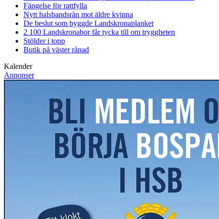
Fängelse för rattfylla
Nytt halsbandsrån mot äldre kvinna
De beslut som byggde Landskrona
planket
2 100 Landskronabor får tycka till om tryggheten
Stölder i topp
Butik på väster rånad
Kalender
Annonser