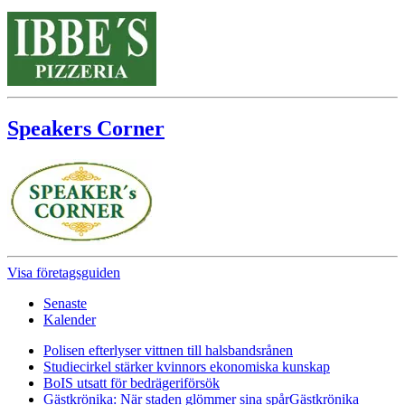
Speakers Corner
Visa företagsguiden
Senaste
Kalender
Polisen efterlyser vittnen till halsbandsrånen
Studiecirkel stärker kvinnors ekonomiska kunskap
BoIS utsatt för bedrägeriförsök
Gästkrönika: När staden glömmer sina spår
Gästkrönika