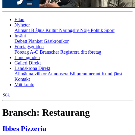
Ettan
Nyheter
Allmänt
Blåljus
Kultur
Näringsliv
Nöje
Politik
Sport
Insänt
Debatt
Planket
Gästkrönikor
Företagsguiden
Företag A-Ö
Branscher
Registrera ditt företag
Lunchguiden
Galleri Direkt
Landskrona Direkt
Allmänna villkor
Annonsera
Bli prenumerant
Kundtjänst
Kontakt
Mitt konto
Sök
Bransch:
Restaurang
Ibbes Pizzeria