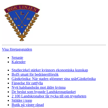
Visa företagsguiden
Senaste
Kalender
Studiecirkel stärker kvinnors ekonomiska kunskap
BoIS utsatt för bedrägeriförsök
Gästkrönika: När staden glömmer sina spår
Gästkrönika
Fängelse för rattfylla
Nytt halsbandsrån mot äldre kvinna
De beslut som byggde Landskrona
planket
2 100 Landskronabor får tycka till om tryggheten
Stölder i topp
Butik på väster rånad