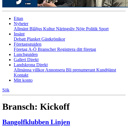
Ettan
Nyheter
Allmänt
Blåljus
Kultur
Näringsliv
Nöje
Politik
Sport
Insänt
Debatt
Planket
Gästkrönikor
Företagsguiden
Företag A-Ö
Branscher
Registrera ditt företag
Lunchguiden
Galleri Direkt
Landskrona Direkt
Allmänna villkor
Annonsera
Bli prenumerant
Kundtjänst
Kontakt
Mitt konto
Sök
Bransch:
Kickoff
Bangolfklubben Linjen