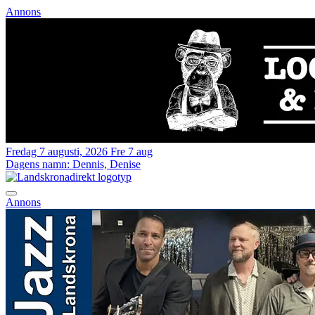
Annons
Fredag 7 augusti, 2026
Fre 7 aug
Dagens namn:
Dennis, Denise
Annons