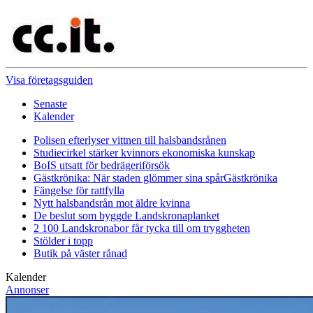
Visa företagsguiden
Senaste
Kalender
Polisen efterlyser vittnen till halsbandsrånen
Studiecirkel stärker kvinnors ekonomiska kunskap
BoIS utsatt för bedrägeriförsök
Gästkrönika: När staden glömmer sina spår
Gästkrönika
Fängelse för rattfylla
Nytt halsbandsrån mot äldre kvinna
De beslut som byggde Landskrona
planket
2 100 Landskronabor får tycka till om tryggheten
Stölder i topp
Butik på väster rånad
Kalender
Annonser