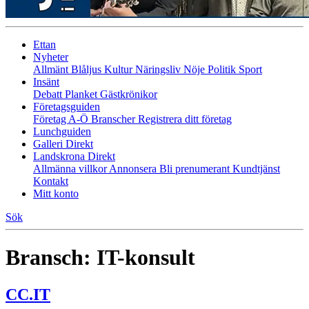
Ettan
Nyheter
Allmänt
Blåljus
Kultur
Näringsliv
Nöje
Politik
Sport
Insänt
Debatt
Planket
Gästkrönikor
Företagsguiden
Företag A-Ö
Branscher
Registrera ditt företag
Lunchguiden
Galleri Direkt
Landskrona Direkt
Allmänna villkor
Annonsera
Bli prenumerant
Kundtjänst
Kontakt
Mitt konto
Sök
Bransch:
IT-konsult
CC.IT