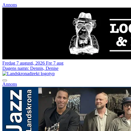
Annons
Fredag 7 augusti, 2026
Fre 7 aug
Dagens namn:
Dennis, Denise
Annons