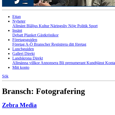
Ettan
Nyheter
Allmänt
Blåljus
Kultur
Näringsliv
Nöje
Politik
Sport
Insänt
Debatt
Planket
Gästkrönikor
Företagsguiden
Företag A-Ö
Branscher
Registrera ditt företag
Lunchguiden
Galleri Direkt
Landskrona Direkt
Allmänna villkor
Annonsera
Bli prenumerant
Kundtjänst
Konta
Mitt konto
Sök
Bransch:
Fotografering
Zebra Media