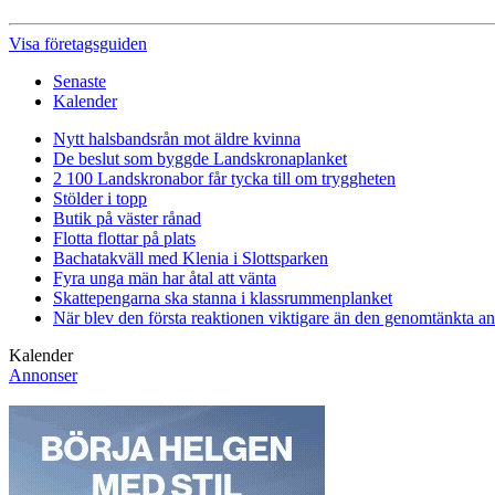
Visa företagsguiden
Senaste
Kalender
Nytt halsbandsrån mot äldre kvinna
De beslut som byggde Landskrona
planket
2 100 Landskronabor får tycka till om tryggheten
Stölder i topp
Butik på väster rånad
Flotta flottar på plats
Bachatakväll med Klenia i Slottsparken
Fyra unga män har åtal att vänta
Skattepengarna ska stanna i klassrummen
planket
När blev den första reaktionen viktigare än den genomtänkta a
Kalender
Annonser