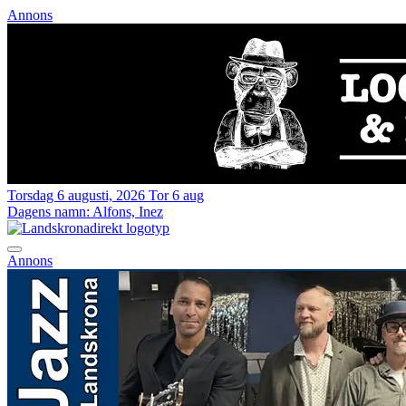
Annons
Torsdag 6 augusti, 2026
Tor 6 aug
Dagens namn:
Alfons, Inez
Annons