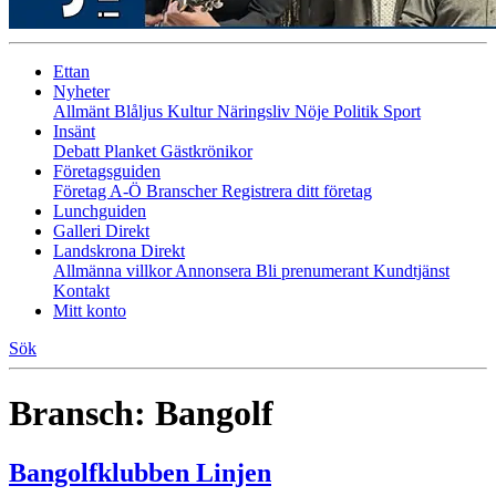
Ettan
Nyheter
Allmänt
Blåljus
Kultur
Näringsliv
Nöje
Politik
Sport
Insänt
Debatt
Planket
Gästkrönikor
Företagsguiden
Företag A-Ö
Branscher
Registrera ditt företag
Lunchguiden
Galleri Direkt
Landskrona Direkt
Allmänna villkor
Annonsera
Bli prenumerant
Kundtjänst
Kontakt
Mitt konto
Sök
Bransch:
Bangolf
Bangolfklubben Linjen