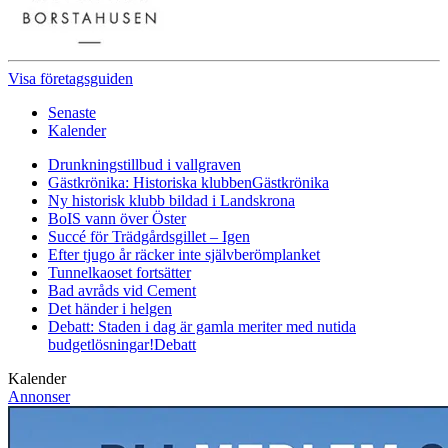
Visa företagsguiden
Senaste
Kalender
Drunkningstillbud i vallgraven
Gästkrönika: Historiska klubben
Gästkrönika
Ny historisk klubb bildad i Landskrona
BoIS vann över Öster
Succé för Trädgårdsgillet – Igen
Efter tjugo år räcker inte självberöm
planket
Tunnelkaoset fortsätter
Bad avråds vid Cement
Det händer i helgen
Debatt: Staden i dag är gamla meriter med nutida
budgetlösningar!
Debatt
Kalender
Annonser