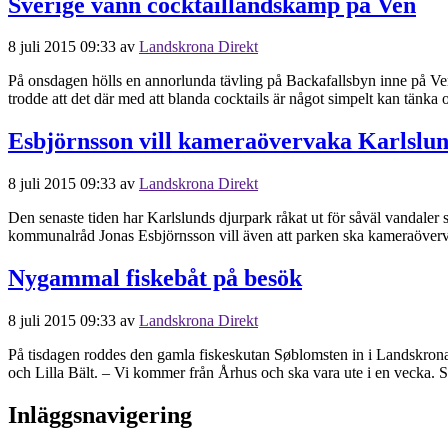
Sverige vann cocktaillandskamp på Ven
8 juli 2015 09:33
av
Landskrona Direkt
På onsdagen hölls en annorlunda tävling på Backafallsbyn inne på V
trodde att det där med att blanda cocktails är något simpelt kan tänka om
Esbjörnsson vill kameraövervaka Karlslu
8 juli 2015 09:33
av
Landskrona Direkt
Den senaste tiden har Karlslunds djurpark råkat ut för såväl vandaler s
kommunalråd Jonas Esbjörnsson vill även att parken ska kameraöverva
Nygammal fiskebåt på besök
8 juli 2015 09:33
av
Landskrona Direkt
På tisdagen roddes den gamla fiskeskutan Søblomsten in i Landskrona 
och Lilla Bält. – Vi kommer från Århus och ska vara ute i en vecka. S
Inläggsnavigering