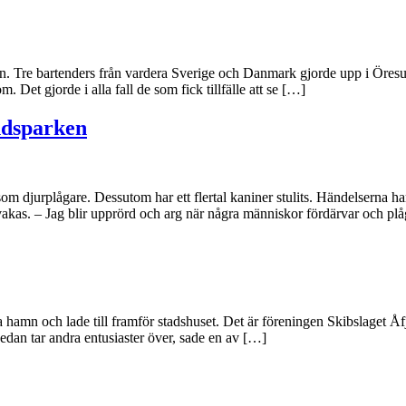
en. Tre bartenders från vardera Sverige och Danmark gjorde upp i Ör
. Det gjorde i alla fall de som fick tillfälle att se […]
ndsparken
om djurplågare. Dessutom har ett flertal kaniner stulits. Händelserna ha
kas. – Jag blir upprörd och arg när några människor fördärvar och plå
hamn och lade till framför stadshuset. Det är föreningen Skibslaget Å
edan tar andra entusiaster över, sade en av […]