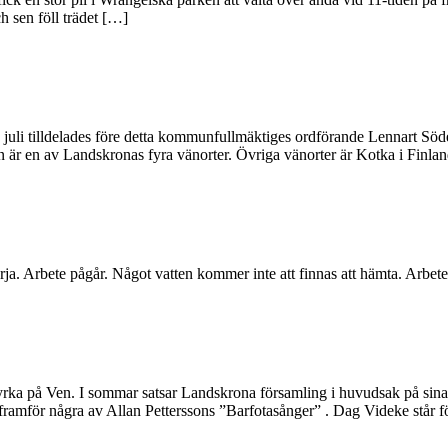
h sen föll trädet […]
juli tilldelades före detta kommunfullmäktiges ordförande Lennart Söd
 är en av Landskronas fyra vänorter. Övriga vänorter är Kotka i Finla
. Arbete pågår. Något vatten kommer inte att finnas att hämta. Arbetet
yrka på Ven. I sommar satsar Landskrona församling i huvudsak på sina 
ramför några av Allan Petterssons ”Barfotasånger” . Dag Videke står