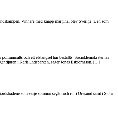
esundskampen. Vinnare med knapp marginal blev Sverige. Den som
r polisanmälts och ett elstängsel har beställts. Socialdemokraternas
gar djuren i Karlslundsparken, säger Jonas Esbjörnsson. […]
fjordsbådene som varje sommar seglar och ror i Öresund samt i Stora