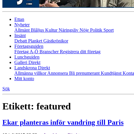
Ettan
Nyheter
Allmänt
Blåljus
Kultur
Näringsliv
Nöje
Politik
Sport
Insänt
Debatt
Planket
Gästkrönikor
Företagsguiden
Företag A-Ö
Branscher
Registrera ditt företag
Lunchguiden
Galleri Direkt
Landskrona Direkt
Allmänna villkor
Annonsera
Bli prenumerant
Kundtjänst
Konta
Mitt konto
Sök
Etikett:
featured
Ekar planteras inför vandring till Paris