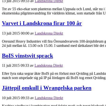
13 juli 2015 09:33
av
Landskrona Direkt
Tre av 55 eko-ekar som planteras mellan Uppsala och Lund, står nu i
ekumeniska pilgrimsvandring för världens klimat, som startade från Upp
Varvet i Landskrona firar 100 år
13 juli 2015 00:00
av
Landskrona Direkt
Oresund Heavy Industries vill fira Öresundsvarvets 100-årsjubileum ge
24 juli mellan kl. 13.00 och 15.00. I samband med tårtkalaset blir 
BoIS vinstsvit sprack
11 juli 2015 09:33
av
Landskrona Direkt
Efter fyra raka segrar åkte BoIS på en förlust mot Qviding på Landskr
match som utspelade sig på IP på lördagen då BoIS tog emot Qviding
Jättepil omkull i Wrangelska parken
10 juli 2015 09:33
av
Landskrona Direkt
Kraftiga vindbyar i kombination med fuktig mark och tungt bladverk fic