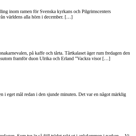
dling inom ramen för Svenska kyrkans och Pilgrimscenters
från världens alla hörn i december. […]
onakarnevalen, på kaffe och tårta. Tårtkalaset äger rum fredagen den
Dessutom framför duon Ulrika och Erland ”Vackra visor […]
en i eget mål redan i den sjunde minuten. Det var en något märklig
redagen. Som tur är så föll trädet rakt ut i ankdammen i parken. – Vi