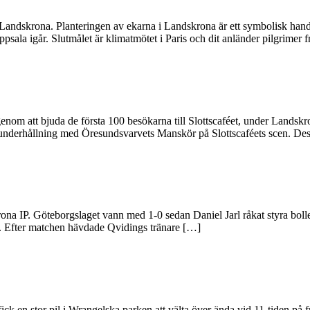
 Landskrona. Planteringen av ekarna i Landskrona är ett symbolisk han
sala igår. Slutmålet är klimatmötet i Paris och dit anländer pilgrimer 
nom att bjuda de första 100 besökarna till Slottscaféet, under Landskr
det underhållning med Öresundsvarvets Manskör på Slottscaféets scen. 
ona IP. Göteborgslaget vann med 1-0 sedan Daniel Jarl råkat styra boll
. Efter matchen hävdade Qvidings tränare […]
k en stor pil i Wrangelska parken att välta över ända vid 11-tiden på f