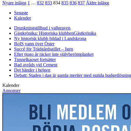
Nyare inlägg
1
…
832
833
834
835
836
837
Äldre inlägg
Senaste
Kalender
Drunkningstillbud i vallgraven
Gästkrönika: Historiska klubben
Gästkrönika
Ny historisk klubb bildad i Landskrona
BoIS vann över Öster
Succé för Trädgårdsgillet – Igen
Efter tjugo år räcker inte självberöm
planket
Tunnelkaoset fortsätter
Bad avråds vid Cement
Det händer i helgen
Debatt: Staden i dag är gamla meriter med nutida budgetlösning
Kalender
Annonser