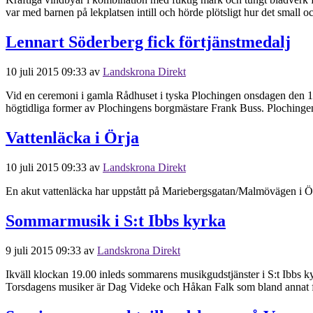
var med barnen på lekplatsen intill och hörde plötsligt hur det small oc
Lennart Söderberg fick förtjänstmedalj
10 juli 2015 09:33
av
Landskrona Direkt
Vid en ceremoni i gamla Rådhuset i tyska Plochingen onsdagen den 1 
högtidliga former av Plochingens borgmästare Frank Buss. Plochingen
Vattenläcka i Örja
10 juli 2015 09:33
av
Landskrona Direkt
En akut vattenläcka har uppstått på Mariebergsgatan/Malmövägen i Örja
Sommarmusik i S:t Ibbs kyrka
9 juli 2015 09:33
av
Landskrona Direkt
Ikväll klockan 19.00 inleds sommarens musikgudstjänster i S:t Ibbs k
Torsdagens musiker är Dag Videke och Håkan Falk som bland annat f