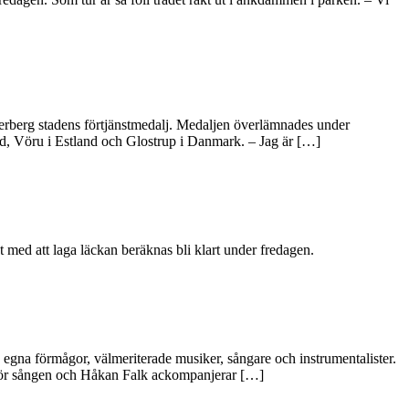
erberg stadens förtjänstmedalj. Medaljen överlämnades under
nd, Vöru i Estland och Glostrup i Danmark. – Jag är […]
 med att laga läckan beräknas bli klart under fredagen.
egna förmågor, välmeriterade musiker, sångare och instrumentalister.
 för sången och Håkan Falk ackompanjerar […]