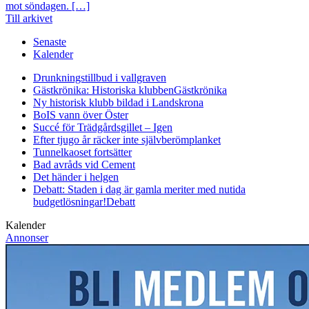
mot söndagen. […]
Till arkivet
Senaste
Kalender
Drunkningstillbud i vallgraven
Gästkrönika: Historiska klubben
Gästkrönika
Ny historisk klubb bildad i Landskrona
BoIS vann över Öster
Succé för Trädgårdsgillet – Igen
Efter tjugo år räcker inte självberöm
planket
Tunnelkaoset fortsätter
Bad avråds vid Cement
Det händer i helgen
Debatt: Staden i dag är gamla meriter med nutida
budgetlösningar!
Debatt
Kalender
Annonser