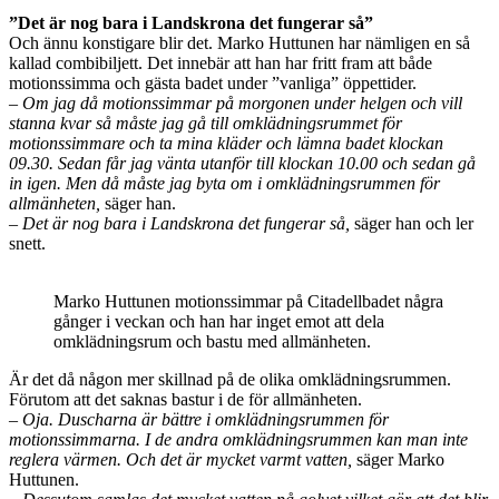
”Det är nog bara i Landskrona det fungerar så”
Och ännu konstigare blir det. Marko Huttunen har nämligen en så
kallad combibiljett. Det innebär att han har fritt fram att både
motionssimma och gästa badet under ”vanliga” öppettider.
– Om jag då motionssimmar på morgonen under helgen och vill
stanna kvar så måste jag gå till omklädningsrummet för
motionssimmare och ta mina kläder och lämna badet klockan
09.30. Sedan får jag vänta utanför till klockan 10.00 och sedan gå
in igen. Men då måste jag byta om i omklädningsrummen för
allmänheten,
säger han.
– Det är nog bara i Landskrona det fungerar så,
säger han och ler
snett.
Marko Huttunen motionssimmar på Citadellbadet några
gånger i veckan och han har inget emot att dela
omklädningsrum och bastu med allmänheten.
Är det då någon mer skillnad på de olika omklädningsrummen.
Förutom att det saknas bastur i de för allmänheten.
– Oja. Duscharna är bättre i omklädningsrummen för
motionssimmarna. I de andra omklädningsrummen kan man inte
reglera värmen. Och det är mycket varmt vatten,
säger Marko
Huttunen.