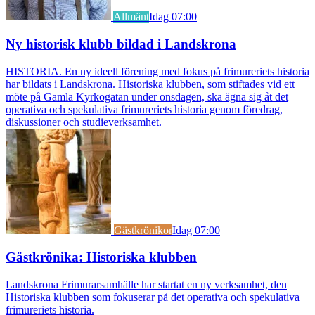
Allmänt
Idag 07:00
Ny historisk klubb bildad i Landskrona
HISTORIA. En ny ideell förening med fokus på frimureriets historia
har bildats i Landskrona. Historiska klubben, som stiftades vid ett
möte på Gamla Kyrkogatan under onsdagen, ska ägna sig åt det
operativa och spekulativa frimureriets historia genom föredrag,
diskussioner och studieverksamhet.
Gästkrönikor
Idag 07:00
Gästkrönika: Historiska klubben
Landskrona Frimurarsamhälle har startat en ny verksamhet, den
Historiska klubben som fokuserar på det operativa och spekulativa
frimureriets historia.