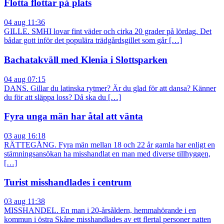
Flotta flottar på plats
04 aug 11:36
GILLE. SMHI lovar fint väder och cirka 20 grader på lördag. Det
bådar gott inför det populära trädgårdsgillet som går […]
Bachatakväll med Klenia i Slottsparken
04 aug 07:15
DANS. Gillar du latinska rytmer? Är du glad för att dansa? Känner
du för att släppa loss? Då ska du […]
Fyra unga män har åtal att vänta
03 aug 16:18
RÄTTEGÅNG. Fyra män mellan 18 och 22 år gamla har enligt en
stämningsansökan ha misshandlat en man med diverse tillhyggen,
[…]
Turist misshandlades i centrum
03 aug 11:38
MISSHANDEL. En man i 20-årsåldern, hemmahörande i en
kommun i östra Skåne misshandlades av ett flertal personer natten