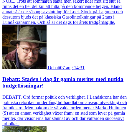
NÖJE. Trots att sommaren sakta men säkert lider mot sitt slut så
finns det en hel del kul att hitta på den kommande helgen. Bland
annat så är de säsongsavslutning för Lock Stock på Lagunen och
dessutom bjuds det på klassiska Gasolintolkningar på 2:ans i
Lundåkrahamnen. Och så är det dags för årets trädgårdsgille.
Debatt
07 aug 14:31
Debatt: Staden i dag är gamla meriter med nutida
budgetlösningar!
DEBATT. Ord formar politik och verklighet. I Landskrona har den
politiska retoriken under lång tid handlat om ansvar, utveckling och
framtidstro. Men bakom de välvalda orden menar Marko Huttunen
(S) att en annan verklighet växer fram: en stad som lever på gamla
meriter, där visionerna har stannat av och där välfärden successivt
urholkas.