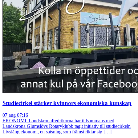
Studiecirkel stärker kvinnors ekonomiska kunskap
07 aug 07:16
EKONOMI. Landskronafredrikorna har tillsammans med
Landskrona Glumslövs Rotaryklubb tagit initiativ till studiecirkeln
Livslång ekonomi, en satsning som främst riktar sig […]