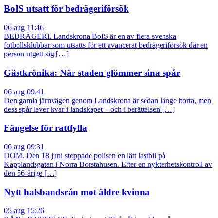
BoIS utsatt för bedrägeriförsök
06 aug 11:46
BEDRÄGERI. Landskrona BoIS är en av flera svenska
fotbollsklubbar som utsatts för ett avancerat bedrägeriförsök där en
person utgett sig […]
Gästkrönika: När staden glömmer sina spår
06 aug 09:41
Den gamla järnvägen genom Landskrona är sedan länge borta, men
dess spår lever kvar i landskapet – och i berättelsen […]
Fängelse för rattfylla
06 aug 09:31
DOM. Den 18 juni stoppade polisen en lätt lastbil på
Kapplandsgatan i Norra Borstahusen. Efter en nykterhetskontroll av
den 56-årige […]
Nytt halsbandsrån mot äldre kvinna
05 aug 15:26