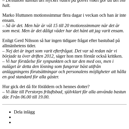
– Dessutom samlas det mycket vatten på golvet vilket gör att det blir
halt.
Marko Huttunen motionssimmar flera dagar i veckan och han är inte
ensam.
– Så är det. Men här är väl 15 till 20 motionssimmare när det är
som mest. Men är det dåligt väder har det hänt att jag varit ensam.
Enligt Gerd Nilsson så har ingen tidigare frågat efter bastubad på
allmänhetens tider.
– Nej det är inget som varit efterfrågat. Det var så redan när vi
började ta över driften 2012,
säger hon men förstår också kritiken.
– Vi har förståelse för synpunkten och tar den med oss, men i
nuläget är detta den lösning som fungerar bäst utifrån
anläggningens förutsättningar och personalens möjligheter att hålla
en god standard för alla gäster.
Hur gick det då för föräldern och hennes dotter?
– Vi åkte till Perstorps friluftsbad, självklart får alla använda bastun
där. Från 06.00 till 19.00.
Dela inlägg