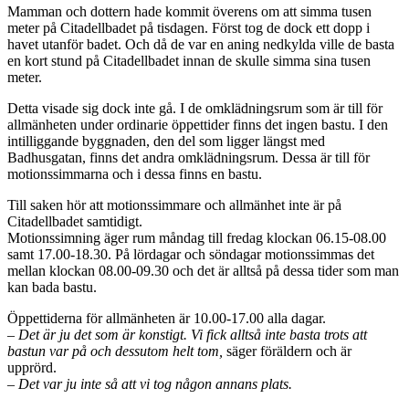
Mamman och dottern hade kommit överens om att simma tusen
meter på Citadellbadet på tisdagen. Först tog de dock ett dopp i
havet utanför badet. Och då de var en aning nedkylda ville de basta
en kort stund på Citadellbadet innan de skulle simma sina tusen
meter.
Detta visade sig dock inte gå. I de omklädningsrum som är till för
allmänheten under ordinarie öppettider finns det ingen bastu. I den
intilliggande byggnaden, den del som ligger längst med
Badhusgatan, finns det andra omklädningsrum. Dessa är till för
motionssimmarna och i dessa finns en bastu.
Till saken hör att motionssimmare och allmänhet inte är på
Citadellbadet samtidigt.
Motionssimning äger rum måndag till fredag klockan 06.15-08.00
samt 17.00-18.30. På lördagar och söndagar motionssimmas det
mellan klockan 08.00-09.30 och det är alltså på dessa tider som man
kan bada bastu.
Öppettiderna för allmänheten är 10.00-17.00 alla dagar.
– Det är ju det som är konstigt. Vi fick alltså inte basta trots att
bastun var på och dessutom helt tom,
säger föräldern och är
upprörd.
– Det var ju inte så att vi tog någon annans plats.