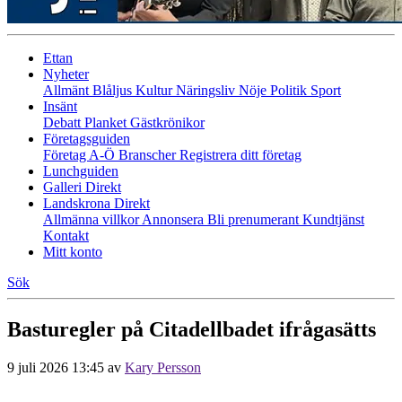
Ettan
Nyheter
Allmänt
Blåljus
Kultur
Näringsliv
Nöje
Politik
Sport
Insänt
Debatt
Planket
Gästkrönikor
Företagsguiden
Företag A-Ö
Branscher
Registrera ditt företag
Lunchguiden
Galleri Direkt
Landskrona Direkt
Allmänna villkor
Annonsera
Bli prenumerant
Kundtjänst
Kontakt
Mitt konto
Sök
Basturegler på Citadellbadet ifrågasätts
9 juli 2026 13:45
av
Kary Persson