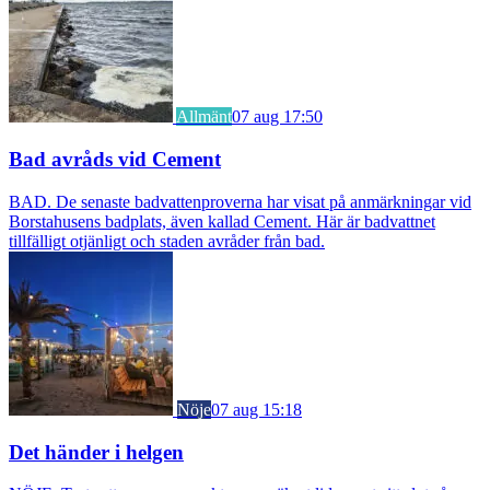
Allmänt
07 aug 17:50
Bad avråds vid Cement
BAD. De senaste badvattenproverna har visat på anmärkningar vid
Borstahusens badplats, även kallad Cement. Här är badvattnet
tillfälligt otjänligt och staden avråder från bad.
Nöje
07 aug 15:18
Det händer i helgen