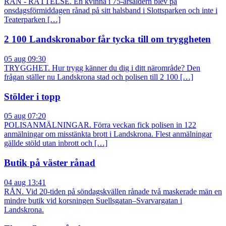
RÅN - RÄTTELSE. En kvinna i 75-årsåldern blev på
onsdagsförmiddagen rånad på sitt halsband i Slottsparken och inte i
Teaterparken […]
2 100 Landskronabor får tycka till om tryggheten
05 aug 09:30
TRYGGHET. Hur trygg känner du dig i ditt närområde? Den
frågan ställer nu Landskrona stad och polisen till 2 100 […]
Stölder i topp
05 aug 07:20
POLISANMÄLNINGAR. Förra veckan fick polisen in 122
anmälningar om misstänkta brott i Landskrona. Flest anmälningar
gällde stöld utan inbrott och […]
Butik på väster rånad
04 aug 13:41
RÅN. Vid 20-tiden på söndagskvällen rånade två maskerade män en
mindre butik vid korsningen Suellsgatan–Svarvargatan i
Landskrona.