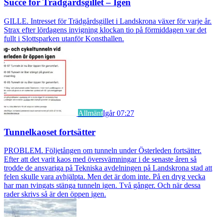
Succé för Trädgårdsgillet – Igen
GILLE. Intresset för Trädgårdsgillet i Landskrona växer för varje år.
Strax efter lördagens invigning klockan tio på förmiddagen var det
fullt i Slottsparken utanför Konsthallen.
Allmänt
Igår 07:27
Tunnelkaoset fortsätter
PROBLEM. Följetången om tunneln under Österleden fortsätter.
Efter att det varit kaos med översvämningar i de senaste åren så
trodde de ansvariga på Tekniska avdelningen på Landskrona stad att
felen skulle vara avhjälpta. Men det är dom inte. På en dryg vecka
har man tvingats stänga tunneln igen. Två gånger. Och när dessa
rader skrivs så är den öppen igen.