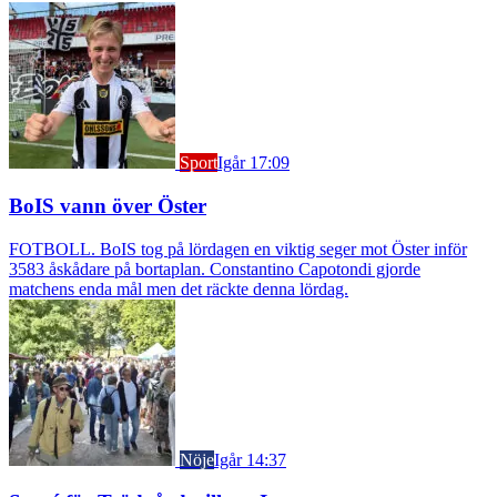
Sport
Igår 17:09
BoIS vann över Öster
FOTBOLL. BoIS tog på lördagen en viktig seger mot Öster inför
3583 åskådare på bortaplan. Constantino Capotondi gjorde
matchens enda mål men det räckte denna lördag.
Nöje
Igår 14:37