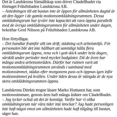
Det är Landskrona Simsällskap som driver Citadellbadet via
företaget Friluftsbaden Landskrona AB.
– Anledningen till att bastun inte är öppen för allmänheten dagtid är
att den ligger i de gamla motionsomklädningsrummen. Dessa
omklädningsrum har tyvärr inte kapacitet att vara öppna parallellt
med de övriga omklädningsrummen för allmänheten under dagen,
bekräftar Gerd Nilsson på Friluftsbaden Landskrona AB.
Hon förtydligar.
– Det handlar framför allt om drift, städning och arbetsmiljö. För
personalen blir det inte hållbart att samtidigt hålla flera
omklädningsrum öppna, rena och i gott skick under hela dagen,
särskilt under perioder med mycket badgäster. Då de även har
många andra arbetsområden. Därför har rutinen varit att
motionsomklädningsrummen används i samband med
motionssimmet, städas efter morgonens pass och öppnas igen inför
motionssimmet på kvällen. Under tiden dessa är stängda är de nya
stora omklädningsrummen öppna.
Landskrona Direkts trogne läsare Marko Huttunen har, som
motionssimmare, genom åren haft många åsikter om Citadellbadet.
– Jag tycker också att det är konstigt. Varför har vi olika
omklädningsrum när våra tider inte krockar? Jag hade personligen
inte haft något emot om allmänheten hade haft tillgång till bastun,
säger han.