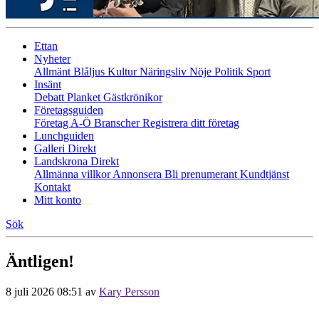
Ettan
Nyheter
Allmänt
Blåljus
Kultur
Näringsliv
Nöje
Politik
Sport
Insänt
Debatt
Planket
Gästkrönikor
Företagsguiden
Företag A-Ö
Branscher
Registrera ditt företag
Lunchguiden
Galleri Direkt
Landskrona Direkt
Allmänna villkor
Annonsera
Bli prenumerant
Kundtjänst
Kontakt
Mitt konto
Sök
Äntligen!
8 juli 2026 08:51
av
Kary Persson