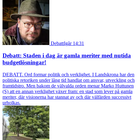
Debatt
Igår 14:31
Debatt: Staden i dag är gamla meriter med nutida
budgetlösningar!
DEBATT. Ord formar politik och verklighet. I Landskrona har den
politiska retoriken under lång tid handlat om ansvar, utveckling och
framtidstro. Men bakom de välvalda orden menar Marko Huttunen
(S) att en annan verklighet växer fram: en stad som lever på gamla
meriter, där visionerna har stannat av och där välfärden successivt
urholkas.