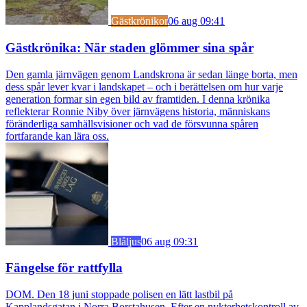
Gästkrönikor
06 aug 09:41
Gästkrönika: När staden glömmer sina spår
Den gamla järnvägen genom Landskrona är sedan länge borta, men
dess spår lever kvar i landskapet – och i berättelsen om hur varje
generation formar sin egen bild av framtiden. I denna krönika
reflekterar Ronnie Niby över järnvägens historia, människans
föränderliga samhällsvisioner och vad de försvunna spåren
fortfarande kan lära oss.
Blåljus
06 aug 09:31
Fängelse för rattfylla
DOM. Den 18 juni stoppade polisen en lätt lastbil på
Kapplandsgatan i Norra Borstahusen. Efter en nykterhetskontroll av