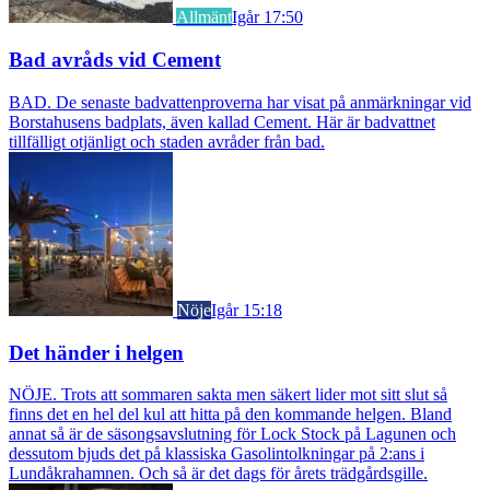
Allmänt
Igår 17:50
Bad avråds vid Cement
BAD. De senaste badvattenproverna har visat på anmärkningar vid
Borstahusens badplats, även kallad Cement. Här är badvattnet
tillfälligt otjänligt och staden avråder från bad.
Nöje
Igår 15:18
Det händer i helgen
NÖJE. Trots att sommaren sakta men säkert lider mot sitt slut så
finns det en hel del kul att hitta på den kommande helgen. Bland
annat så är de säsongsavslutning för Lock Stock på Lagunen och
dessutom bjuds det på klassiska Gasolintolkningar på 2:ans i
Lundåkrahamnen. Och så är det dags för årets trädgårdsgille.