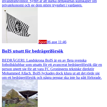
invandrarkvinnor. Syftet är att stärka deltagarnas kunskaper om
privatekonomi och ge dem större trygghet i vardagen.
Sport
06 aug 11:46
BoIS utsatt för bedrägeriförsök
BEDRÄGERI. Landskrona BoIS är en av flera svenska
fotbollsklubbar som utsatts för ett avancerat bedrägeriförsök där en
person utgett sig för att vara FC Groningens tekniske direktör
Mohammed Allach. BoIS lyckades dock klura ut att det rörde sig
om ett bedrägeriförsök och några pengar ska inte ha gått förlorade.