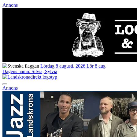
Annons
Lördag 8 augusti, 2026
Lör 8 aug
Dagens namn:
Silvia, Sylvia
Annons