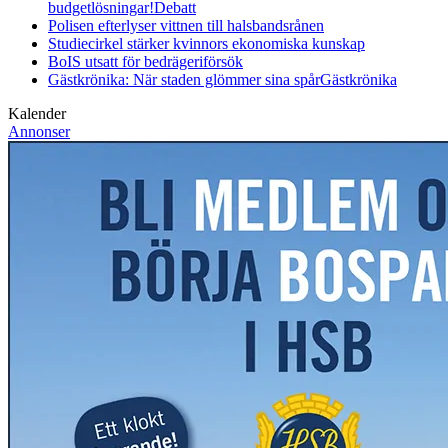
budgetlösningar!
Debatt
Polisen efterlyser vittnen till halsbandsrånen
Studiecirkel stärker kvinnors ekonomiska kunskap
BoIS utsatt för bedrägeriförsök
Gästkrönika: När staden glömmer sina spår
Gästkrönika
Kalender
Annonser