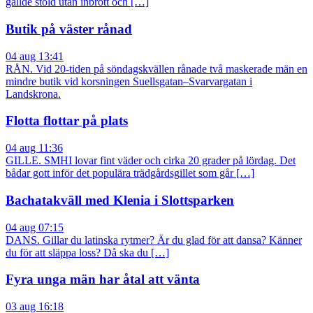
gällde stöld utan inbrott och […]
Butik på väster rånad
04 aug 13:41
RÅN. Vid 20-tiden på söndagskvällen rånade två maskerade män en
mindre butik vid korsningen Suellsgatan–Svarvargatan i
Landskrona.
Flotta flottar på plats
04 aug 11:36
GILLE. SMHI lovar fint väder och cirka 20 grader på lördag. Det
bådar gott inför det populära trädgårdsgillet som går […]
Bachatakväll med Klenia i Slottsparken
04 aug 07:15
DANS. Gillar du latinska rytmer? Är du glad för att dansa? Känner
du för att släppa loss? Då ska du […]
Fyra unga män har åtal att vänta
03 aug 16:18