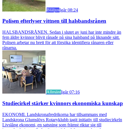
Blåljus
Igår 08:24
Polisen efterlyser vittnen till halsbandsrånen
HALSBANDSRÅNEN. Sedan i slutet av juni har inte mindre än
fem äldre kvinnor blivit rånade på sina halsband på liknande sätt.
Polisen arbetar nu brett för att försöka identifiera rånaren eller
rånarna.
Allmänt
Igår 07:16
Studiecirkel stärker kvinnors ekonomiska kunskap
EKONOMI. Landskronafredrikorna har tillsammans med
Landskrona Glumslövs Rotaryklubb tagit initiativ till studiecirkeln
Livslång ekonomi, en satsning som främst riktar sig till