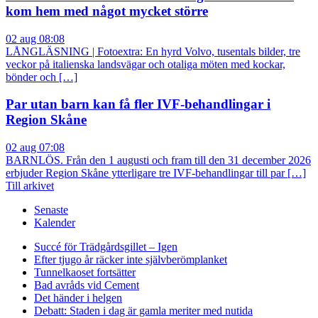
kom hem med något mycket större
02 aug 08:08
LÅNGLÄSNING | Fotoextra: En hyrd Volvo, tusentals bilder, tre
veckor på italienska landsvägar och otaliga möten med kockar,
bönder och […]
Par utan barn kan få fler IVF-behandlingar i
Region Skåne
02 aug 07:08
BARNLÖS. Från den 1 augusti och fram till den 31 december 2026
erbjuder Region Skåne ytterligare tre IVF-behandlingar till par […]
Till arkivet
Senaste
Kalender
Succé för Trädgårdsgillet – Igen
Efter tjugo år räcker inte självberöm
planket
Tunnelkaoset fortsätter
Bad avråds vid Cement
Det händer i helgen
Debatt: Staden i dag är gamla meriter med nutida