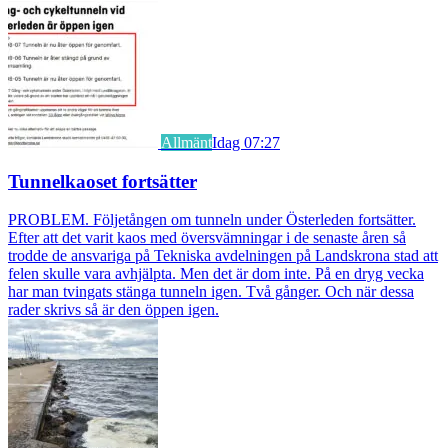
Allmänt
Idag 07:27
Tunnelkaoset fortsätter
PROBLEM. Följetången om tunneln under Österleden fortsätter.
Efter att det varit kaos med översvämningar i de senaste åren så
trodde de ansvariga på Tekniska avdelningen på Landskrona stad att
felen skulle vara avhjälpta. Men det är dom inte. På en dryg vecka
har man tvingats stänga tunneln igen. Två gånger. Och när dessa
rader skrivs så är den öppen igen.