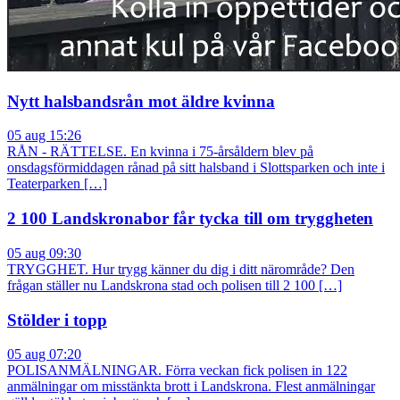
Nytt halsbandsrån mot äldre kvinna
05 aug 15:26
RÅN - RÄTTELSE. En kvinna i 75-årsåldern blev på
onsdagsförmiddagen rånad på sitt halsband i Slottsparken och inte i
Teaterparken […]
2 100 Landskronabor får tycka till om tryggheten
05 aug 09:30
TRYGGHET. Hur trygg känner du dig i ditt närområde? Den
frågan ställer nu Landskrona stad och polisen till 2 100 […]
Stölder i topp
05 aug 07:20
POLISANMÄLNINGAR. Förra veckan fick polisen in 122
anmälningar om misstänkta brott i Landskrona. Flest anmälningar