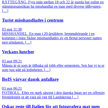
RÄTTEGÅNG. Fyra män mellan 18 och 22 år gamla har enligt en
stämningsansökan ha misshandlat en man med diverse tillhyggen,
[…]
Turist misshandlades i centrum
03 aug 11:38
MISSHANDEL. En man i 20-årsåldern, hemmahörande i en
kommun i östra Skåne misshandlades av ett flertal personer natten
mot söndagen. […]
Veckans luncher
03 aug 09:21
Många är ni som är tillbaka på jobb efter semestern. Sen har vi ju er
som just gått på ledigheten. […]
BoIS värvar dansk anfallare
03 aug 06:21
FOTBOLL. Efter en stark säsong i den danska ligan ser en offensiv
förstärkning ut att vara på väg till Landskrona […]
Oskar reste till Italien för att fotografera mat men