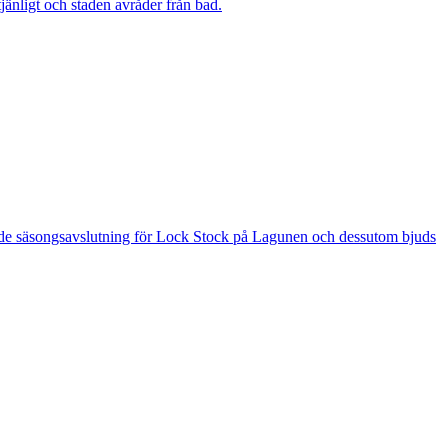
änligt och staden avråder från bad.
 är de säsongsavslutning för Lock Stock på Lagunen och dessutom bjuds