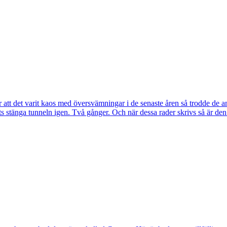
tt det varit kaos med översvämningar i de senaste åren så trodde de a
s stänga tunneln igen. Två gånger. Och när dessa rader skrivs så är de