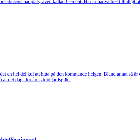
ahusens badplats, även kallad Cement. Här är badvattnet tillfälligt otj
ns det en hel del kul att hitta på den kommande helgen. Bland annat så
r det dags för årets trädgårdsgille.
dgetlösningar!