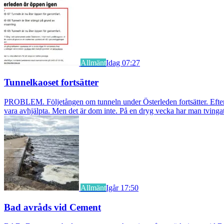
Allmänt
Idag 07:27
Tunnelkaoset fortsätter
PROBLEM. Följetången om tunneln under Österleden fortsätter. Efter a
vara avhjälpta. Men det är dom inte. På en dryg vecka har man tvingat
Allmänt
Igår 17:50
Bad avråds vid Cement