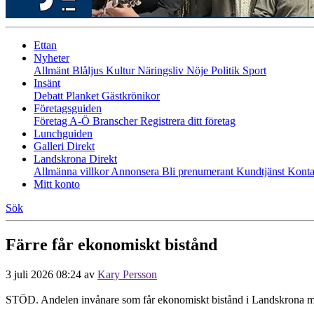
Ettan
Nyheter
Allmänt
Blåljus
Kultur
Näringsliv
Nöje
Politik
Sport
Insänt
Debatt
Planket
Gästkrönikor
Företagsguiden
Företag A-Ö
Branscher
Registrera ditt företag
Lunchguiden
Galleri Direkt
Landskrona Direkt
Allmänna villkor
Annonsera
Bli prenumerant
Kundtjänst
Konta
Mitt konto
Sök
Färre får ekonomiskt bistånd
3 juli 2026 08:24
av
Kary Persson
STÖD. Andelen invånare som får ekonomiskt bistånd i Landskrona mins