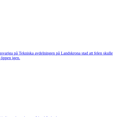
nsvariga på Tekniska avdelningen på Landskrona stad att felen skulle
n öppen igen.