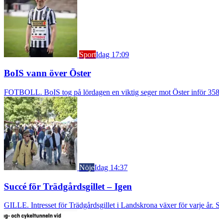
Sport
Idag 17:09
BoIS vann över Öster
FOTBOLL. BoIS tog på lördagen en viktig seger mot Öster inför 3583
Nöje
Idag 14:37
Succé för Trädgårdsgillet – Igen
GILLE. Intresset för Trädgårdsgillet i Landskrona växer för varje år. S