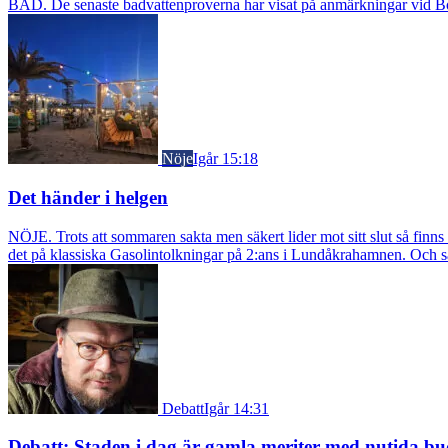
BAD. De senaste badvattenproverna har visat på anmärkningar vid Borst
Nöje
Igår 15:18
Det händer i helgen
NÖJE. Trots att sommaren sakta men säkert lider mot sitt slut så fin
det på klassiska Gasolintolkningar på 2:ans i Lundåkrahamnen. Och så ä
Debatt
Igår 14:31
Debatt: Staden i dag är gamla meriter med nutida bu