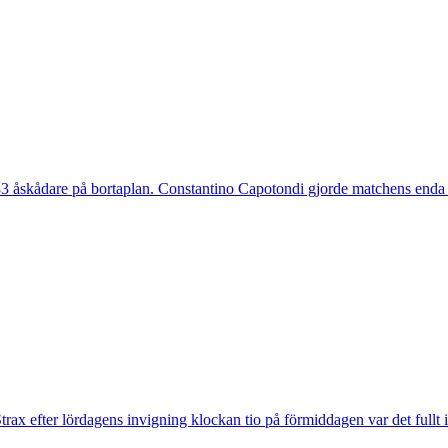
 åskådare på bortaplan. Constantino Capotondi gjorde matchens enda 
trax efter lördagens invigning klockan tio på förmiddagen var det fullt 