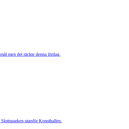
mål men det räckte denna lördag.
i Slottsparken utanför Konsthallen.