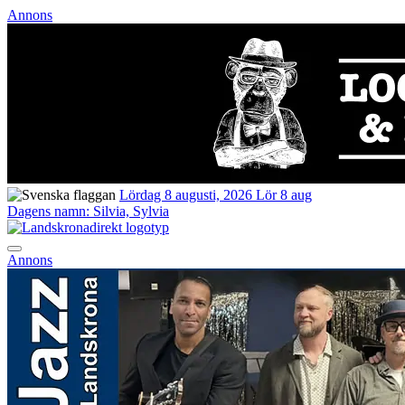
Annons
Lördag 8 augusti, 2026
Lör 8 aug
Dagens namn:
Silvia, Sylvia
Annons