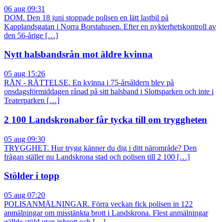
06 aug 09:31
DOM. Den 18 juni stoppade polisen en lätt lastbil på
Kapplandsgatan i Norra Borstahusen. Efter en nykterhetskontroll av
den 56-årige […]
Nytt halsbandsrån mot äldre kvinna
05 aug 15:26
RÅN - RÄTTELSE. En kvinna i 75-årsåldern blev på
onsdagsförmiddagen rånad på sitt halsband i Slottsparken och inte i
Teaterparken […]
2 100 Landskronabor får tycka till om tryggheten
05 aug 09:30
TRYGGHET. Hur trygg känner du dig i ditt närområde? Den
frågan ställer nu Landskrona stad och polisen till 2 100 […]
Stölder i topp
05 aug 07:20
POLISANMÄLNINGAR. Förra veckan fick polisen in 122
anmälningar om misstänkta brott i Landskrona. Flest anmälningar
gällde stöld utan inbrott och […]