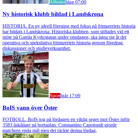
Allmänt
Idag 07:00
Ny historisk klubb bildad i Landskrona
HISTORIA. En ny ideell förening med fokus på frimureriets historia
har bildats i Landskrona. Historiska klubben, som stiftades vid ett
möte på Gamla Kyrkogatan under onsdagen, ska ägna sig åt det
operativa och spekulativa frimureriets historia genom föredrag,
diskussioner och studieverksamhet.
Sport
Igår 17:09
BoIS vann över Öster
FOTBOLL. BoIS tog på lördagen en viktig seger mot Öster inför
3583 åskådare på bortaplan. Constantino Capotondi gjorde
matchens enda mål men det räckte denna lördag.