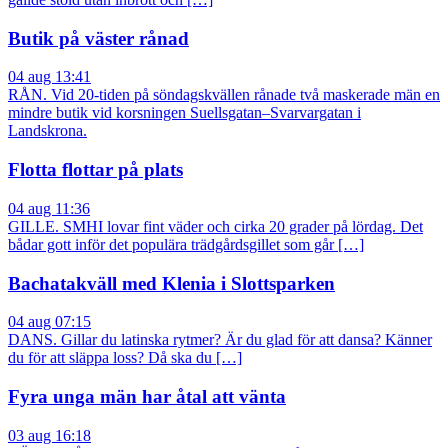
Butik på väster rånad
04 aug 13:41
RÅN. Vid 20-tiden på söndagskvällen rånade två maskerade män en
mindre butik vid korsningen Suellsgatan–Svarvargatan i
Landskrona.
Flotta flottar på plats
04 aug 11:36
GILLE. SMHI lovar fint väder och cirka 20 grader på lördag. Det
bådar gott inför det populära trädgårdsgillet som går […]
Bachatakväll med Klenia i Slottsparken
04 aug 07:15
DANS. Gillar du latinska rytmer? Är du glad för att dansa? Känner
du för att släppa loss? Då ska du […]
Fyra unga män har åtal att vänta
03 aug 16:18