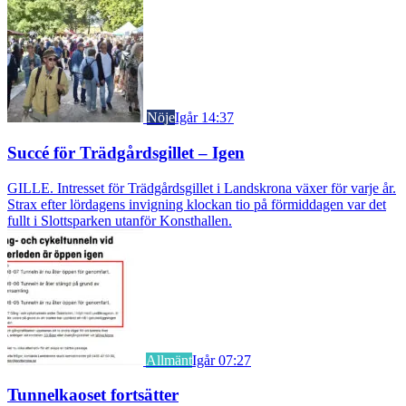
Nöje
Igår 14:37
Succé för Trädgårdsgillet – Igen
GILLE. Intresset för Trädgårdsgillet i Landskrona växer för varje år.
Strax efter lördagens invigning klockan tio på förmiddagen var det
fullt i Slottsparken utanför Konsthallen.
Allmänt
Igår 07:27
Tunnelkaoset fortsätter