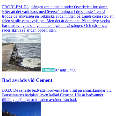
PROBLEM. Följetången om tunneln under Österleden fortsätter.
Efter att det varit kaos med översvämningar i de senaste åren så
trodde de ansvariga på Tekniska avdelningen på Landskrona stad att
felen skulle vara avhjälpta. Men det är dom inte. På en dryg vecka
har man tvingats stänga tunneln igen. Två gånger. Och när dessa
rader skrivs så är den öppen igen.
Allmänt
07 aug 17:50
Bad avråds vid Cement
BAD. De senaste badvattenproverna har visat på anmärkningar vid
Borstahusens badplats, även kallad Cement. Här är badvattnet
tillfälligt otjänligt och staden avråder från bad.