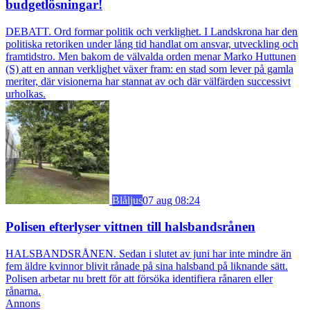
budgetlösningar!
DEBATT. Ord formar politik och verklighet. I Landskrona har den
politiska retoriken under lång tid handlat om ansvar, utveckling och
framtidstro. Men bakom de välvalda orden menar Marko Huttunen
(S) att en annan verklighet växer fram: en stad som lever på gamla
meriter, där visionerna har stannat av och där välfärden successivt
urholkas.
Blåljus
07 aug 08:24
Polisen efterlyser vittnen till halsbandsrånen
HALSBANDSRÅNEN. Sedan i slutet av juni har inte mindre än
fem äldre kvinnor blivit rånade på sina halsband på liknande sätt.
Polisen arbetar nu brett för att försöka identifiera rånaren eller
rånarna.
Annons