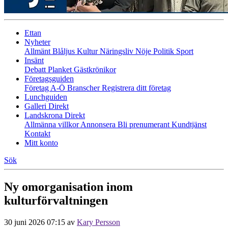
Ettan
Nyheter
Allmänt
Blåljus
Kultur
Näringsliv
Nöje
Politik
Sport
Insänt
Debatt
Planket
Gästkrönikor
Företagsguiden
Företag A-Ö
Branscher
Registrera ditt företag
Lunchguiden
Galleri Direkt
Landskrona Direkt
Allmänna villkor
Annonsera
Bli prenumerant
Kundtjänst
Kontakt
Mitt konto
Sök
Ny omorganisation inom
kulturförvaltningen
30 juni 2026 07:15
av
Kary Persson