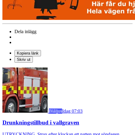
Dela inlägg
Kopiera länk
Skriv ut
Blåljus
Idag 07:03
Drunkningstillbud i vallgraven
UTRYCKNING. Strax efter klockan ett natten mot söndagen