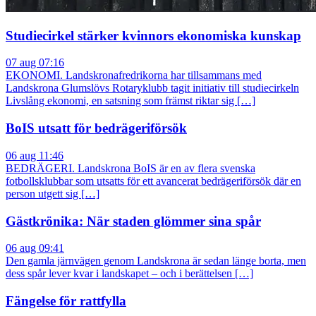
Studiecirkel stärker kvinnors ekonomiska kunskap
07 aug 07:16
EKONOMI. Landskronafredrikorna har tillsammans med
Landskrona Glumslövs Rotaryklubb tagit initiativ till studiecirkeln
Livslång ekonomi, en satsning som främst riktar sig […]
BoIS utsatt för bedrägeriförsök
06 aug 11:46
BEDRÄGERI. Landskrona BoIS är en av flera svenska
fotbollsklubbar som utsatts för ett avancerat bedrägeriförsök där en
person utgett sig […]
Gästkrönika: När staden glömmer sina spår
06 aug 09:41
Den gamla järnvägen genom Landskrona är sedan länge borta, men
dess spår lever kvar i landskapet – och i berättelsen […]
Fängelse för rattfylla