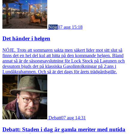
Nöje
07 aug 15:18
Det händer i helgen
NÖJE. Trots att sommaren sakta men säkert lider mot sitt slut så
finns det en hel del kul att hitta på den kommande helgen. Bland
annat så är de säsongsavslutning för Lock Stock på Lagunen och
dessutom bjuds det på klassiska Gasolintolkningar på 2:ans i
Lundåkrahamnen. Och så är det dags för årets trädgårdsgille.
Debatt
07 aug 14:31
Debatt: Staden i dag är gamla meriter med nutida