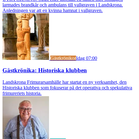
larmades brandkår och ambulans till vallgraven i Landskrona.
Anledningen var att en kvinna hamnat i vallgraven.
Gästkrönikor
Idag 07:00
Gästkrönika: Historiska klubben
Landskrona Frimurarsamhälle har startat en ny verksamhet, den
Historiska klubben som fokuserar på det operativa och spekulativa
frimureriets historia.