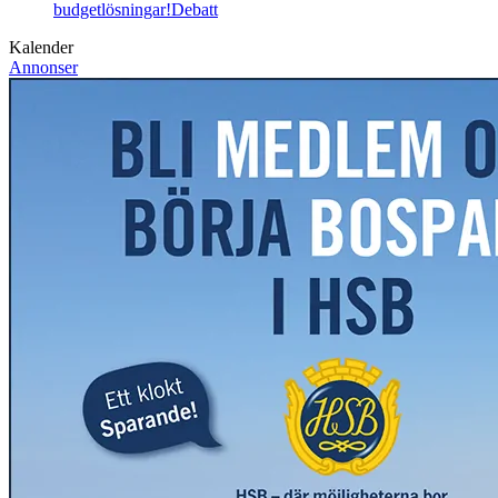
budgetlösningar!
Debatt
Kalender
Annonser