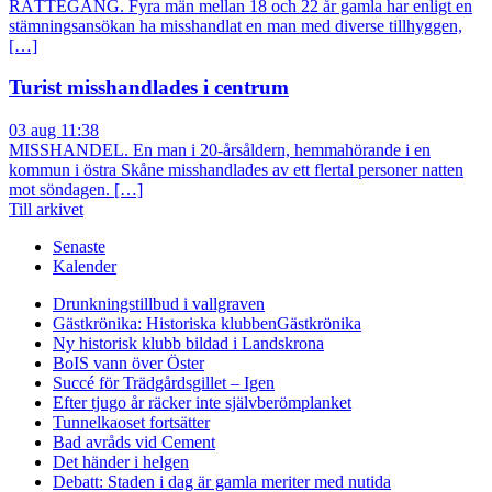
RÄTTEGÅNG. Fyra män mellan 18 och 22 år gamla har enligt en
stämningsansökan ha misshandlat en man med diverse tillhyggen,
[…]
Turist misshandlades i centrum
03 aug 11:38
MISSHANDEL. En man i 20-årsåldern, hemmahörande i en
kommun i östra Skåne misshandlades av ett flertal personer natten
mot söndagen. […]
Till arkivet
Senaste
Kalender
Drunkningstillbud i vallgraven
Gästkrönika: Historiska klubben
Gästkrönika
Ny historisk klubb bildad i Landskrona
BoIS vann över Öster
Succé för Trädgårdsgillet – Igen
Efter tjugo år räcker inte självberöm
planket
Tunnelkaoset fortsätter
Bad avråds vid Cement
Det händer i helgen
Debatt: Staden i dag är gamla meriter med nutida