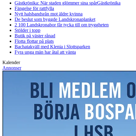
Gästkrönika: När staden glömmer sina spår
Gästkrönika
Fängelse för rattfylla
Nytt halsbandsrån mot äldre kvinna
De beslut som byggde Landskrona
planket
2 100 Landskronabor får tycka till om tryggheten
Stölder i topp
Butik på väster rånad
Flotta flottar på plats
Bachatakväll med Klenia i Slottsparken
Fyra unga män har åtal att vänta
Kalender
Annonser