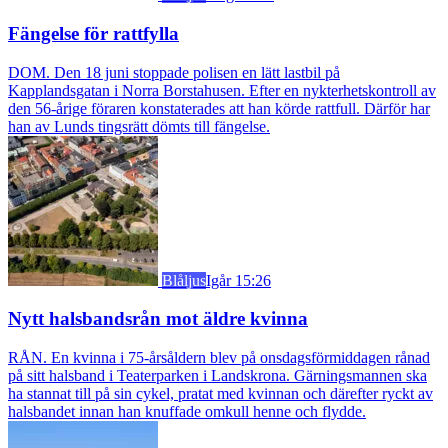
Fängelse för rattfylla
DOM. Den 18 juni stoppade polisen en lätt lastbil på
Kapplandsgatan i Norra Borstahusen. Efter en nykterhetskontroll av
den 56-årige föraren konstaterades att han körde rattfull. Därför har
han av Lunds tingsrätt dömts till fängelse.
Blåljus
Igår 15:26
Nytt halsbandsrån mot äldre kvinna
RÅN. En kvinna i 75-årsåldern blev på onsdagsförmiddagen rånad
på sitt halsband i Teaterparken i Landskrona. Gärningsmannen ska
ha stannat till på sin cykel, pratat med kvinnan och därefter ryckt av
halsbandet innan han knuffade omkull henne och flydde.