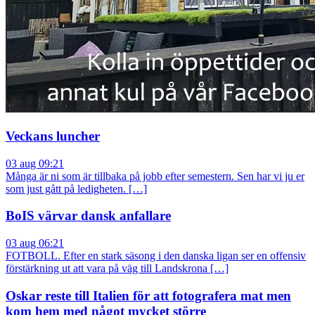
Veckans luncher
03 aug 09:21
Många är ni som är tillbaka på jobb efter semestern. Sen har vi ju er
som just gått på ledigheten. […]
BoIS värvar dansk anfallare
03 aug 06:21
FOTBOLL. Efter en stark säsong i den danska ligan ser en offensiv
förstärkning ut att vara på väg till Landskrona […]
Oskar reste till Italien för att fotografera mat men
kom hem med något mycket större