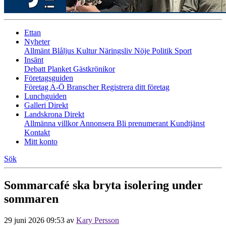
Ettan
Nyheter
Allmänt
Blåljus
Kultur
Näringsliv
Nöje
Politik
Sport
Insänt
Debatt
Planket
Gästkrönikor
Företagsguiden
Företag A-Ö
Branscher
Registrera ditt företag
Lunchguiden
Galleri Direkt
Landskrona Direkt
Allmänna villkor
Annonsera
Bli prenumerant
Kundtjänst
Kontakt
Mitt konto
Sök
Sommarcafé ska bryta isolering under
sommaren
29 juni 2026 09:53
av
Kary Persson