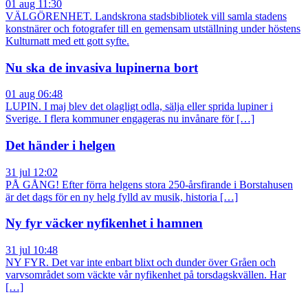
01 aug 11:30
VÄLGÖRENHET. Landskrona stadsbibliotek vill samla stadens
konstnärer och fotografer till en gemensam utställning under höstens
Kulturnatt med ett gott syfte.
Nu ska de invasiva lupinerna bort
01 aug 06:48
LUPIN. I maj blev det olagligt odla, sälja eller sprida lupiner i
Sverige. I flera kommuner engageras nu invånare för […]
Det händer i helgen
31 jul 12:02
PÅ GÅNG! Efter förra helgens stora 250-årsfirande i Borstahusen
är det dags för en ny helg fylld av musik, historia […]
Ny fyr väcker nyfikenhet i hamnen
31 jul 10:48
NY FYR. Det var inte enbart blixt och dunder över Gråen och
varvsområdet som väckte vår nyfikenhet på torsdagskvällen. Har
[…]