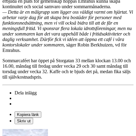
erbjuda en plats för gemenskap hoppas Emrahus kunna skapa
kontinuitet och social samvaro under sommarmånaderna.
— Detta är en målgrupp som ligger oss väldigt varmt om hjärtat. Vi
arbetar varje dag för att skapa bra bostäder för personer med
funktionsnedsättning, men vi vill också bidra till att de får en
meningsfull fritid. Vi sponsrar flera lokala idrottsföreningar, men nu
under sommaren kan det vara uppehåll både i fritidsaktiviteter och
daglig verksamhet. Därför fick vi idéen att öppna ett café i våra
kontorslokaler under sommaren
, säger Robin Berkhuizen, vd för
Emrahus.
Sommarcaféet har öppet på Storgatan 33 mellan klockan 13.00 och
16.00, måndag till fredag under vecka 29 och 30 samt måndag till
torsdag under vecka 32. Kaffe och te bjuds det på, medan fika säljs
till självkostnadspris.
Dela inlägg
Kopiera länk
Skriv ut