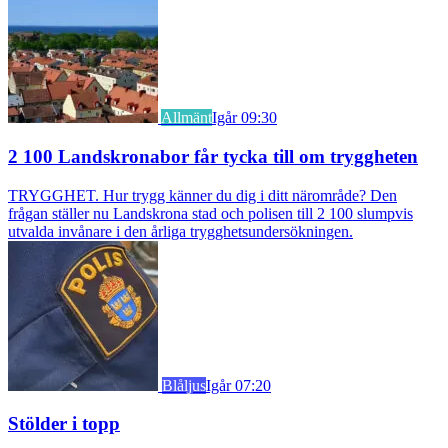
Allmänt
Igår 09:30
2 100 Landskronabor får tycka till om tryggheten
TRYGGHET. Hur trygg känner du dig i ditt närområde? Den
frågan ställer nu Landskrona stad och polisen till 2 100 slumpvis
utvalda invånare i den årliga trygghetsundersökningen.
Blåljus
Igår 07:20
Stölder i topp