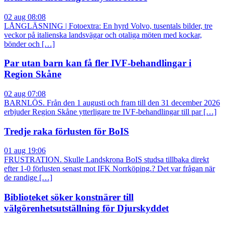
02 aug 08:08
LÅNGLÄSNING | Fotoextra: En hyrd Volvo, tusentals bilder, tre
veckor på italienska landsvägar och otaliga möten med kockar,
bönder och […]
Par utan barn kan få fler IVF-behandlingar i
Region Skåne
02 aug 07:08
BARNLÖS. Från den 1 augusti och fram till den 31 december 2026
erbjuder Region Skåne ytterligare tre IVF-behandlingar till par […]
Tredje raka förlusten för BoIS
01 aug 19:06
FRUSTRATION. Skulle Landskrona BoIS studsa tillbaka direkt
efter 1-0 förlusten senast mot IFK Norrköping.? Det var frågan när
de randige […]
Biblioteket söker konstnärer till
välgörenhetsutställning för Djurskyddet