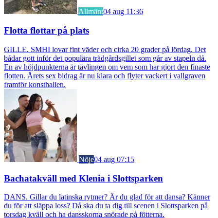
Allmänt
04 aug 11:36
Flotta flottar på plats
GILLE. SMHI lovar fint väder och cirka 20 grader på lördag. Det
bådar gott inför det populära trädgårdsgillet som går av stapeln då.
En av höjdpunkterna är tävlingen om vem som har gjort den finaste
flotten. Årets sex bidrag är nu klara och flyter vackert i vallgraven
framför konsthallen.
Nöje
04 aug 07:15
Bachatakväll med Klenia i Slottsparken
DANS. Gillar du latinska rytmer? Är du glad för att dansa? Känner
du för att släppa loss? Då ska du ta dig till scenen i Slottsparken på
torsdag kväll och ha dansskorna snörade på fötterna.