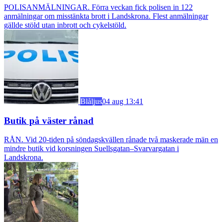
POLISANMÄLNINGAR. Förra veckan fick polisen in 122
anmälningar om misstänkta brott i Landskrona. Flest anmälningar
gällde stöld utan inbrott och cykelstöld.
Blåljus
04 aug 13:41
Butik på väster rånad
RÅN. Vid 20-tiden på söndagskvällen rånade två maskerade män en
mindre butik vid korsningen Suellsgatan–Svarvargatan i
Landskrona.