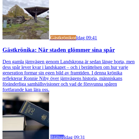
Gästkrönikor
Idag 09:41
Gästkrönika: När staden glömmer sina spår
Den gamla järnvägen genom Landskrona är sedan länge borta, men
dess spår lever kvar i landskapet – och i berättelsen om hur varje
generation formar sin egen bild av framtiden. I denna krönika
reflekterar Ronnie Niby över järnvägens historia, människans
föränderliga samhällsvisioner och vad de försvunna spåren
fortfarande kan lära oss.
Blåljus
Idag 09:31