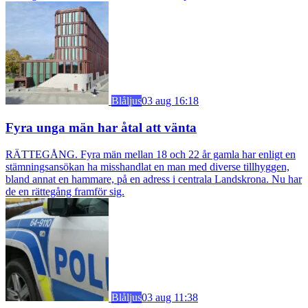
Blåljus
03 aug 16:18
Fyra unga män har åtal att vänta
RÄTTEGÅNG. Fyra män mellan 18 och 22 år gamla har enligt en
stämningsansökan ha misshandlat en man med diverse tillhyggen,
bland annat en hammare, på en adress i centrala Landskrona. Nu har
de en rättegång framför sig.
Blåljus
03 aug 11:38