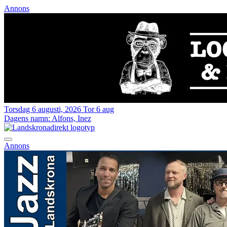
Annons
Torsdag 6 augusti, 2026
Tor 6 aug
Dagens namn:
Alfons, Inez
Annons