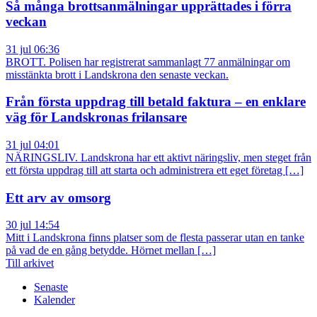
Så många brottsanmälningar upprättades i förra
veckan
31 jul 06:36
BROTT. Polisen har registrerat sammanlagt 77 anmälningar om
misstänkta brott i Landskrona den senaste veckan.
Från första uppdrag till betald faktura – en enklare
väg för Landskronas frilansare
31 jul 04:01
NÄRINGSLIV. Landskrona har ett aktivt näringsliv, men steget från
ett första uppdrag till att starta och administrera ett eget företag […]
Ett arv av omsorg
30 jul 14:54
Mitt i Landskrona finns platser som de flesta passerar utan en tanke
på vad de en gång betydde. Hörnet mellan […]
Till arkivet
Senaste
Kalender