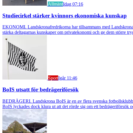
Allmänt
Idag 07:16
Studiecirkel stärker kvinnors ekonomiska kunskap
EKONOMI. Landskronafredrikorna har tillsammans med Landskrona Glumsl
stärka deltagarnas kunskaper om privatekonomi och ge dem större try
Sport
Igår 11:46
BoIS utsatt för bedrägeriförsök
BEDRÄGERI. Landskrona BoIS är en av flera svenska fotbollsklubbar s
BoIS lyckades dock klura ut att det rörde sig om ett bedrägeriförsök o