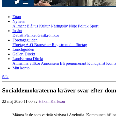
Ettan
Nyheter
Allmänt
Blåljus
Kultur
Näringsliv
Nöje
Politik
Sport
Insänt
Debatt
Planket
Gästkrönikor
Företagsguiden
Företag A-Ö
Branscher
Registrera ditt företag
Lunchguiden
Galleri Direkt
Landskrona Direkt
Allmänna villkor
Annonsera
Bli prenumerant
Kundtjänst
Konta
Mitt konto
Sök
Socialdemokraterna kräver svar efter dom
22 maj 2026 11:00
av
Håkan Karlsson
Många är de som varit/är skrivna i Axeltofta. Kommunen hjälpte 