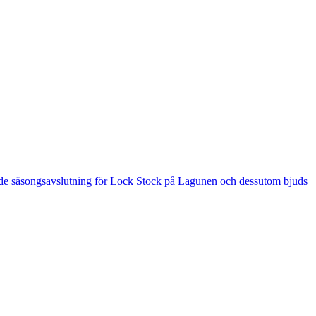
 är de säsongsavslutning för Lock Stock på Lagunen och dessutom bjuds