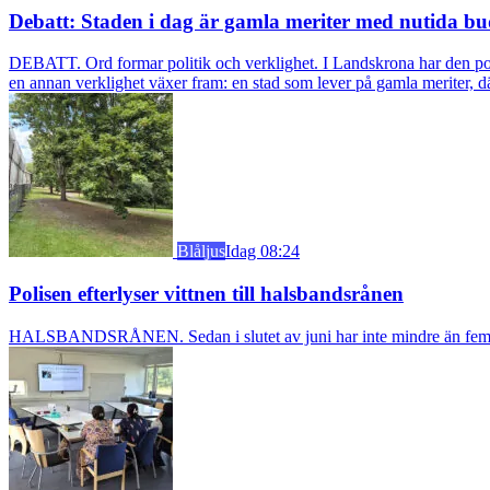
Debatt: Staden i dag är gamla meriter med nutida bu
DEBATT. Ord formar politik och verklighet. I Landskrona har den pol
en annan verklighet växer fram: en stad som lever på gamla meriter, dä
Blåljus
Idag 08:24
Polisen efterlyser vittnen till halsbandsrånen
HALSBANDSRÅNEN. Sedan i slutet av juni har inte mindre än fem äldre k