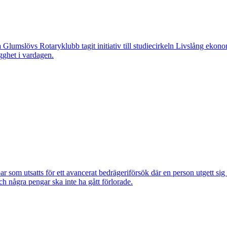
övs Rotaryklubb tagit initiativ till studiecirkeln Livslång ekonomi, e
gghet i vardagen.
om utsatts för ett avancerat bedrägeriförsök där en person utgett si
ch några pengar ska inte ha gått förlorade.