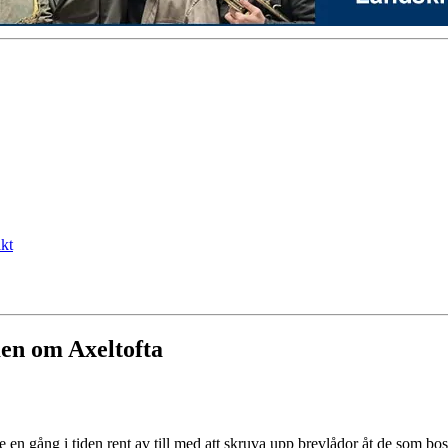
kt
en om Axeltofta
en gång i tiden rent av till med att skruva upp brevlådor åt de som bos