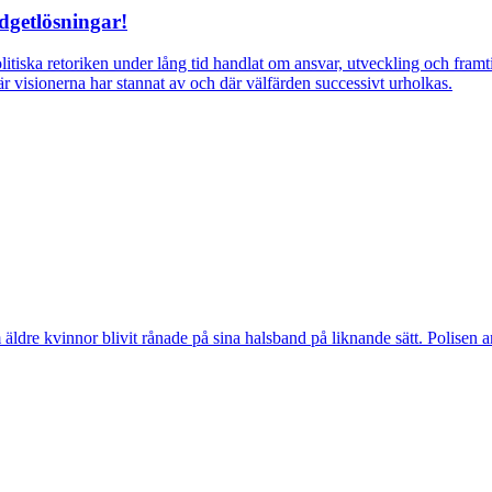
dgetlösningar!
itiska retoriken under lång tid handlat om ansvar, utveckling och fra
r visionerna har stannat av och där välfärden successivt urholkas.
vinnor blivit rånade på sina halsband på liknande sätt. Polisen arbeta