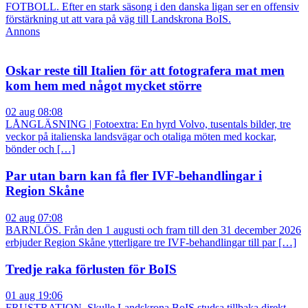
FOTBOLL. Efter en stark säsong i den danska ligan ser en offensiv
förstärkning ut att vara på väg till Landskrona BoIS.
Annons
Oskar reste till Italien för att fotografera mat men
kom hem med något mycket större
02 aug 08:08
LÅNGLÄSNING | Fotoextra: En hyrd Volvo, tusentals bilder, tre
veckor på italienska landsvägar och otaliga möten med kockar,
bönder och […]
Par utan barn kan få fler IVF-behandlingar i
Region Skåne
02 aug 07:08
BARNLÖS. Från den 1 augusti och fram till den 31 december 2026
erbjuder Region Skåne ytterligare tre IVF-behandlingar till par […]
Tredje raka förlusten för BoIS
01 aug 19:06
FRUSTRATION. Skulle Landskrona BoIS studsa tillbaka direkt