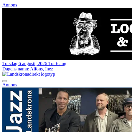
Annons
Torsdag 6 augusti, 2026
Tor 6 aug
Dagens namn:
Alfons, Inez
Annons