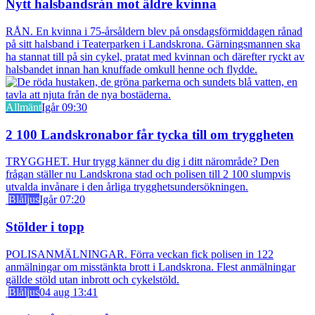
Nytt halsbandsrån mot äldre kvinna
RÅN. En kvinna i 75-årsåldern blev på onsdagsförmiddagen rånad
på sitt halsband i Teaterparken i Landskrona. Gärningsmannen ska
ha stannat till på sin cykel, pratat med kvinnan och därefter ryckt av
halsbandet innan han knuffade omkull henne och flydde.
Allmänt
Igår 09:30
2 100 Landskronabor får tycka till om tryggheten
TRYGGHET. Hur trygg känner du dig i ditt närområde? Den
frågan ställer nu Landskrona stad och polisen till 2 100 slumpvis
utvalda invånare i den årliga trygghetsundersökningen.
Blåljus
Igår 07:20
Stölder i topp
POLISANMÄLNINGAR. Förra veckan fick polisen in 122
anmälningar om misstänkta brott i Landskrona. Flest anmälningar
gällde stöld utan inbrott och cykelstöld.
Blåljus
04 aug 13:41