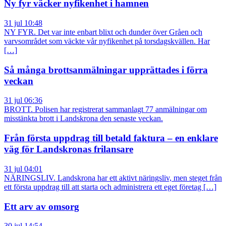
Ny fyr väcker nyfikenhet i hamnen
31 jul 10:48
NY FYR. Det var inte enbart blixt och dunder över Gråen och
varvsområdet som väckte vår nyfikenhet på torsdagskvällen. Har
[…]
Så många brottsanmälningar upprättades i förra
veckan
31 jul 06:36
BROTT. Polisen har registrerat sammanlagt 77 anmälningar om
misstänkta brott i Landskrona den senaste veckan.
Från första uppdrag till betald faktura – en enklare
väg för Landskronas frilansare
31 jul 04:01
NÄRINGSLIV. Landskrona har ett aktivt näringsliv, men steget från
ett första uppdrag till att starta och administrera ett eget företag […]
Ett arv av omsorg
30 jul 14:54