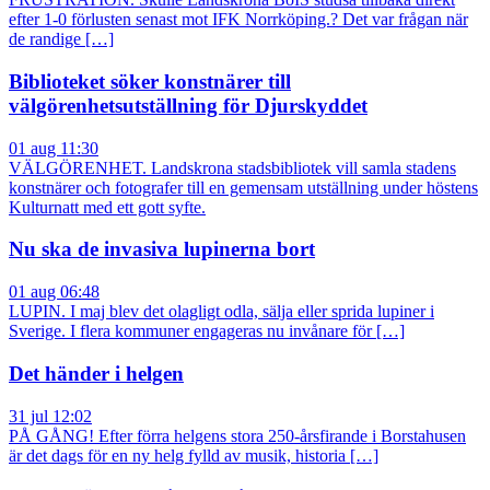
efter 1-0 förlusten senast mot IFK Norrköping.? Det var frågan när
de randige […]
Biblioteket söker konstnärer till
välgörenhetsutställning för Djurskyddet
01 aug 11:30
VÄLGÖRENHET. Landskrona stadsbibliotek vill samla stadens
konstnärer och fotografer till en gemensam utställning under höstens
Kulturnatt med ett gott syfte.
Nu ska de invasiva lupinerna bort
01 aug 06:48
LUPIN. I maj blev det olagligt odla, sälja eller sprida lupiner i
Sverige. I flera kommuner engageras nu invånare för […]
Det händer i helgen
31 jul 12:02
PÅ GÅNG! Efter förra helgens stora 250-årsfirande i Borstahusen
är det dags för en ny helg fylld av musik, historia […]