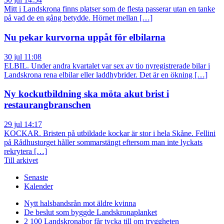
Mitt i Landskrona finns platser som de flesta passerar utan en tanke
på vad de en gång betydde. Hörnet mellan […]
Nu pekar kurvorna uppåt för elbilarna
30 jul 11:08
ELBIL. Under andra kvartalet var sex av tio nyregistrerade bilar i
Landskrona rena elbilar eller laddhybrider. Det är en ökning […]
Ny kockutbildning ska möta akut brist i
restaurangbranschen
29 jul 14:17
KOCKAR. Bristen på utbildade kockar är stor i hela Skåne. Fellini
på Rådhustorget håller sommarstängt eftersom man inte lyckats
rekrytera […]
Till arkivet
Senaste
Kalender
Nytt halsbandsrån mot äldre kvinna
De beslut som byggde Landskrona
planket
2 100 Landskronabor får tycka till om tryggheten