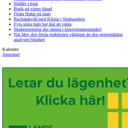
Stölder i topp
Butik på väster rånad
Flotta flottar på plats
Bachatakväll med Klenia i Slottsparken
Fyra unga män har åtal att vänta
Skattepengarna ska stanna i klassrummen
planket
När blev den första reaktionen viktigare än den genomtänkta
analysen?
planket
Kalender
Annonser