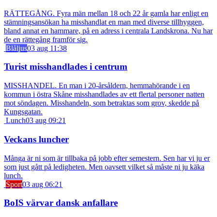
RÄTTEGÅNG. Fyra män mellan 18 och 22 år gamla har enligt en
stämningsansökan ha misshandlat en man med diverse tillhyggen,
bland annat en hammare, på en adress i centrala Landskrona. Nu har
de en rättegång framför sig.
Blåljus
03 aug 11:38
Turist misshandlades i centrum
MISSHANDEL. En man i 20-årsåldern, hemmahörande i en
kommun i östra Skåne misshandlades av ett flertal personer natten
mot söndagen. Misshandeln, som betraktas som grov, skedde på
Kungsgatan.
Lunch
03 aug 09:21
Veckans luncher
Många är ni som är tillbaka på jobb efter semestern. Sen har vi ju er
som just gått på ledigheten. Men oavsett vilket så måste ni ju käka
lunch.
Sport
03 aug 06:21
BoIS värvar dansk anfallare