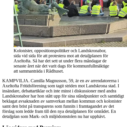
Kolonister, oppositionspolitiker och Landskronabor,
sida vid sida för att protestera mot att detaljplanen för
Axeltofta. Så har det sett ut under flera måndagar de
senaste året när det varit dags för kommunfullmäktige
att sammanträda i Rådhuset.
KAMPVILJA. Camilla Magnusson, 59, är en av arrendatorerna i
Axeltofta Fritidsförening som tagit striden mot Landskrona stad. I
insändare, debattartiklar och inte minst i diskussioner med andra
Landskronabor har hon stått upp för sina ståndpunkter och samtidigt
beklagat avsaknaden av samverkan mellan kommun och kolonister
samt den brist på transparens som funnits i framtagandet av det
förslag som ledde fram till den nya detaljplanen för området. En
detaljplan som Mark- och miljödomstolen nu har upphävt.