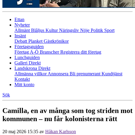
Ettan
Nyheter
Allmänt
Blåljus
Kultur
Näringsliv
Nöje
Politik
Sport
Insänt
Debatt
Planket
Gästkrönikor
Företagsguiden
Företag A-Ö
Branscher
Registrera ditt företag
Lunchguiden
Galleri Direkt
Landskrona Direkt
Allmänna villkor
Annonsera
Bli prenumerant
Kundtjänst
Kontakt
Mitt konto
Sök
Camilla, en av många som tog striden mot
kommunen – nu får kolonisterna rätt
20 maj 2026 15:35
av
Håkan Karlsson