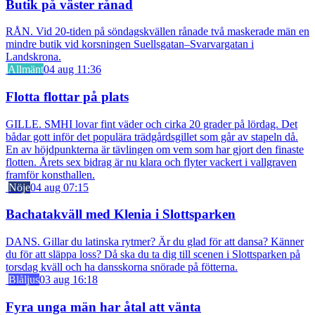
Butik på väster rånad
RÅN. Vid 20-tiden på söndagskvällen rånade två maskerade män en
mindre butik vid korsningen Suellsgatan–Svarvargatan i
Landskrona.
Allmänt
04 aug 11:36
Flotta flottar på plats
GILLE. SMHI lovar fint väder och cirka 20 grader på lördag. Det
bådar gott inför det populära trädgårdsgillet som går av stapeln då.
En av höjdpunkterna är tävlingen om vem som har gjort den finaste
flotten. Årets sex bidrag är nu klara och flyter vackert i vallgraven
framför konsthallen.
Nöje
04 aug 07:15
Bachatakväll med Klenia i Slottsparken
DANS. Gillar du latinska rytmer? Är du glad för att dansa? Känner
du för att släppa loss? Då ska du ta dig till scenen i Slottsparken på
torsdag kväll och ha dansskorna snörade på fötterna.
Blåljus
03 aug 16:18
Fyra unga män har åtal att vänta