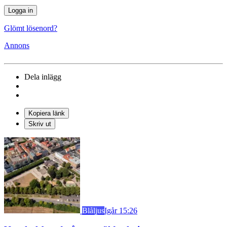
Glömt lösenord?
Annons
Dela inlägg
Kopiera länk
Skriv ut
Blåljus
Igår 15:26