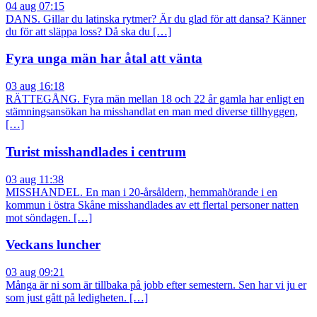
04 aug 07:15
DANS. Gillar du latinska rytmer? Är du glad för att dansa? Känner
du för att släppa loss? Då ska du […]
Fyra unga män har åtal att vänta
03 aug 16:18
RÄTTEGÅNG. Fyra män mellan 18 och 22 år gamla har enligt en
stämningsansökan ha misshandlat en man med diverse tillhyggen,
[…]
Turist misshandlades i centrum
03 aug 11:38
MISSHANDEL. En man i 20-årsåldern, hemmahörande i en
kommun i östra Skåne misshandlades av ett flertal personer natten
mot söndagen. […]
Veckans luncher
03 aug 09:21
Många är ni som är tillbaka på jobb efter semestern. Sen har vi ju er
som just gått på ledigheten. […]