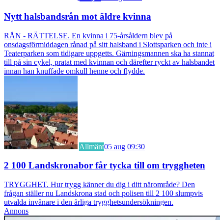
Nytt halsbandsrån mot äldre kvinna
RÅN - RÄTTELSE. En kvinna i 75-årsåldern blev på
onsdagsförmiddagen rånad på sitt halsband i Slottsparken och inte i
Teaterparken som tidigare uppgetts. Gärningsmannen ska ha stannat
till på sin cykel, pratat med kvinnan och därefter ryckt av halsbandet
innan han knuffade omkull henne och flydde.
Allmänt
05 aug 09:30
2 100 Landskronabor får tycka till om tryggheten
TRYGGHET. Hur trygg känner du dig i ditt närområde? Den
frågan ställer nu Landskrona stad och polisen till 2 100 slumpvis
utvalda invånare i den årliga trygghetsundersökningen.
Annons