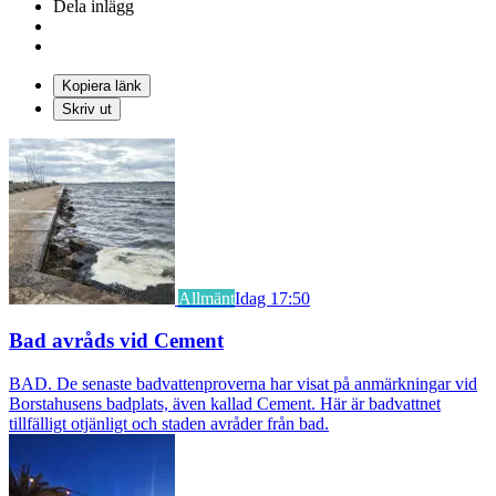
Dela inlägg
Kopiera länk
Skriv ut
Allmänt
Idag 17:50
Bad avråds vid Cement
BAD. De senaste badvattenproverna har visat på anmärkningar vid
Borstahusens badplats, även kallad Cement. Här är badvattnet
tillfälligt otjänligt och staden avråder från bad.