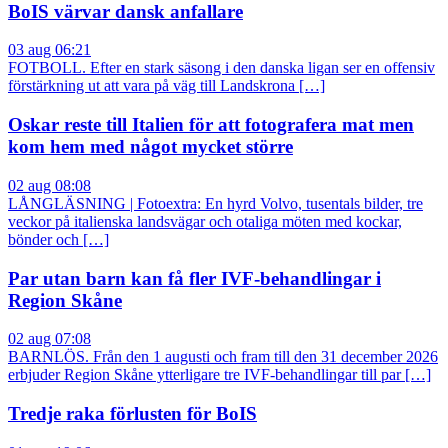
BoIS värvar dansk anfallare
03 aug 06:21
FOTBOLL. Efter en stark säsong i den danska ligan ser en offensiv
förstärkning ut att vara på väg till Landskrona […]
Oskar reste till Italien för att fotografera mat men
kom hem med något mycket större
02 aug 08:08
LÅNGLÄSNING | Fotoextra: En hyrd Volvo, tusentals bilder, tre
veckor på italienska landsvägar och otaliga möten med kockar,
bönder och […]
Par utan barn kan få fler IVF-behandlingar i
Region Skåne
02 aug 07:08
BARNLÖS. Från den 1 augusti och fram till den 31 december 2026
erbjuder Region Skåne ytterligare tre IVF-behandlingar till par […]
Tredje raka förlusten för BoIS