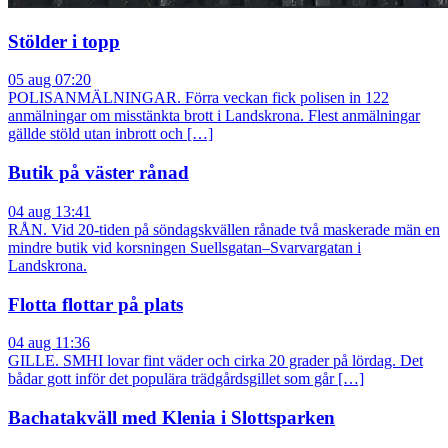
Stölder i topp
05 aug 07:20
POLISANMÄLNINGAR. Förra veckan fick polisen in 122
anmälningar om misstänkta brott i Landskrona. Flest anmälningar
gällde stöld utan inbrott och […]
Butik på väster rånad
04 aug 13:41
RÅN. Vid 20-tiden på söndagskvällen rånade två maskerade män en
mindre butik vid korsningen Suellsgatan–Svarvargatan i
Landskrona.
Flotta flottar på plats
04 aug 11:36
GILLE. SMHI lovar fint väder och cirka 20 grader på lördag. Det
bådar gott inför det populära trädgårdsgillet som går […]
Bachatakväll med Klenia i Slottsparken