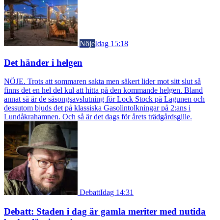
Nöje
Idag 15:18
Det händer i helgen
NÖJE. Trots att sommaren sakta men säkert lider mot sitt slut så
finns det en hel del kul att hitta på den kommande helgen. Bland
annat så är de säsongsavslutning för Lock Stock på Lagunen och
dessutom bjuds det på klassiska Gasolintolkningar på 2:ans i
Lundåkrahamnen. Och så är det dags för årets trädgårdsgille.
Debatt
Idag 14:31
Debatt: Staden i dag är gamla meriter med nutida