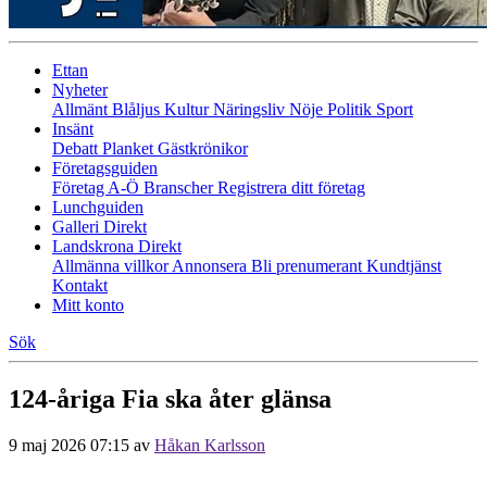
Ettan
Nyheter
Allmänt
Blåljus
Kultur
Näringsliv
Nöje
Politik
Sport
Insänt
Debatt
Planket
Gästkrönikor
Företagsguiden
Företag A-Ö
Branscher
Registrera ditt företag
Lunchguiden
Galleri Direkt
Landskrona Direkt
Allmänna villkor
Annonsera
Bli prenumerant
Kundtjänst
Kontakt
Mitt konto
Sök
124-åriga Fia ska åter glänsa
9 maj 2026 07:15
av
Håkan Karlsson