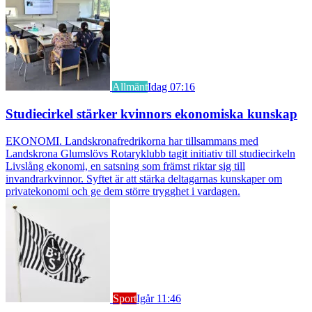
Allmänt
Idag 07:16
Studiecirkel stärker kvinnors ekonomiska kunskap
EKONOMI. Landskronafredrikorna har tillsammans med
Landskrona Glumslövs Rotaryklubb tagit initiativ till studiecirkeln
Livslång ekonomi, en satsning som främst riktar sig till
invandrarkvinnor. Syftet är att stärka deltagarnas kunskaper om
privatekonomi och ge dem större trygghet i vardagen.
Sport
Igår 11:46