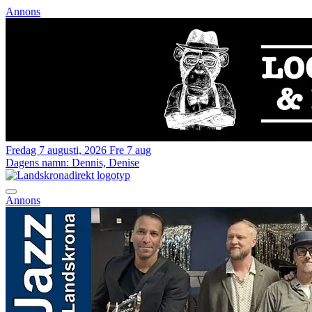
Annons
Fredag 7 augusti, 2026
Fre 7 aug
Dagens namn:
Dennis, Denise
Annons