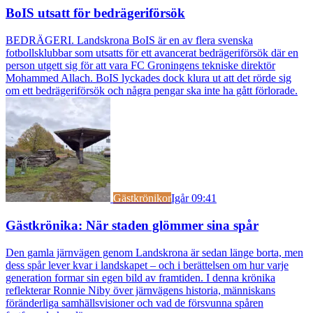
BoIS utsatt för bedrägeriförsök
BEDRÄGERI. Landskrona BoIS är en av flera svenska
fotbollsklubbar som utsatts för ett avancerat bedrägeriförsök där en
person utgett sig för att vara FC Groningens tekniske direktör
Mohammed Allach. BoIS lyckades dock klura ut att det rörde sig
om ett bedrägeriförsök och några pengar ska inte ha gått förlorade.
Gästkrönikor
Igår 09:41
Gästkrönika: När staden glömmer sina spår
Den gamla järnvägen genom Landskrona är sedan länge borta, men
dess spår lever kvar i landskapet – och i berättelsen om hur varje
generation formar sin egen bild av framtiden. I denna krönika
reflekterar Ronnie Niby över järnvägens historia, människans
föränderliga samhällsvisioner och vad de försvunna spåren