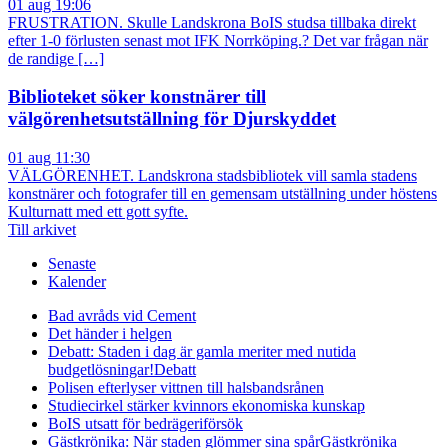
01 aug 19:06
FRUSTRATION. Skulle Landskrona BoIS studsa tillbaka direkt
efter 1-0 förlusten senast mot IFK Norrköping.? Det var frågan när
de randige […]
Biblioteket söker konstnärer till
välgörenhetsutställning för Djurskyddet
01 aug 11:30
VÄLGÖRENHET. Landskrona stadsbibliotek vill samla stadens
konstnärer och fotografer till en gemensam utställning under höstens
Kulturnatt med ett gott syfte.
Till arkivet
Senaste
Kalender
Bad avråds vid Cement
Det händer i helgen
Debatt: Staden i dag är gamla meriter med nutida
budgetlösningar!
Debatt
Polisen efterlyser vittnen till halsbandsrånen
Studiecirkel stärker kvinnors ekonomiska kunskap
BoIS utsatt för bedrägeriförsök
Gästkrönika: När staden glömmer sina spår
Gästkrönika