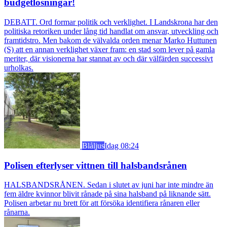
budgetlösningar!
DEBATT. Ord formar politik och verklighet. I Landskrona har den
politiska retoriken under lång tid handlat om ansvar, utveckling och
framtidstro. Men bakom de välvalda orden menar Marko Huttunen
(S) att en annan verklighet växer fram: en stad som lever på gamla
meriter, där visionerna har stannat av och där välfärden successivt
urholkas.
Blåljus
Idag 08:24
Polisen efterlyser vittnen till halsbandsrånen
HALSBANDSRÅNEN. Sedan i slutet av juni har inte mindre än
fem äldre kvinnor blivit rånade på sina halsband på liknande sätt.
Polisen arbetar nu brett för att försöka identifiera rånaren eller
rånarna.