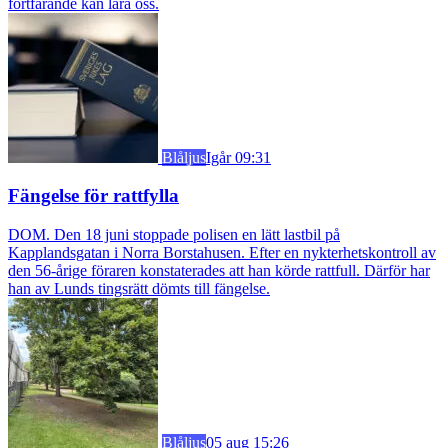
fortfarande kan lära oss.
Blåljus
Igår 09:31
Fängelse för rattfylla
DOM. Den 18 juni stoppade polisen en lätt lastbil på
Kapplandsgatan i Norra Borstahusen. Efter en nykterhetskontroll av
den 56-årige föraren konstaterades att han körde rattfull. Därför har
han av Lunds tingsrätt dömts till fängelse.
Blåljus
05 aug 15:26