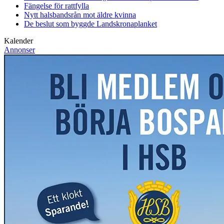
Fängelse för rattfylla
Nytt halsbandsrån mot äldre kvinna
De beslut som byggde Landskrona
planket
Kalender
Annonser